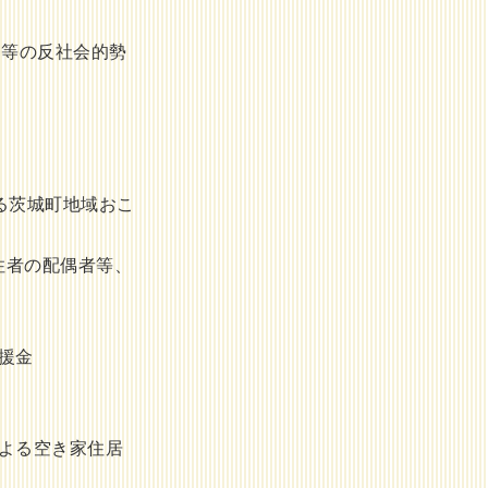
団等の反社会的勢
る茨城町地域おこ
住者の配偶者等、
援金
よる空き家住居