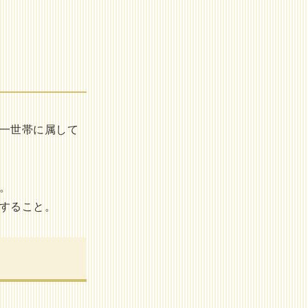
同一世帯に属して
。
当すること。