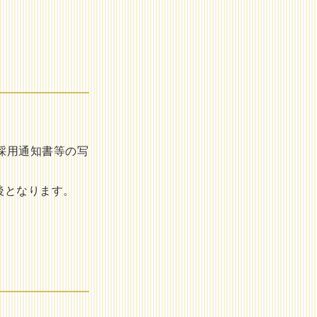
採用通知書等の写
後となります。
。