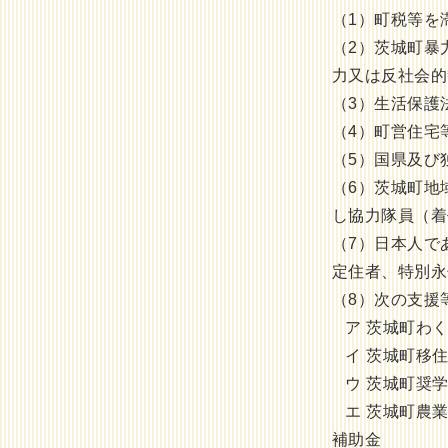
（1）町税等を
（2）茨城町暴
力又は反社会的
（3）生活保護
（4）町営住宅
（5）国県及び
（6）茨城町地
し協力隊員（着
（7）日本人で
定住者、特別永
（8）次の支援
ア 茨城町わく
イ 茨城町移住
ウ 茨城町奨学
エ 茨城町農業
補助金