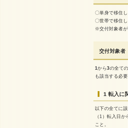
〇単身で移住し
〇世帯で移住し
※交付対象者が
交付対象者
1
から
3
の全て
も該当する必要
1 転入に
以下の全てに該
（1）転入日か
こと。