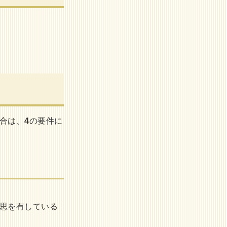
合は、
4
の要件に
意思を有している