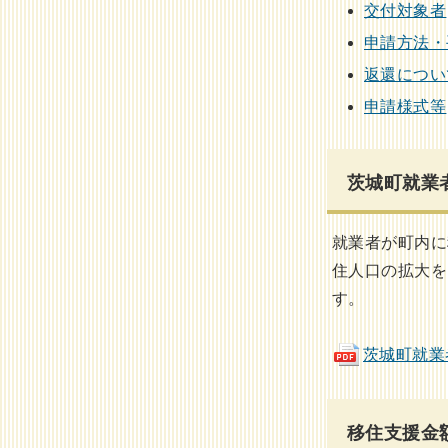
交付対象者
申請方法・
返還につい
申請様式等
茨城町就業
就業者が町内に
住人口の拡大を
す。
茨城町就業者
移住支援金