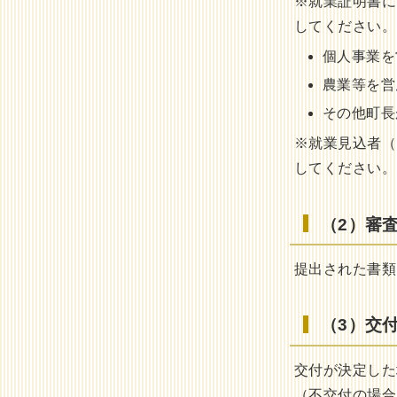
※
就業証明書に
してください。
個人事業を
農業等を営
その他町長
※就業見込者（
してください。
（2）審
提出された書類
（3）交
交付が決定した
（不交付の場合