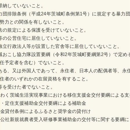
滞納していないこと。
力団排除条例（平成24年茨城町条例第1号）に規定する暴力
勢力との関係を有しないこと。
法の規定による保護を受けていないこと。
等の公営住宅に居住していないこと。
独立行政法人等が設置した官舎等に居住していないこと。
域おこし協力隊設置要綱（令和2年茨城町要綱第2号）で定め
任予定者を含む）でないこと。
ある、又は外国人であって、永住者、日本人の配偶者等、永
住者のいずれかの在留資格を有すること。
等を受けた者でないこと。
わく茨城生活実現事業における移住支援金交付要綱による支
・定住支援補助金交付要綱による補助金
金貸付条例によるふるさと奨学金の貸付け
公社新規就農者受入研修事業補助金の交付等に関する要綱に