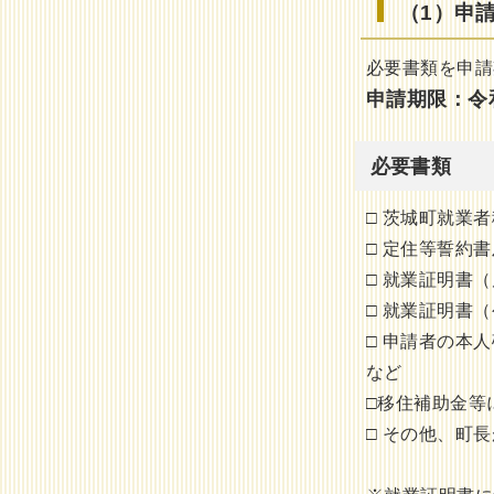
（1）申
必要書類を申請
申請期限：令
必要書類
□ 茨城町就業
□ 定住等誓約
□ 就業証明書
□ 就業証明書
□ 申請者の本
など
□移住補助金等
□ その他、町