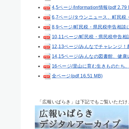
4,5ページ/Information情報(pdf 2.79
6,7ページ/タウンニュース、町民税・県
8,9ページ/町民税・県民税申告相談につい
10,11ページ/町民税・県民税申告相談
12,13ページ/みんなでチャレンジ！農
14,15ページ/みんなの図書館、健康レシピ
16ページ/里山に育む生きものたち、ちび
全ページ(pdf 16.51 MB)
「広報いばらき」は下記でもご覧いただけ