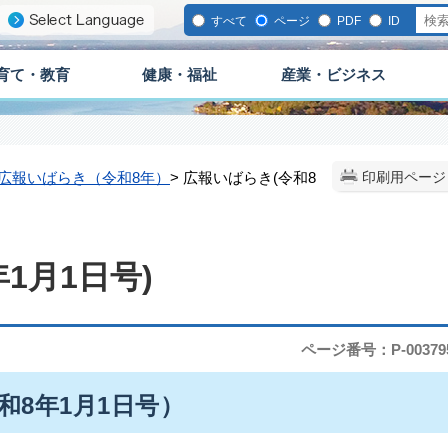
すべて
ページ
PDF
ID
育て・教育
健康・福祉
産業・ビジネス
広報いばらき（令和8年）
> 広報いばらき(令和8
印刷用ページ
1月1日号)
ページ番号：P-00379
令和8年1月1日号）