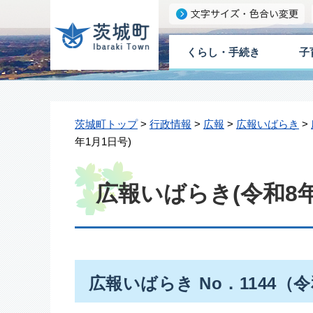
くらし・手続き
子
茨城町トップ
>
行政情報
>
広報
>
広報いばらき
>
年1月1日号)
広報いばらき(令和8年
広報いばらき No．1144（