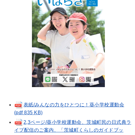
表紙/みんなの力をひとつに！葵小学校運動会
(pdf 835 KB)
2,3ページ/葵小学校運動会、茨城町民の日式典ラ
イブ配信のご案内、「茨城町くらしのガイドブッ