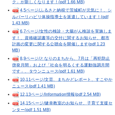
ク」が新しくなります！(pdf 1.66 MB)
4,5ページ/ふるさと納税で茨城町が元気に！、シ
ルバーリハビリ体操指導士を派遣しています！(pdf
1.43 MB)
6,7ページ/女性の検診・大腸がん検診を実施しま
す！、資格確認書等の交付に関するお知らせ、都市
計画の変更に関する公聴会を開催します(pdf 1.23
MB)
8,9ページ/となりのまちから、7月は「再犯防止
啓発月間」および「社会を明るくする運動強調月間
です」、タウンニュース(pdf 1.61 MB)
10,11ページ/文芸、まちかどレポート、すこやか
ニュース(pdf 1.41 MB)
12,13ページ/Information情報(pdf 2.54 MB)
14,15ページ/健幸教室のお知らせ、子育て支援セ
ンター(pdf 1.51 MB)