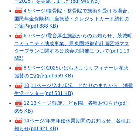
ー2025」を実施しました(pdf 949 KB)
4,5ページ/接骨院・整骨院で施術を受ける場合、
国民年金保険料口座振替・クレジットカード納付の
ご案内(pdf 888 KB)
6,7ページ/霞台厚生施設からのお知らせ、茨城町
コミュニティ助成事業、県央圏域都市計画区域マス
タープランに関する公聴会の開催について(pdf 1.19
MB)
8,9ページ/2025いばらきまつりフィナーレ花火
協賛のご紹介(pdf 659 KB)
10,11ページ/入札状況、となりのまちから、消費
生活センター(pdf 531 KB)
12,13ページ/認定こども園、各種お知らせ(pdf
895 KB)
14ページ/年末年始休業期間のお知らせ、各種お
知らせ(pdf 921 KB)