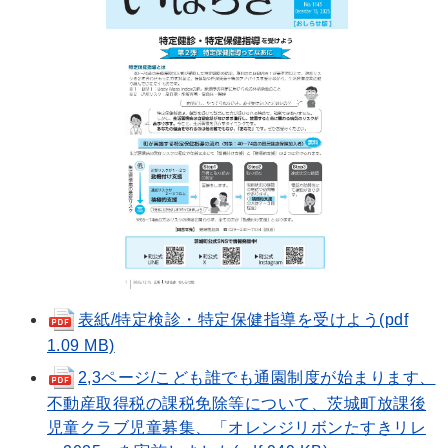
表紙/特定検診・特定保健指導を受けよう(pdf
1.09 MB)
2,3ページ/こども誰でも通園制度が始まります、
不動産取得税の課税免除等について、茨城町放課後
児童クラブ児童募集、「オレンジリボンたすきリレ