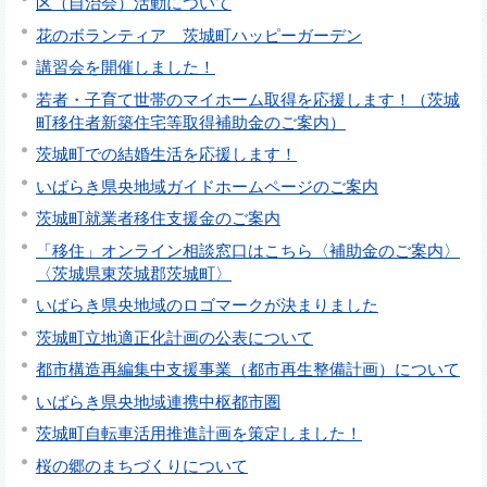
区（自治会）活動について
花のボランティア 茨城町ハッピーガーデン
講習会を開催しました！
若者・子育て世帯のマイホーム取得を応援します！（茨城
町移住者新築住宅等取得補助金のご案内）
茨城町での結婚生活を応援します！
いばらき県央地域ガイドホームページのご案内
茨城町就業者移住支援金のご案内
「移住」オンライン相談窓口はこちら〈補助金のご案内〉
〈茨城県東茨城郡茨城町〉
いばらき県央地域のロゴマークが決まりました
茨城町立地適正化計画の公表について
都市構造再編集中支援事業（都市再生整備計画）について
いばらき県央地域連携中枢都市圏
茨城町自転車活用推進計画を策定しました！
桜の郷のまちづくりについて