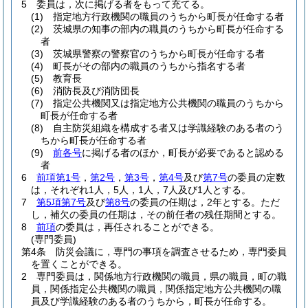
5
委員は，次に掲げる者をもって充てる。
(1)
指定地方行政機関の職員のうちから町長が任命する者
(2)
茨城県の知事の部内の職員のうちから町長が任命する
者
(3)
茨城県警察の警察官のうちから町長が任命する者
(4)
町長がその部内の職員のうちから指名する者
(5)
教育長
(6)
消防長及び消防団長
(7)
指定公共機関又は指定地方公共機関の職員のうちから
町長が任命する者
(8)
自主防災組織を構成する者又は学識経験のある者のう
ちから町長が任命する者
(9)
前各号
に掲げる者のほか，町長が必要であると認める
者
6
前項第1号
，
第2号
，
第3号
，
第4号
及び
第7号
の委員の定数
は，それぞれ1人，5人，1人，7人及び1人とする。
7
第5項第7号
及び
第8号
の委員の任期は，2年とする。
ただ
し，補欠の委員の任期は，その前任者の残任期間とする。
8
前項
の委員は，再任されることができる。
(専門委員)
第4条
防災会議に，専門の事項を調査させるため，専門委員
を置くことができる。
2
専門委員は，関係地方行政機関の職員，県の職員，町の職
員，関係指定公共機関の職員，関係指定地方公共機関の職
員及び学識経験のある者のうちから，町長が任命する。