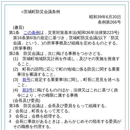
○茨城町防災会議条例
昭和39年6月20日
条例第266号
(趣旨)
第1条
この条例
は，災害対策基本法
(昭和36年法律第223号)
第16条第6項の規定に基づき，茨城町防災会議
(以下「防災
会議」という。)
の所掌事務及び組織を定めるものとする。
(所掌事務)
第2条
防災会議は，次に掲げる事務をつかさどる。
(1)
茨城町地域防災計画を作成し，及びその実施を推進す
ること。
(2)
町長の諮問に応じて町の地域に係る防災に関する重要
事項を審議すること。
(3)
前号
に規定する重要事項に関し，町長に意見を述べる
こと。
(4)
前3号
に掲げるもののほか，法律又はこれに基づく政
令により，その権限に属する事務
(会長及び委員)
第3条
防災会議は，会長及び委員をもって組織する。
2
会長は，町長をもって充てる。
3
会長は，会務を総理する。
4
会長に事故があるときは，あらかじめその指名する委員が
その職務を代理する。