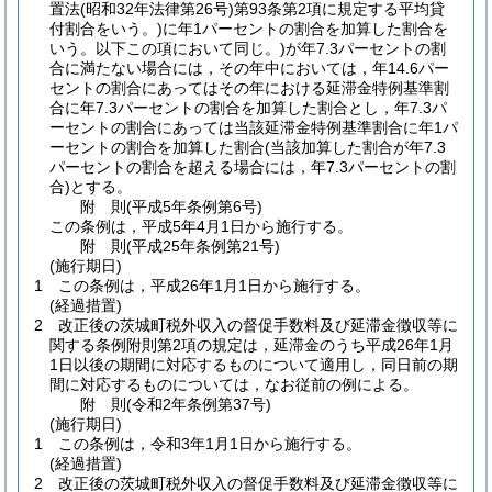
置法
(昭和32年法律第26号)
第93条第2項に規定する平均貸
付割合をいう。)
に年1パーセントの割合を加算した割合を
いう。以下この項において同じ。)
が年7.3パーセントの割
合に満たない場合には，その年中においては，年14.6パー
セントの割合にあってはその年における延滞金特例基準割
合に年7.3パーセントの割合を加算した割合とし，年7.3パ
ーセントの割合にあっては当該延滞金特例基準割合に年1パ
ーセントの割合を加算した割合
(当該加算した割合が年7.3
パーセントの割合を超える場合には，年7.3パーセントの割
合)
とする。
附
則
(平成5年
条例第6号)
この条例は，平成5年4月1日から施行する。
附
則
(平成25年
条例第21号)
(施行期日)
1
この条例は，平成26年1月1日から施行する。
(経過措置)
2
改正後の茨城町税外収入の督促手数料及び延滞金徴収等に
関する条例附則第2項の規定は，延滞金のうち平成26年1月
1日以後の期間に対応するものについて適用し，同日前の期
間に対応するものについては，なお従前の例による。
附
則
(令和2年
条例第37号)
(施行期日)
1
この条例は，令和3年1月1日から施行する。
(経過措置)
2
改正後の茨城町税外収入の督促手数料及び延滞金徴収等に