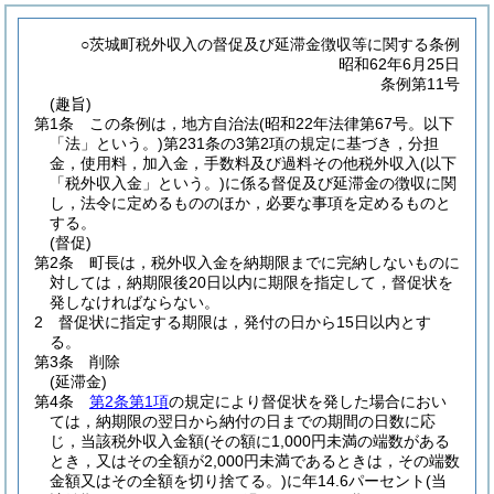
○茨城町税外収入の督促及び延滞金徴収等に関する条例
昭和62年6月25日
条例第11号
(趣旨)
第1条
この条例は，地方自治法
(昭和22年法律第67号。以下
「法」という。)
第231条の3第2項の規定に基づき，分担
金，使用料，加入金，手数料及び過料その他税外収入
(以下
「税外収入金」という。)
に係る督促及び延滞金の徴収に関
し，法令に定めるもののほか，必要な事項を定めるものと
する。
(督促)
第2条
町長は，税外収入金を納期限までに完納しないものに
対しては，納期限後20日以内に期限を指定して，督促状を
発しなければならない。
2
督促状に指定する期限は，発付の日から15日以内とす
る。
第3条
削除
(延滞金)
第4条
第2条第1項
の規定により督促状を発した場合におい
ては，納期限の翌日から納付の日までの期間の日数に応
じ，当該税外収入金額
(その額に1,000円未満の端数がある
とき，又はその全額が2,000円未満であるときは，その端数
金額又はその全額を切り捨てる。)
に年14.6パーセント
(当