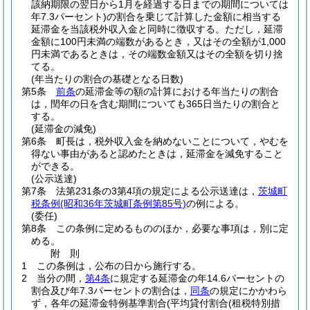
該納期限の翌日から1月を経過する日までの期間については
年7.3パーセント)
の割合を乗じて計算した金額に相当する
延滞金を当該税外収入金と同時に徴収する。
ただし，延滞
金額に100円未満の端数があるとき，又はその全額が1,000
円未満であるときは，その端数金額又はその全額を切り捨
てる。
(年当たりの割合の基礎となる日数)
第5条
前条
の延滞金等の額の計算における年当たりの割合
は，閏年の日を含む期間についても365日当たりの割合と
する。
(延滞金の減免)
第6条
町長は，税外収入金を納めないことについて，やむを
得ない事由があると認めたときは，延滞金を減免すること
ができる。
(公示送達)
第7条
法第231条の3第4項の規定による公示送達は，
茨城町
税条例
(昭和36年茨城町条例第85号)
の例による。
(委任)
第8条
この条例に定めるもののほか，必要な事項は，別に定
める。
附
則
1
この条例は，公布の日から施行する。
2
当分の間，
第4条
に規定する延滞金の年14.6パーセントの
割合及び年7.3パーセントの割合は，
同条
の規定にかかわら
ず，各年の延滞金特例基準割合
(平均貸付割合
(租税特別措