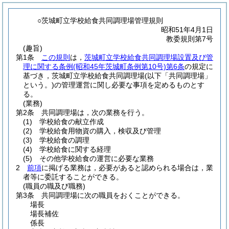
○茨城町立学校給食共同調理場管理規則
昭和51年4月1日
教委規則第7号
(趣旨)
第1条
この規則
は，
茨城町立学校給食共同調理場設置及び管
理に関する条例
(昭和45年茨城町条例第10号)
第6条
の規定に
基づき，茨城町立学校給食共同調理場
(以下「共同調理場」
という。)
の管理運営に関し必要な事項を定めるものとす
る。
(業務)
第2条
共同調理場は，次の業務を行う。
(1)
学校給食の献立作成
(2)
学校給食用物資の購入，検収及び管理
(3)
学校給食の調理
(4)
学校給食に関する経理
(5)
その他学校給食の運営に必要な業務
2
前項
に掲げる業務は，必要があると認められる場合は，業
者等に委託することができる。
(職員の職及び職務)
第3条
共同調理場に次の職員をおくことができる。
場長
場長補佐
係長