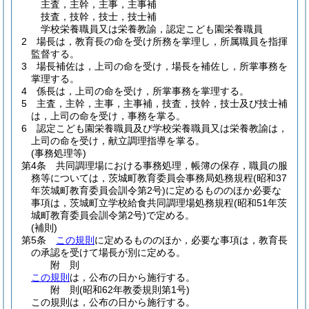
主査，主幹，主事，主事補
技査，技幹，技士，技士補
学校栄養職員又は栄養教諭，認定こども園栄養職員
2
場長は，教育長の命を受け所務を掌理し，所属職員を指揮
監督する。
3
場長補佐は，上司の命を受け，場長を補佐し，所掌事務を
掌理する。
4
係長は，上司の命を受け，所掌事務を掌理する。
5
主査，主幹，主事，主事補，技査，技幹，技士及び技士補
は，上司の命を受け，事務を掌る。
6
認定こども園栄養職員及び学校栄養職員又は栄養教諭は，
上司の命を受け，献立調理指導を掌る。
(事務処理等)
第4条
共同調理場における事務処理，帳簿の保存，職員の服
務等については，茨城町教育委員会事務局処務規程
(昭和37
年茨城町教育委員会訓令第2号)
に定めるもののほか必要な
事項は，茨城町立学校給食共同調理場処務規程
(昭和51年茨
城町教育委員会訓令第2号)
で定める。
(補則)
第5条
この規則
に定めるもののほか，必要な事項は，教育長
の承認を受けて場長が別に定める。
附
則
この規則
は，公布の日から施行する。
附
則
(昭和62年
教委規則第1号)
この規則は，公布の日から施行する。