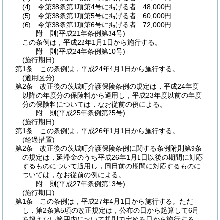
(4)
令第38条第1項第4号に掲げる者 48,000円
(5)
令第38条第1項第5号に掲げる者 60,000円
(6)
令第38条第1項第6号に掲げる者 72,000円
附
則
(平成21年
条例第34号)
この条例は，平成22年1月1日から施行する。
附
則
(平成24年
条例第10号)
(施行期日)
第1条
この条例は，平成24年4月1日から施行する。
(適用区分)
第2条
改正後の茨城町介護保険条例の規定は，平成24年度
以降の年度分の保険料から適用し，平成23年度以前の年度
分の保険料については，なお従前の例による。
附
則
(平成25年
条例第25号)
(施行期日)
第1条
この条例は，平成26年1月1日から施行する。
(経過措置)
第2条
改正後の茨城町介護保険条例に関する条例附則第9条
の規定は，延滞金のうち平成26年1月1日以後の期間に対応
するものについて適用し，同日前の期間に対応するものに
ついては，なお従前の例による。
附
則
(平成27年
条例第13号)
(施行期日)
第1条
この条例は，平成27年4月1日から施行する。
ただ
し，第2条第5項の改正規定は，公布の日から起算して6月
を超えない範囲内において規則で定める日から施行する。