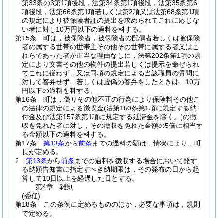
第33条の3第1項後段，法第34条第1項後段，法第35条第6
項後段，法第66条第1項若しくは第2項又は法第68条第1項
の規定により被保険者証の提出を求められてこれに応じな
い者に対し10万円以下の過料を科する。
第15条
町は，被保険者，被保険者の配偶者若しくは被保険
者の属する世帯の世帯主その他その世帯に属する者又はこ
れらであった者が正当な理由なしに，法第202条第1項の規
定により文書その他の物件の提出若しくは提示を命ぜられ
てこれに従わず，又は同項の規定による当該職員の質問に
対して答弁せず，若しくは虚偽の答弁をしたときは，10万
円以下の過料を科する。
第16条
町は，偽りその他不正の行為により保険料その他こ
の法律の規定による徴収金
(法第150条第1項に規定する納
付金及び法第157条第1項に規定する延滞金を除く。)
の徴
収を免れた者に対し，その徴収を免れた金額の5倍に相当す
る金額以下の過料を科する。
第17条
第13条
から
前条
までの過料の額は，情状により，町
長が定める。
2
第13条
から
前条
までの過料を徴収する場合において発す
る納額告知書に指定すべき納期限は，その発布の日から起
算して10日以上を経過した日とする。
第4章
雑則
(委任)
第18条
この条例に定めるもののほか，必要な事項は，規則
で定める。