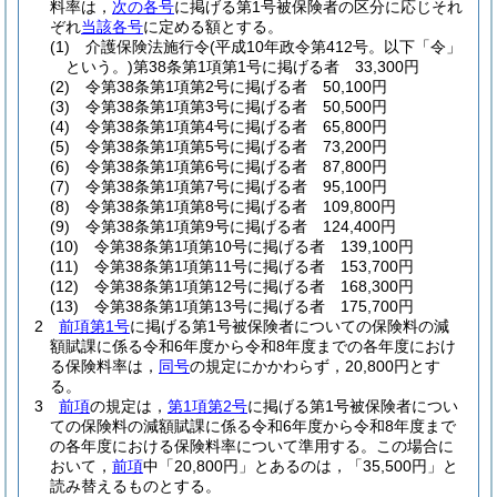
料率は，
次の各号
に掲げる第1号被保険者の区分に応じそれ
ぞれ
当該各号
に定める額とする。
(1)
介護保険法施行令
(平成10年政令第412号。以下「令」
という。)
第38条第1項第1号に掲げる者 33,300円
(2)
令第38条第1項第2号に掲げる者 50,100円
(3)
令第38条第1項第3号に掲げる者 50,500円
(4)
令第38条第1項第4号に掲げる者 65,800円
(5)
令第38条第1項第5号に掲げる者 73,200円
(6)
令第38条第1項第6号に掲げる者 87,800円
(7)
令第38条第1項第7号に掲げる者 95,100円
(8)
令第38条第1項第8号に掲げる者 109,800円
(9)
令第38条第1項第9号に掲げる者 124,400円
(10)
令第38条第1項第10号に掲げる者 139,100円
(11)
令第38条第1項第11号に掲げる者 153,700円
(12)
令第38条第1項第12号に掲げる者 168,300円
(13)
令第38条第1項第13号に掲げる者 175,700円
2
前項第1号
に掲げる第1号被保険者についての保険料の減
額賦課に係る令和6年度から令和8年度までの各年度におけ
る保険料率は，
同号
の規定にかかわらず，20,800円とす
る。
3
前項
の規定は，
第1項第2号
に掲げる第1号被保険者につい
ての保険料の減額賦課に係る令和6年度から令和8年度まで
の各年度における保険料率について準用する。
この場合に
おいて，
前項
中「20,800円」とあるのは，「35,500円」と
読み替えるものとする。