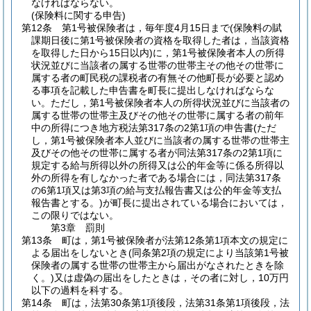
なければならない。
(保険料に関する申告)
第12条
第1号被保険者は，毎年度4月15日まで
(保険料の賦
課期日後に第1号被保険者の資格を取得した者は，当該資格
を取得した日から15日以内)
に，第1号被保険者本人の所得
状況並びに当該者の属する世帯の世帯主その他その世帯に
属する者の町民税の課税者の有無その他町長が必要と認め
る事項を記載した申告書を町長に提出しなければならな
い。
ただし，第1号被保険者本人の所得状況並びに当該者の
属する世帯の世帯主及びその他その世帯に属する者の前年
中の所得につき地方税法第317条の2第1項の申告書
(ただ
し，第1号被保険者本人並びに当該者の属する世帯の世帯主
及びその他その世帯に属する者が同法第317条の2第1項に
規定する給与所得以外の所得又は公的年金等に係る所得以
外の所得を有しなかった者である場合には，同法第317条
の6第1項又は第3項の給与支払報告書又は公的年金等支払
報告書とする。)
が町長に提出されている場合においては，
この限りではない。
第3章
罰則
第13条
町は，第1号被保険者が法第12条第1項本文の規定に
よる届出をしないとき
(同条第2項の規定により当該第1号被
保険者の属する世帯の世帯主から届出がなされたときを除
く。)
又は虚偽の届出をしたときは，その者に対し，10万円
以下の過料を科する。
第14条
町は，法第30条第1項後段，法第31条第1項後段，法