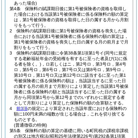
あった場合)
第4条
保険料の賦課期日後に第1号被保険者の資格を取得し
た場合における当該第1号被保険者に係る保険料の額の算定
は，第1号被保険者の資格を取得した日の属する月から月割
りをもって行う。
2
保険料の賦課期日後に第1号被保険者の資格を喪失した場
合における当該第1号被保険者に係る保険料の額の算定は，
第1号被保険者の資格を喪失した日の属する月の前月まで月
割りをもって行う。
3
保険料の賦課期日後に令第38条第1項第1号イ
(同号に規定
する老齢福祉年金の受給権を有するに至った者及び
(1)
に係
る者を除く。)
，ロ若しくはニ，第2号ロ，第3号ロ，第4号
ロ，第5号ロ，第6号ロ，第7号ロ又は第8号ロ，第9号ロ，
第10号ロ，第11号ロ又は第12号ロに該当するに至った第1
号被保険者に係る保険料の額は，当該該当するに至った日
の属する月の前月まで月割りにより算定した当該第1号被保
険者に係る保険料の額と当該該当するに至った日の属する
月から同項第1号から第12号までのいずれかに規定する者
として月割りにより算定した保険料の額の合算額とする。
4
前3項
の規定により算定された当該年度における保険料の
額に100円未満の端数が生じる場合は，これを切り捨てる
ものとする。
(普通徴収の特例)
第5条
保険料の額の算定の基礎に用いる町民税の課税非課税
の別又は地方税法
(昭和25年法律第226号)
第292条第1項第