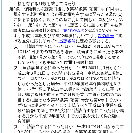
格を有する月数を乗じて得た額
第5条
保険料の賦課期日後に令第38条第1項第1号イ
(同号に
規定する老齢福祉年金の受給権を有するに至った者及び
(1)
に係る者を除く。以下この条において同じ)
，ロ及びハ，第
2号ロ，第3号ロ又は第4号ロに該当するに至った第1号被保
険者に係る保険料の額は，
第4条第3項
の規定にかかわら
ず，平成12年度及び平成13年度においては，
次の各号
に掲
げる区分に応じそれぞれ
当該各号
に定める額とする。
(1)
当該該当するに至った日が，平成12年4月1日から同年
10月31日までの間である場合 該当するに至った令第38
条第1項第1号から第4号までのいずれかに規定する者と
して支払うべき平成12年度通年保険料額
(2)
当該該当するに至った日が，平成12年11月1日から平
成13年3月31日までの間である場合 令第38条第1項第1
号イ，ロ及びハ，第2号ロ，第3号ロ又は第4号ロに該当
しなかったとした場合の平成12年度通年保険料額を6で
除して得た額に平成12年10月から当該該当するに至った
日が属する月の前月までの月数を乗じて得た額並びに該
当するに至った令第38条第1項第1号から第4号までのい
ずれかに規定する者として支払うべき平成12年度通年保
険料額を6で除して得た額に当該該当するに至った日が属
する月から平成13年度3月までの月数を乗じて得た額の
合算額
(3)
当該該当するに至った日が，平成13年4月1日から同年
9月30日までの間である場合 令第38条第1項第1号イ，