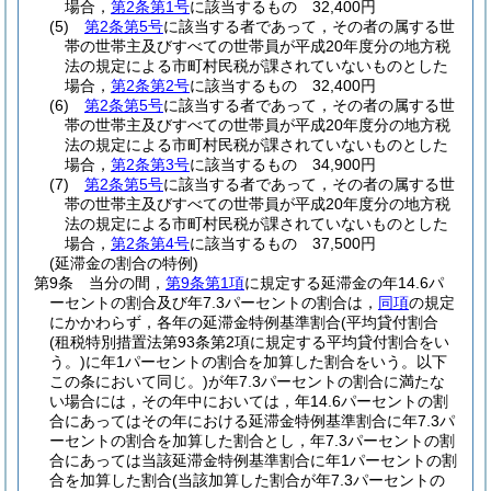
場合，
第2条第1号
に該当するもの 32,400円
(5)
第2条第5号
に該当する者であって，その者の属する世
帯の世帯主及びすべての世帯員が平成20年度分の地方税
法の規定による市町村民税が課されていないものとした
場合，
第2条第2号
に該当するもの 32,400円
(6)
第2条第5号
に該当する者であって，その者の属する世
帯の世帯主及びすべての世帯員が平成20年度分の地方税
法の規定による市町村民税が課されていないものとした
場合，
第2条第3号
に該当するもの 34,900円
(7)
第2条第5号
に該当する者であって，その者の属する世
帯の世帯主及びすべての世帯員が平成20年度分の地方税
法の規定による市町村民税が課されていないものとした
場合，
第2条第4号
に該当するもの 37,500円
(延滞金の割合の特例)
第9条
当分の間，
第9条第1項
に規定する延滞金の年14.6パ
ーセントの割合及び年7.3パーセントの割合は，
同項
の規定
にかかわらず，各年の延滞金特例基準割合
(平均貸付割合
(租税特別措置法第93条第2項に規定する平均貸付割合をい
う。)
に年1パーセントの割合を加算した割合をいう。以下
この条において同じ。)
が年7.3パーセントの割合に満たな
い場合には，その年中においては，年14.6パーセントの割
合にあってはその年における延滞金特例基準割合に年7.3パ
ーセントの割合を加算した割合とし，年7.3パーセントの割
合にあっては当該延滞金特例基準割合に年1パーセントの割
合を加算した割合
(当該加算した割合が年7.3パーセントの