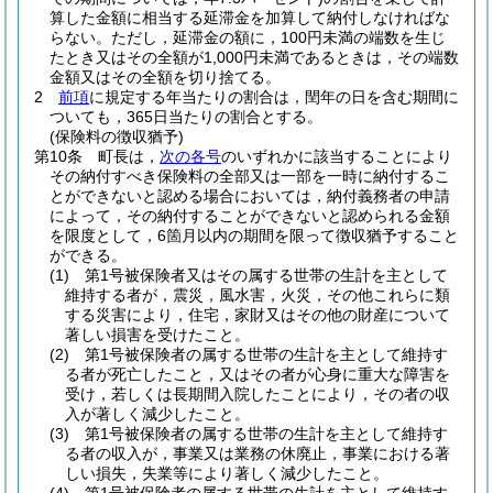
算した金額に相当する延滞金を加算して納付しなければな
らない。
ただし，延滞金の額に，100円未満の端数を生じ
たとき又はその全額が1,000円未満であるときは，その端数
金額又はその全額を切り捨てる。
2
前項
に規定する年当たりの割合は，閏年の日を含む期間に
ついても，365日当たりの割合とする。
(保険料の徴収猶予)
第10条
町長は，
次の各号
のいずれかに該当することにより
その納付すべき保険料の全部又は一部を一時に納付するこ
とができないと認める場合においては，納付義務者の申請
によって，その納付することができないと認められる金額
を限度として，6箇月以内の期間を限って徴収猶予すること
ができる。
(1)
第1号被保険者又はその属する世帯の生計を主として
維持する者が，震災，風水害，火災，その他これらに類
する災害により，住宅，家財又はその他の財産について
著しい損害を受けたこと。
(2)
第1号被保険者の属する世帯の生計を主として維持す
る者が死亡したこと，又はその者が心身に重大な障害を
受け，若しくは長期間入院したことにより，その者の収
入が著しく減少したこと。
(3)
第1号被保険者の属する世帯の生計を主として維持す
る者の収入が，事業又は業務の休廃止，事業における著
しい損失，失業等により著しく減少したこと。