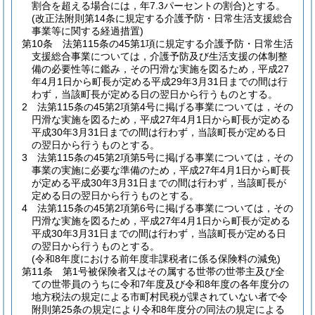
割合を超える場合には，年7.3パーセントの割合)
とする。
(改正法附則第14条に規定する介護予防・日常生活支援総合
事業等に関する経過措置)
第10条
法第115条の45第1項に規定する介護予防・日常生活
支援総合事業については，介護予防及び生活支援の体制整
備の必要性等に鑑み，その円滑な実施を図るため，平成27
年4月1日から町長が定める平成29年3月31日までの間は行
わず，当該町長が定める日の翌日から行うものとする。
2
法第115条の45第2項第4号に掲げる事業については，その
円滑な実施を図るため，平成27年4月1日から町長が定める
平成30年3月31日までの間は行わず，当該町長が定める日
の翌日から行うものとする。
3
法第115条の45第2項第5号に掲げる事業については，その
事業の実施に必要な準備のため，平成27年4月1日から町長
が定める平成30年3月31日までの間は行わず，当該町長が
定める日の翌日から行うものとする。
4
法第115条の45第2項第6号に掲げる事業については，その
円滑な実施を図るため，平成27年4月1日から町長が定める
平成30年3月31日までの間は行わず，当該町長が定める日
の翌日から行うものとする。
(令和8年度における前年度非課税者に係る保険料の減免)
第11条
第1号被保険者又はその属する世帯の世帯主及び全
ての世帯員のうちに令和7年度及び令和8年度の各年度分の
地方税法の規定による市町村民税が課されていない者で令
附則第25条の規定により令和8年度分の同法の規定による