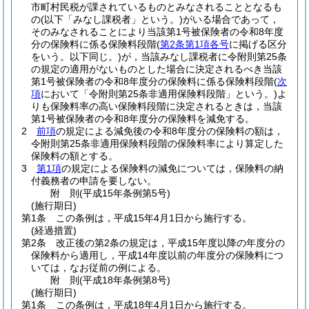
市町村民税が課されているものとみなされることとなるも
の
(以下「みなし課税者」という。)
がいる場合であって，
そのみなされることにより当該第1号被保険者の令和8年度
分の保険料に係る保険料段階
(
第2条第1項各号
に掲げる区分
をいう。以下同じ。)
が，当該みなし課税者に令附則第25条
の規定の適用がないものとした場合に決定されるべき当該
第1号被保険者の令和8年度分の保険料に係る保険料段階
(
次
項
において「令附則第25条非適用保険料段階」という。)
よ
りも保険料率の高い保険料段階に決定されるときは，当該
第1号被保険者の令和8年度分の保険料を減免する。
2
前項
の規定による減免後の令和8年度分の保険料の額は，
令附則第25条非適用保険料段階の保険料率により算定した
保険料の額とする。
3
第1項
の規定による保険料の減免については，保険料の納
付義務者の申請を要しない。
附
則
(平成15年
条例第5号)
(施行期日)
第1条
この条例は，平成15年4月1日から施行する。
(経過措置)
第2条
改正後の第2条の規定は，平成15年度以降の年度分の
保険料から適用し，平成14年度以前の年度分の保険料につ
いては，なお従前の例による。
附
則
(平成18年
条例第8号)
(施行期日)
第1条
この条例は，平成18年4月1日から施行する。