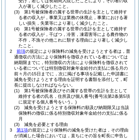
受け，若しくは長期間入院したことにより，その者の収
入が著しく減少したこと。
(3)
第1号被保険者の属する世帯の生計を主として維持す
る者の収入が，事業又は業務の休廃止，事業における著
しい損失，失業等により著しく減少したこと。
(4)
第1号被保険者の属する世帯の生計を主として維持す
る者の収入が，干ばつ，冷害，凍霜害等による農作物の
不作，不漁その他これに類する理由により著しく減少し
たこと。
2
前項
の規定により保険料の減免を受けようとする者は，普
通徴収の方法により保険料を徴収されている者については
納期限までに，特別徴収の方法により保険料を徴収されて
いる者については特別徴収対象年金給付の支払に係る月の
前々月の15日までに，次に掲げる事項を記載した申請書に
減免を受けようとする理由を証明する書類を添付して，町
長に提出しなければならない。
(1)
第1号被保険者及びその属する世帯の生計を主として
維持する者の氏名，住所及び個人番号
(番号法第2条第5項
に規定する個人番号をいう。)
(2)
減免を受けようとする保険料の額及び納期限又は当該
保険料の徴収に係る特別徴収対象年金給付の支払に係る
月
(3)
減免を必要とする理由
3
第1項
の規定により保険料の減免を受けた者は，その理由
が消滅した場合においては，直ちにその旨を町長に申告し