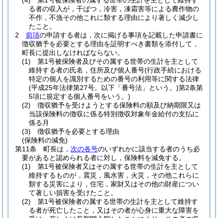
(4)
第1号被保険者の属する世帯の生計を主として維持す
る者の収入が，干ばつ，冷害，凍霜害等による農作物の
不作，不漁その他これに類する理由により著しく減少し
たこと。
2
前項
の申請する者は，次に掲げる事項を記載した申請書に
徴収猶予を必要とする理由を証明すべき書類を添付して，
町長に提出しなければならない。
(1)
第1号被保険者及びその属する世帯の生計を主として
維持する者の氏名，住所及び個人番号
(行政手続における
特定の個人を識別するための番号の利用等に関する法律
(平成25年法律第27号。以下「番号法」という。)
第2条第
5項に規定する個人番号をいう。)
(2)
徴収猶予を受けようとする保険料の額及び納期限又は
当該保険料の徴収に係る特別徴収対象年金給付の支払に
係る月
(3)
徴収猶予を必要とする理由
(保険料の減免)
第11条
町長は，
次の各号
のいずれかに該当する者のうち必
要があると認められる者に対し，保険料を減免する。
(1)
第1号被保険者又はその属する世帯の生計を主として
維持するものが，震災，風水害，火災，その他これらに
類する災害により，住宅，家財又はその他の財産につい
て著しい損害を受けたこと。
(2)
第1号被保険者の属する世帯の生計を主として維持す
る者が死亡したこと，又はその者が心身に重大な障害を