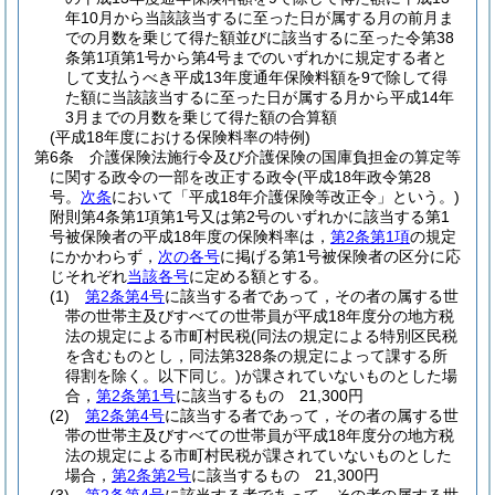
年10月から当該該当するに至った日が属する月の前月ま
での月数を乗じて得た額並びに該当するに至った令第38
条第1項第1号から第4号までのいずれかに規定する者と
して支払うべき平成13年度通年保険料額を9で除して得
た額に当該該当するに至った日が属する月から平成14年
3月までの月数を乗じて得た額の合算額
(平成18年度における保険料率の特例)
第6条
介護保険法施行令及び介護保険の国庫負担金の算定等
に関する政令の一部を改正する政令
(平成18年政令第28
号。
次条
において「平成18年介護保険等改正令」という。)
附則第4条第1項第1号又は第2号のいずれかに該当する第1
号被保険者の平成18年度の保険料率は，
第2条第1項
の規定
にかかわらず，
次の各号
に掲げる第1号被保険者の区分に応
じそれぞれ
当該各号
に定める額とする。
(1)
第2条第4号
に該当する者であって，その者の属する世
帯の世帯主及びすべての世帯員が平成18年度分の地方税
法の規定による市町村民税
(同法の規定による特別区民税
を含むものとし，同法第328条の規定によって課する所
得割を除く。以下同じ。)
が課されていないものとした場
合，
第2条第1号
に該当するもの 21,300円
(2)
第2条第4号
に該当する者であって，その者の属する世
帯の世帯主及びすべての世帯員が平成18年度分の地方税
法の規定による市町村民税が課されていないものとした
場合，
第2条第2号
に該当するもの 21,300円