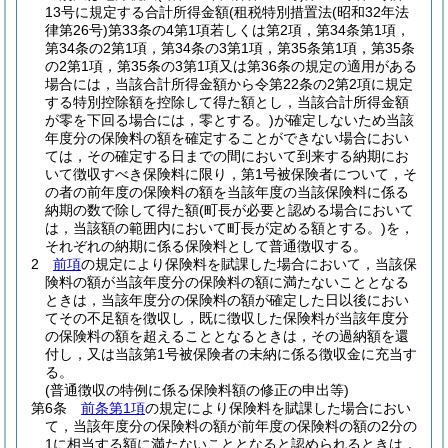
13号に規定する合計所得金額
(租税特別措置法
(昭和32年法
律第26号)
第33条の4第1項若しくは第2項，第34条第1項，
第34条の2第1項，第34条の3第1項，第35条第1項，第35条
の2第1項，第35条の3第1項又は第36条の規定の適用がある
場合には，当該合計所得金額から令第22条の2第2項に規定
する特別控除額を控除して得た額とし，当該合計所得金額
が零を下回る場合には，零とする。)
が確定しないため当該
年度分の保険料の額を確定することができない場合におい
ては，その確定する日までの間において到来する納期にお
いて徴収すべき保険料に限り，第1号被保険者について，そ
の者の前年度の保険料の額を当該年度の当該保険料に係る
納期の数で除して得た額
(町長が必要と認める場合において
は，当該額の範囲内において町長が定める額とする。)
を，
それぞれの納期に係る保険料として普通徴収する。
2
前項
の規定により保険料を賦課した場合において，当該保
険料の額が当該年度分の保険料の額に満たないこととなる
ときは，当該年度分の保険料の額が確定した日以後におい
てその不足額を徴収し，既に徴収した保険料が当該年度分
の保険料の額を超えることとなるときは，その過納額を還
付し，又は当該第1号被保険者の未納に係る徴収金に充当す
る。
(普通徴収の特例に係る保険料額の修正の申出等)
第6条
前条第1項
の規定により保険料を賦課した場合におい
て，当該年度分の保険料の額が前年度の保険料の額の2分の
1に相当する額に満たないこととなると認められるときは，