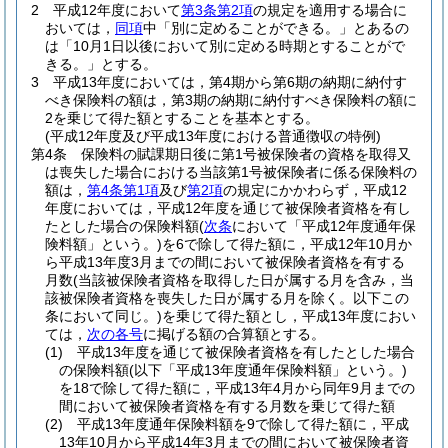
2
平成12年度において
第3条第2項
の規定を適用する場合に
おいては，
同項
中「別に定めることができる。」とあるの
は「10月1日以後において別に定める時期とすることがで
きる。」とする。
3
平成13年度においては，第4期から第6期の納期に納付す
べき保険料の額は，第3期の納期に納付すべき保険料の額に
2を乗じて得た額とすることを基本とする。
(平成12年度及び平成13年度における普通徴収の特例)
第4条
保険料の賦課期日後に第1号被保険者の資格を取得又
は喪失した場合における当該第1号被保険者に係る保険料の
額は，
第4条第1項
及び
第2項
の規定にかかわらず，平成12
年度においては，平成12年度を通じて被保険者資格を有し
たとした場合の保険料額
(
次条
において「平成12年度通年保
険料額」という。)
を6で除して得た額に，平成12年10月か
ら平成13年度3月までの間において被保険者資格を有する
月数
(当該被保険者資格を取得した日が属する月を含み，当
該被保険者資格を喪失した日が属する月を除く。以下この
条において同じ。)
を乗じて得た額とし，平成13年度におい
ては，
次の各号
に掲げる額の合算額とする。
(1)
平成13年度を通じて被保険者資格を有したとした場合
の保険料額
(以下「平成13年度通年保険料額」という。)
を18で除して得た額に，平成13年4月から同年9月までの
間において被保険者資格を有する月数を乗じて得た額
(2)
平成13年度通年保険料額を9で除して得た額に，平成
13年10月から平成14年3月までの間において被保険者資