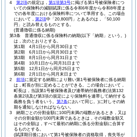
4
第2項
の規定は，
第1項第3号
に掲げる第1号被保険者につ
いての保険料の減額賦課に係る令和6年度から令和8年度ま
での各年度における保険料率について準用する。
この場合
において，
第2項
中「20,800円」とあるのは，「50,100
円」と読み替えるものとする。
(普通徴収に係る納期)
第3条
普通徴収に係る保険料の納期
(以下「納期」という。)
は，次のとおりとする。
第1期 4月1日から同月30日まで
第2期 6月1日から同月30日まで
第3期 8月1日から同月31日まで
第4期 10月1日から同月31日まで
第5期 12月1日から同月25日まで
第6期 2月1日から同月末日まで
2
前項
に規定する納期により難い第1号被保険者に係る納期
は，町長が別に定めることができる。
この場合において，
町長は，当該第1号被保険者及び連帯納付義務者
(法第132
条第2項及び第3項の規定により保険料を連帯して納付する
義務を負う者をいう。
第7条
において同じ。)
に対しその納
期を通知しなければならない。
3
納期ごとの分割金額に100円未満の端数があるとき，又は
その分割金額が100円未満であるときは，その端数金額又
はその全額は，すべて最初の納期に係る分割金額に合算す
るものとする。
(賦課期日後において第1号被保険者の資格取得，喪失等が