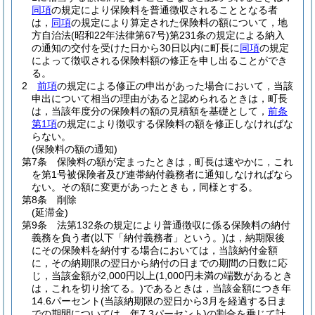
同項
の規定により保険料を普通徴収されることとなる者
は，
同項
の規定により算定された保険料の額について，地
方自治法
(昭和22年法律第67号)
第231条の規定による納入
の通知の交付を受けた日から30日以内に町長に
同項
の規定
によって徴収される保険料額の修正を申し出ることができ
る。
2
前項
の規定による修正の申出があった場合において，当該
申出について相当の理由があると認められるときは，町長
は，当該年度分の保険料の額の見積額を基礎として，
前条
第1項
の規定により徴収する保険料の額を修正しなければな
らない。
(保険料の額の通知)
第7条
保険料の額が定まったときは，町長は速やかに，これ
を第1号被保険者及び連帯納付義務者に通知しなければなら
ない。
その額に変更があったときも，同様とする。
第8条
削除
(延滞金)
第9条
法第132条の規定により普通徴収に係る保険料の納付
義務を負う者
(以下「納付義務者」という。)
は，納期限後
にその保険料を納付する場合においては，当該納付金額
に，その納期限の翌日から納付の日までの期間の日数に応
じ，当該金額が2,000円以上
(1,000円未満の端数があるとき
は，これを切り捨てる。)
であるときは，当該金額につき年
14.6パーセント
(当該納期限の翌日から3月を経過する日ま
での期間については，年7.3パーセント)
の割合を乗じて計