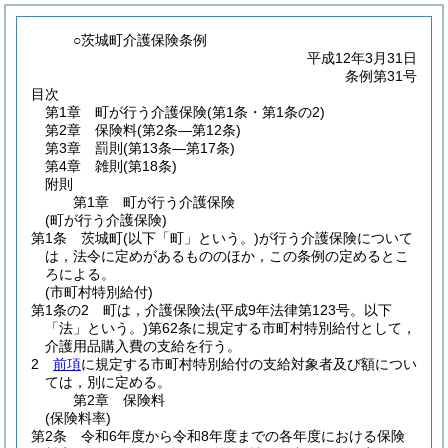
○茨城町介護保険条例
平成12年3月31日
条例第31号
目次
第1章
町が行う介護保険
(第1条・第1条の2)
第2章
保険料
(第2条―第12条)
第3章
罰則
(第13条―第17条)
第4章
雑則
(第18条)
附則
第1章
町が行う介護保険
(町が行う介護保険)
第1条
茨城町
(以下「町」という。)
が行う介護保険について
は，法令に定めがあるもののほか，この条例の定めるとこ
ろによる。
(市町村特別給付)
第1条の2
町は，介護保険法
(平成9年法律第123号。以下
「法」という。)
第62条に規定する市町村特別給付として，
介護用品購入費の支給を行う。
2
前項
に規定する市町村特別給付の支給対象者及び額につい
ては，別に定める。
第2章
保険料
(保険料率)
第2条
令和6年度から令和8年度までの各年度における保険