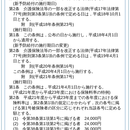
(新予防給付の施行期日)
第2条
介護保険法等の一部を改正する法律
(平成17年法律第
77号)
附則第3条第1項の条例で定める日は，平成18年10月1
日とする。
附
則
(平成18年
条例第23号)
(施行期日)
第1条
この条例は，公布の日から施行し，平成18年4月1日
から適用する。
(新予防給付の施行期日の変更)
第2条
介護保険法等の一部を改正する法律
(平成17年法律第
77号)
附則第3条第1項の条例で定める日は，平成19年4月1
日とする。
附
則
(平成20年
条例第16号)
この条例は，平成20年4月1日から施行する。
附
則
(平成21年
条例第17号)
(施行期日)
第1条
この条例は，平成21年4月1日から施行する。
(平成21年度から平成23年度における保険料率の特例)
第2条
平成21年度から平成23年度までの各年度における保
険料率は，第2条第1項の規定にかかわらず，次の各号に掲
げる第1号被保険者の区分に応じそれぞれ当該各号に定める
額とする。
(1)
令第38条第1項第1号に掲げる者 24,000円
(2)
令第38条第1項第2号に掲げる者 24,000円
(3)
令第38条第1項第3号に掲げる者 36,000円