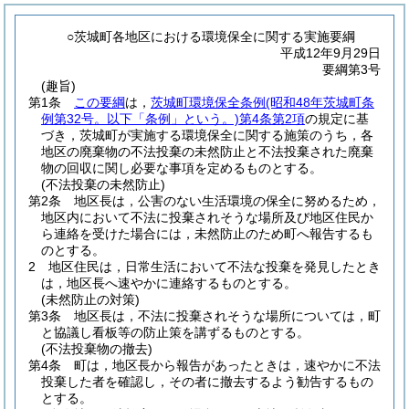
○茨城町各地区における環境保全に関する実施要綱
平成12年9月29日
要綱第3号
(趣旨)
第1条
この要綱
は，
茨城町環境保全条例
(昭和48年茨城町条
例第32号。以下「条例」という。)
第4条第2項
の規定に基
づき，茨城町が実施する環境保全に関する施策のうち，各
地区の廃棄物の不法投棄の未然防止と不法投棄された廃棄
物の回収に関し必要な事項を定めるものとする。
(不法投棄の未然防止)
第2条
地区長は，公害のない生活環境の保全に努めるため，
地区内において不法に投棄されそうな場所及び地区住民か
ら連絡を受けた場合には，未然防止のため町へ報告するも
のとする。
2
地区住民は，日常生活において不法な投棄を発見したとき
は，地区長へ速やかに連絡するものとする。
(未然防止の対策)
第3条
地区長は，不法に投棄されそうな場所については，町
と協議し看板等の防止策を講ずるものとする。
(不法投棄物の撤去)
第4条
町は，地区長から報告があったときは，速やかに不法
投棄した者を確認し，その者に撤去するよう勧告するもの
とする。