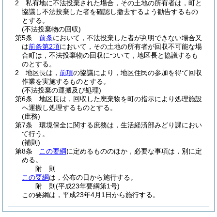
2
私有地に不法投棄された場合，その土地の所有者は，町と
協議し不法投棄した者を確認し撤去するよう勧告するもの
とする。
(不法投棄物の回収)
第5条
前条
において，不法投棄した者が判明できない場合又
は
前条第2項
において，その土地の所有者が回収不可能な場
合町は，不法投棄物の回収について，地区長と協議するも
のとする。
2
地区長は，
前項
の協議により，地区住民の参加を得て回収
作業を実施するものとする。
(不法投棄の運搬及び処理)
第6条
地区長は，回収した廃棄物を町の指示により処理施設
へ運搬し処理するものとする。
(庶務)
第7条
環境保全に関する庶務は，生活経済部みどり課におい
て行う。
(補則)
第8条
この要綱
に定めるもののほか，必要な事項は，別に定
める。
附
則
この要綱
は，公布の日から施行する。
附
則
(平成23年
要綱第1号)
この要綱は，平成23年4月1日から施行する。