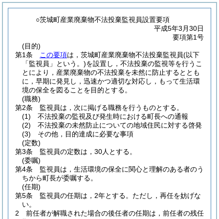
○茨城町産業廃棄物不法投棄監視員設置要項
平成5年3月30日
要項第1号
(目的)
第1条
この要項
は，茨城町産業廃棄物不法投棄監視員
(以下
「監視員」という。)
を設置し，不法投棄の監視等を行うこ
とにより，産業廃棄物の不法投棄を未然に防止するととも
に，早期に発見し，迅速かつ適切な対応し，もって生活環
境の保全を図ることを目的とする。
(職務)
第2条
監視員は，次に掲げる職務を行うものとする。
(1)
不法投棄の監視及び発生時における町長への通報
(2)
不法投棄の未然防止についての地域住民に対する啓発
(3)
その他，目的達成に必要な事項
(定数)
第3条
監視員の定数は，30人とする。
(委嘱)
第4条
監視員は，生活環境の保全に関心と理解のある者のう
ちから町長が委嘱する。
(任期)
第5条
監視員の任期は，2年とする。
ただし，再任を妨げな
い。
2
前任者が解職された場合の後任者の任期は，前任者の残任