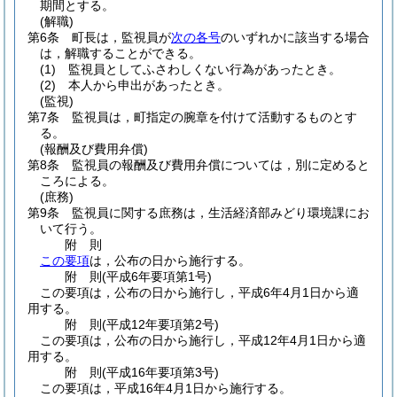
期間とする。
(解職)
第6条
町長は，監視員が
次の各号
のいずれかに該当する場合
は，解職することができる。
(1)
監視員としてふさわしくない行為があったとき。
(2)
本人から申出があったとき。
(監視)
第7条
監視員は，町指定の腕章を付けて活動するものとす
る。
(報酬及び費用弁償)
第8条
監視員の報酬及び費用弁償については，別に定めると
ころによる。
(庶務)
第9条
監視員に関する庶務は，生活経済部みどり環境課にお
いて行う。
附
則
この要項
は，公布の日から施行する。
附
則
(平成6年
要項第1号)
この要項は，公布の日から施行し，平成6年4月1日から適
用する。
附
則
(平成12年
要項第2号)
この要項は，公布の日から施行し，平成12年4月1日から適
用する。
附
則
(平成16年
要項第3号)
この要項は，平成16年4月1日から施行する。