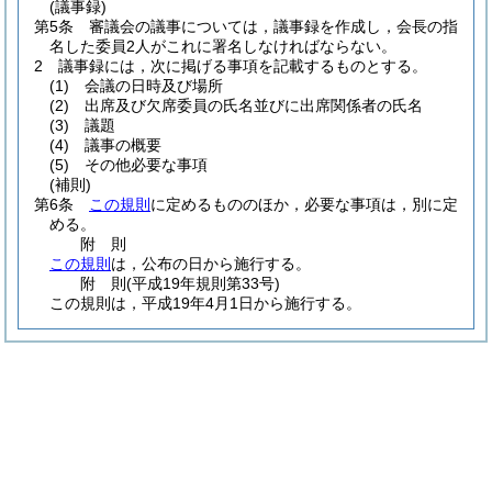
(議事録)
第5条
審議会の議事については，議事録を作成し，会長の指
名した委員2人がこれに署名しなければならない。
2
議事録には，次に掲げる事項を記載するものとする。
(1)
会議の日時及び場所
(2)
出席及び欠席委員の氏名並びに出席関係者の氏名
(3)
議題
(4)
議事の概要
(5)
その他必要な事項
(補則)
第6条
この規則
に定めるもののほか，必要な事項は，別に定
める。
附
則
この規則
は，公布の日から施行する。
附
則
(平成19年
規則第33号)
この規則は，平成19年4月1日から施行する。