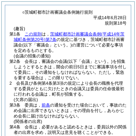
○茨城町都市計画審議会条例施行規則
平成14年6月28日
規則第18号
(趣旨)
第1条
この規則
は，
茨城町都市計画審議会条例
(平成14年茨
城町条例第20号)
第7条
の規定に基づき，茨城町都市計画審
議会
(以下「審議会」という。)
の運営について必要な事項
を定めるものとする。
(会議の招集の通知)
第2条
会長は，審議会の会議
(以下「会議」という。)
を招集
しようとするときは，開会の前日5日までに審議事項を付し
て委員に，その通知をしなければならない。
ただし，緊急
を要する場合は，この限りでない。
2
会長及び条例第4条第3項の規定により会長の職務を代理
する委員がともに欠けたときの会議又は委員の任命後最初
に行われる会議は，町長が招集する。
(欠席の届出)
第3条
委員は，
前条
の通知を受けた場合において，事故のた
め会議に出席できないときは，その理由を付し，あらかじ
め会長に届け出なければならない。
(関係者の出席)
第4条
会長は，必要があると認めるときは，委員以外の関係
者の出席を求め，説明又は意見を聴くことができる。