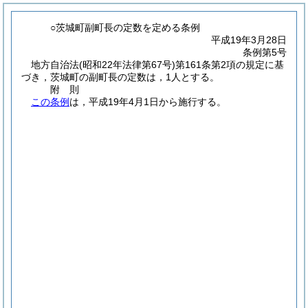
○茨城町副町長の定数を定める条例
平成19年3月28日
条例第5号
地方自治法
(昭和22年法律第67号)
第161条第2項の規定に基
づき，茨城町の副町長の定数は，1人とする。
附
則
この条例
は，平成19年4月1日から施行する。