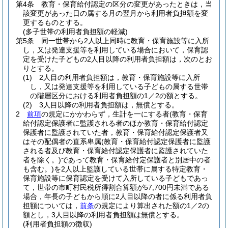
第4条
教育・保育給付認定の区分の変更があったときは，当
該変更があった日の属する月の翌月から利用者負担額を変
更するものとする。
(多子世帯の利用者負担額の軽減)
第5条
同一世帯から2人以上同時に教育・保育施設等に入所
し，又は発達支援等を利用している場合において，保育認
定を受けた子どもの2人目以降の利用者負担額は，次のとお
りとする。
(1)
2人目の利用者負担額は，教育・保育施設等に入所
し，又は発達支援等を利用している子どもの属する世帯
の階層区分における利用者負担額の1／2の額とする。
(2)
3人目以降の利用者負担額は，無償とする。
2
前項
の規定にかかわらず，生計を一にする者
(教育・保育
給付認定保護者に監護される者のほか教育・保育給付認定
保護者に監護されていた者，教育・保育給付認定保護者又
はその配偶者の直系卑属
(教育・保育給付認定保護者に監護
される者及び教育・保育給付認定保護者に監護されていた
者を除く。)
であって教育・保育給付定保護者と別居中の者
も含む。)
を2人以上監護している世帯に属する特定教育・
保育施設等に保育認定を受けて入所している子どもであっ
て，世帯の市町村民税所得割合算額が57,700円未満である
場合，年長の子どもから順に2人目以降の者に係る利用者負
担額については，
前条
の規定により算出された額の1／2の
額とし，3人目以降の利用者負担額は無償とする。
(利用者負担額の徴収)