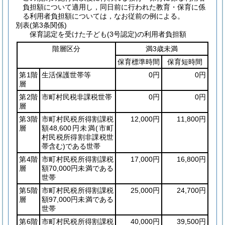
負担額について適用し，同日前に行われた教育・保育に係
る利用者負担額については，なお従前の例による。
別表
(第3条関係)
保育認定を受けた子ども(3号認定)の利用者負担額
階層区分
満3歳未満
保育標準時間
保育短時間
第1階
生活保護世帯等
0円
0円
層
第2階
市町村民税非課税世帯
0円
0円
層
第3階
市町村民税所得割課税
12,000円
11,800円
層
額48,600円未満
(市町
村民税所得割非課税世
帯含む)
である世帯
第4階
市町村民税所得割課税
17,000円
16,800円
層
額70,000円未満である
世帯
第5階
市町村民税所得割課税
25,000円
24,700円
層
額97,000円未満である
世帯
第6階
市町村民税所得割課税
40,000円
39,500円