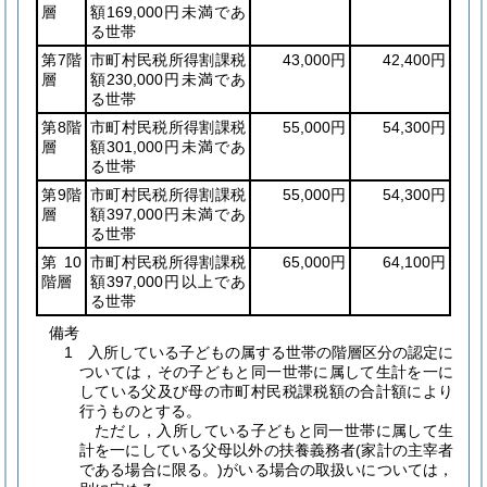
層
額169,000円未満であ
る世帯
第7階
市町村民税所得割課税
43,000円
42,400円
層
額230,000円未満であ
る世帯
第8階
市町村民税所得割課税
55,000円
54,300円
層
額301,000円未満であ
る世帯
第9階
市町村民税所得割課税
55,000円
54,300円
層
額397,000円未満であ
る世帯
第10
市町村民税所得割課税
65,000円
64,100円
階層
額397,000円以上であ
る世帯
備考
1 入所している子どもの属する世帯の階層区分の認定に
ついては，その子どもと同一世帯に属して生計を一に
している父及び母の市町村民税課税額の合計額により
行うものとする。
ただし，入所している子どもと同一世帯に属して生
計を一にしている父母以外の扶養義務者(家計の主宰者
である場合に限る。)がいる場合の取扱いについては，