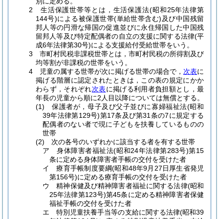
別に定める。
2 生活保護世帯等とは，生活保護法(昭和25年法律第
144号)による被保護世帯(単給世帯含む)及び中国残留
邦人等の円滑な帰国の促進並びに永住帰国した中国残
留邦人等及び特定配偶者の自立の支援に関する法律(平
成6年法律第30号)による支援給付受給世帯をいう。
3 市町村民税非課税世帯とは，市町村民税の所得割及び
均等割が非課税の世帯をいう。
4 児童の属する世帯が次に掲げる世帯の場合で，
次表
に
掲げる階層に認定されたときは，この表の規定にかか
わらず，それぞれ
次表
に掲げる利用者負担額とし，最
年長の児童から順に2人目以降については無償とする。
(1) 保護者が，母子及び父子並びに寡婦福祉法(昭和
39年法律第129号)第17条及び第31条の7に規定する
配偶者のない者で現に子どもを扶養しているものの
世帯
(2) 次の各号のいずれかに該当する者を有する世帯
ア 身体障害者福祉法(昭和24年法律第283号)第15
条に定める身体障害者手帳の交付を受けた者
イ 療育手帳制度要綱(昭和48年9月27日厚生省発児
第156号)に定める療育手帳の交付を受けた者
ウ 精神保健及び精神障害者福祉に関する法律(昭和
25年法律第123号)第45条に定める精神障害者保健
福祉手帳の交付を受けた者
エ 特別児童扶養手当等の支給に関する法律(昭和39