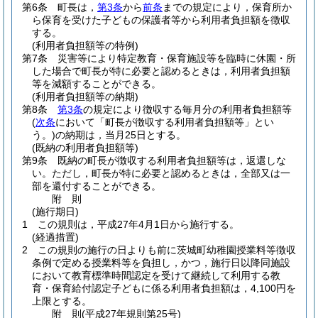
第6条
町長は，
第3条
から
前条
までの規定により，保育所か
ら保育を受けた子どもの保護者等から利用者負担額を徴収
する。
(利用者負担額等の特例)
第7条
災害等により特定教育・保育施設等を臨時に休園・所
した場合で町長が特に必要と認めるときは，利用者負担額
等を減額することができる。
(利用者負担額等の納期)
第8条
第3条
の規定により徴収する毎月分の利用者負担額等
(
次条
において「町長が徴収する利用者負担額等」とい
う。)
の納期は，当月25日とする。
(既納の利用者負担額等)
第9条
既納の町長が徴収する利用者負担額等は，返還しな
い。
ただし，町長が特に必要と認めるときは，全部又は一
部を還付することができる。
附
則
(施行期日)
1
この規則は，平成27年4月1日から施行する。
(経過措置)
2
この規則の施行の日よりも前に茨城町幼稚園授業料等徴収
条例で定める授業料等を負担し，かつ，施行日以降同施設
において教育標準時間認定を受けて継続して利用する教
育・保育給付認定子どもに係る利用者負担額は，4,100円を
上限とする。
附
則
(平成27年
規則第25号)