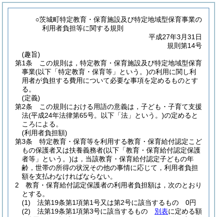
○茨城町特定教育・保育施設及び特定地域型保育事業の
利用者負担等に関する規則
平成27年3月31日
規則第14号
(趣旨)
第1条
この規則は，特定教育・保育施設及び特定地域型保育
事業
(以下「特定教育・保育等」という。)
の利用に関し利
用者が負担する費用について必要な事項を定めるものとす
る。
(定義)
第2条
この規則における用語の意義は，子ども・子育て支援
法
(平成24年法律第65号。以下「法」という。)
の定めると
ころによる。
(利用者負担額)
第3条
特定教育・保育等を利用する教育・保育給付認定こど
もの保護者又は扶養義務者
(以下「教育・保育給付認定保護
者等」という。)
は，当該教育・保育給付認定子どもの年
齢，世帯の所得の状況その他の事情に応じて，利用者負担
額を支払わなければならない。
2
教育・保育給付認定保護者の利用者負担額は，次のとおり
とする。
(1)
法第19条第1項第1号又は第2号に該当するもの 0円
(2)
法第19条第1項第3号に該当するもの
別表
に定める額