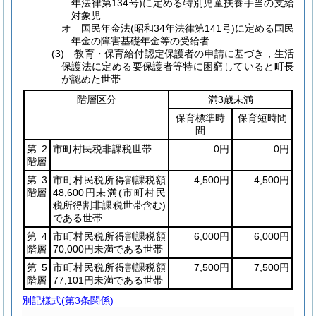
年法律第134号)に定める特別児童扶養手当の支給
対象児
オ 国民年金法(昭和34年法律第141号)に定める国民
年金の障害基礎年金等の受給者
(3) 教育・保育給付認定保護者の申請に基づき，生活
保護法に定める要保護者等特に困窮していると町長
が認めた世帯
階層区分
満3歳未満
保育標準時
保育短時間
間
第2
市町村民税非課税世帯
0円
0円
階層
第3
市町村民税所得割課税額
4,500円
4,500円
階層
48,600円未満
(市町村民
税所得割非課税世帯含む)
である世帯
第4
市町村民税所得割課税額
6,000円
6,000円
階層
70,000円未満である世帯
第5
市町村民税所得割課税額
7,500円
7,500円
階層
77,101円未満である世帯
別記様式
(第3条関係)