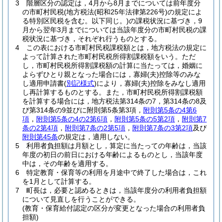
3
階層区分の認定は，4月から8月までについては前年度分
の市町村民税
(地方税法
(昭和25年法律第226号)
の規定によ
る特別区民税を含む。以下同じ。)
の課税状況に基づき，9
月から翌年3月までについては当該年度分の市町村民税の課
税状況に基づき，それぞれ行うものとする。
4
この表における市町村民税課税額とは，地方税法の規定に
よって計算された市町村民税所得割課税額をいう。
ただ
し，市町村民税所得割課税額の計算に当たっては，婚姻に
よらずひとり親となった場合には，寡婦
(夫)
控除等のみな
し適用申請書
(
別記様式
)
により，寡婦
(夫)
控除をみなし適用
し再計算するものとする。
また，市町村民税所得割課税額
を計算する場合には，地方税法第314条の7，第314条の8及
び第314条の9並びに附則第5条第3項，
附則第5条の4第6
項
，
附則第5条の4の2第6項
，
附則第5条の5第2項
，
附則第7
条の2第4項
，
附則第7条の2第5項
，
附則第7条の3第2項
及び
附則第45条
の規定は，適用しない。
5
利用者負担額は月額とし，算定に当たっての年齢は，当該
年度の初日の前日における年齢によるものとし，当該年度
中は，その年齢を適用する。
6
特定教育・保育等の利用を月途中で終了した場合は，これ
を1月として計算する。
7
町長は，必要と認めるときは，当該年度分の利用者負担額
について見直しを行うことができる。
(教育・保育給付認定の区分が変更となった場合の利用者負
担額)