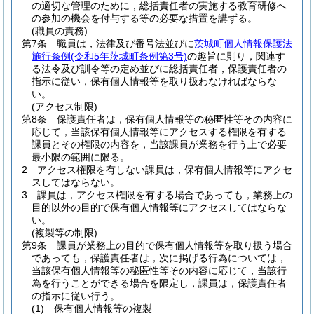
の適切な管理のために，総括責任者の実施する教育研修へ
の参加の機会を付与する等の必要な措置を講ずる。
(職員の責務)
第7条
職員は，法律及び番号法並びに
茨城町個人情報保護法
施行条例
(令和5年茨城町条例第3号)
の趣旨に則り，関連す
る法令及び訓令等の定め並びに総括責任者，保護責任者の
指示に従い，保有個人情報等を取り扱わなければならな
い。
(アクセス制限)
第8条
保護責任者は，保有個人情報等の秘匿性等その内容に
応じて，当該保有個人情報等にアクセスする権限を有する
課員とその権限の内容を，当該課員が業務を行う上で必要
最小限の範囲に限る。
2
アクセス権限を有しない課員は，保有個人情報等にアクセ
スしてはならない。
3
課員は，アクセス権限を有する場合であっても，業務上の
目的以外の目的で保有個人情報等にアクセスしてはならな
い。
(複製等の制限)
第9条
課員が業務上の目的で保有個人情報等を取り扱う場合
であっても，保護責任者は，次に掲げる行為については，
当該保有個人情報等の秘匿性等その内容に応じて，当該行
為を行うことができる場合を限定し，課員は，保護責任者
の指示に従い行う。
(1)
保有個人情報等の複製