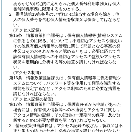
あらかじめ限定的に定められた個人番号利用事務又は個人
番号関係事務に限定するものとする。
2
番号法第19条各号のいずれかに該当する場合を除き，他
人の個人番号を含む個人情報を収集又は保管してはならな
い。
(アクセス記録)
第15条
情報政策担当課長は，保有個人情報等
(情報システム
に係るものに限る。)
について，不適切なアクセスや漏えい
その他保有個人情報等の管理に関して問題となる事案の発
生又はそのおそれがあると認めるときは，必要に応じて当
該保有個人情報等への不適切なアクセスの監視やアクセス
状況を定期的に分析する等の措置を講じなければならな
い。
(アクセス制御)
第16条
情報政策担当課長は，保有個人情報等に係る情報シ
ステムについて，パスワード等を使用して権限を識別する
機能を設定するなど，アクセス制御のために必要な措置を
講じなければならない。
(アクセス記録の措置)
第17条
情報政策担当課長は，保護責任者から申請があった
場合には，保有個人情報等への不適切なアクセスに関し，
アクセス情報の記録，その記録の一定期間の保存，及び分
析するために必要な措置を講じなければならない。
2
情報政策担当課長は，アクセス記録の改ざん，窃取又は不
正な消去の防止のために必要な措置を講じなければならな