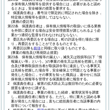
き保有個人情報等を提供する場合には，必要があると認め
るときは，安全確保の措置を要求する。
2
保護責任者は，番号法で限定的に明記された場合を除き，
特定個人情報等を提供してはならない。
(業務の委託等)
第22条
保護責任者は，保有個人情報等の取扱いに係る業務
を外部に委託する場合は安全管理措置が講じられるよう必
要かつ適切な監督を行わなければならない。
2
委託先が再委託をする場合は，町の許諾を得た場合に限
り，再委託をすることができるものとする。
3
再委託以降も
前項
と同様に取り扱うものとする。
(事案の報告及び再発防止措置)
第23条
保有個人情報等の漏えい，滅失又は毀損等
(以下「情
報漏えい等」という。)
の事案の発生又は兆候を把握した場
合及び事務取扱担当者が取扱訓令等に違反している事実又
は兆候を把握した場合等，安全確保上で問題となる事案が
発生した場合に，その事実を知った職員は，速やかに当該
保有個人情報等を管理する保護責任者に報告する。
2
保護責任者は，被害の拡大防止又は復旧等のために必要な
措置を速やかに講ずる。
3
保護責任者は，事案の発生した経緯，被害状況等を調査
し，総括責任者に報告する。
ただし，特に重大と認める事
案が発生した場合には，直ちに総括責任者に当該事案の内
容等について報告する。