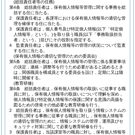
(総括責任者等の任務)
第4条
総括責任者は，保有個人情報等管理に関する事務を総
括する任に当たる。
2
保護責任者は，各課等における保有個人情報等の適切な管
理を確保する任に当たる。
3
保護責任者は，個人番号及び特定個人情報
(以下「特定個
人情報等」という。)
を取り扱う職員
(以下「事務取扱担当
者」という。)
並びにその役割を指定する。
4
監査責任者は，保有個人情報等の管理の状況について監査
する任に当たる。
(保有個人情報の適切な管理のための委員会)
第5条
総括責任者は，保有個人情報等の管理に係る重要事項
の決定，連絡・調整等を行うため必要があると認めるとき
は，関係職員を構成員とする委員会を設け，定期に又は随
時に開催する。
(教育研修)
第6条
総括責任者は，保有個人情報等の取扱いに従事する職
員に対し，保有個人情報等の取扱いについて理解を深め，
個人情報及び特定個人情報等の保護に関する意識の高揚を
図るための啓発その他必要な教育研修を行う。
2
総括責任者は，保有個人情報等を取り扱う情報システムの
管理に関する事務に従事する職員に対し，保有個人情報等
の適切な管理のために，情報システムの管理，運用及びセ
キュリティ対策に関して必要な教育研修を行う。
3
保護責任者は，当該課室等の職員に対し，保有個人情報等