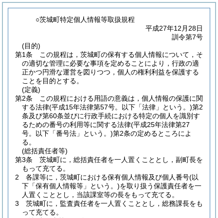
○茨城町特定個人情報等取扱規程
平成27年12月28日
訓令第7号
(目的)
第1条
この規程は，茨城町の保有する個人情報について，そ
の適切な管理に必要な事項を定めることにより，行政の適
正かつ円滑な運営を図りつつ，個人の権利利益を保護する
ことを目的とする。
(定義)
第2条
この規程における用語の意義は，個人情報の保護に関
する法律
(平成15年法律第57号。以下「法律」という。)
第2
条及び第60条並びに行政手続における特定の個人を識別す
るための番号の利用等に関する法律
(平成25年法律第27
号。以下「番号法」という。)
第2条の定めるところによ
る。
(総括責任者等)
第3条
茨城町に，総括責任者を一人置くこととし，副町長を
もって充てる。
2
各課等に，茨城町における保有個人情報及び個人番号
(以
下「保有個人情報等」という。)
を取り扱う保護責任者を一
人置くこととし，当該課室等の長をもって充てる。
3
茨城町に，監査責任者を一人置くこととし，総務課長をも
って充てる。