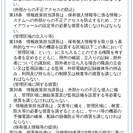
い。
(外部からの不正アクセスの防止)
第18条
情報政策担当課長は，保有個人情報等に係る情報シ
ステムへの外部からの不正アクセスを防止するため，ファ
イアウォールの設定等の必要な措置を講じなければならな
い。
(管理区域の立入り等)
第19条
情報政策担当課長は，保有個人情報等を取り扱う基
幹的なサーバ等の機器を設置する区域
(以下この条において
「管理区域」という。)
に立ち入ることのできる権限を有す
る者を定めるとともに，用件の確認，立入りの記録，部外
者についての識別化，部外者が立ち入る場合の職員の立会
い又は監視設備による監視，外部電磁的記録媒体等の持込
み，利用及び持ち出しの制限又は検査等の措置を講じなけ
ればならない。
(管理区域に関する措置)
第20条
情報政策担当課長は，外部からの不正な侵入に備
え，管理区域に施錠装置及び監視設備を設置する等必要な
措置を講じなければならない。
2
情報政策担当課長は，災害等に備え，管理区域に，耐震，
防火等の必要な措置を講ずるとともに，サーバ等の機器の
予備電源の確保，配線の損傷防止等の措置を講じなければ
ならない。
(保有個人情報等の提供)
第21条
保護責任者は，法律第69条第2項第3号の規定に基づ