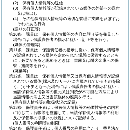
(2)
保有個人情報等の送信
(3)
保有個人情報等が記録されている媒体の外部への送付
又は持出し
(4)
その他保有個人情報等の適切な管理に支障を及ぼすお
それのある行為
(誤りの訂正等)
第10条
課員は，保有個人情報等の内容に誤り等を発見した
場合には，保護責任者の指示に従い，訂正等を行う。
(媒体の管理等)
第11条
課員は，保護責任者の指示に従い，保有個人情報等
が記録されている媒体を定められた場所に保管するととも
に，必要があると認めるときは，書庫又は耐火金庫への保
管，施錠等を行う。
(廃棄等)
第12条
課員は，保有個人情報等又は保有個人情報等が記録
されている媒体
(端末及びサーバに内蔵されているものを除
く。)
が不要となった場合には，保護責任者の指示に従い，
当該保有個人情報等の復元又は判読が不可能な方法により
当該情報の消去又は当該媒体の廃棄を行う。
(保有個人情報等の取扱状況の記録)
第13条
保護責任者は，保有個人情報等の秘匿性等その内容
に応じて，台帳等を整備して，当該保有個人情報等の利用
及び保管等の取扱いの状況について記録する。
(個人番号の利用等の制限)
第14条
保護責任者は，個人番号の利用に当たり，番号法が