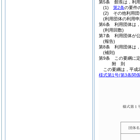
第5条
館長は，利
(1)
第2条
の要件
(2)
その他利用団
(利用団体の利用申
第6条
利用団体は
(利用回数)
第7条
利用団体が公
(報告)
第8条
利用団体は
(補則)
第9条
この要綱に
附
則
この要綱は，平成2
様式第1号
(第3条関係