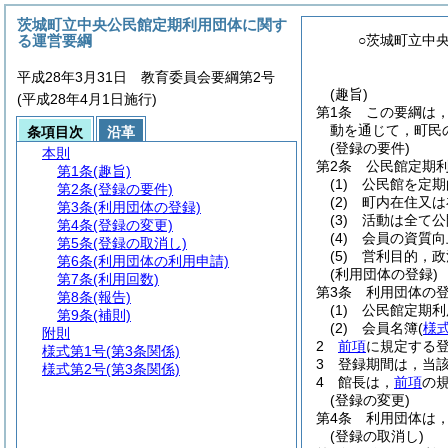
茨城町立中央公民館定期利用団体に関す
る運営要綱
○茨城町立中
平成28年3月31日 教育委員会要綱第2号
(趣旨)
(平成28年4月1日施行)
第1条
この要綱は
動を通じて，町民
条項目次
沿革
(登録の要件)
本則
第2条
公民館定期
第1条
(趣旨)
(1)
公民館を定期
第2条
(登録の要件)
(2)
町内在住又は
第3条
(利用団体の登録)
(3)
活動は全て公
第4条
(登録の変更)
(4)
会員の資質向
第5条
(登録の取消し)
(5)
営利目的，政
第6条
(利用団体の利用申請)
(利用団体の登録)
第7条
(利用回数)
第3条
利用団体の
第8条
(報告)
(1)
公民館定期利
第9条
(補則)
(2)
会員名簿
(
様
附則
2
前項
に規定する
様式第1号
(第3条関係)
3
登録期間は，当
様式第2号
(第3条関係)
4
館長は，
前項
の
(登録の変更)
第4条
利用団体は
(登録の取消し)