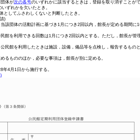
用団体が
次の各号
のいずれかに該当するときは，登録を取り消すことが
のいずれかを欠いたとき。
体としてふさわしくないと判断したとき。
請)
，当該団体の活動計画に基づき1月につき2回以内，館長が定める期間に
民館を利用できる回数は1月につき2回以内とする。
ただし，館長が管
，公民館を利用したときは施設，設備，備品等を点検し，報告するもの
定めるもののほか，必要な事項は，館長が別に定める。
8年4月1日から施行する。
)