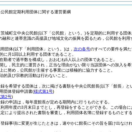
央公民館定期利用団体に関する運営要綱
，茨城町立中央公民館
(以下「公民館」という。)
を定期的に利用する団体
の融和と連帯意識の高揚及び地域文化の振興を図るため，公民館を利用
利用団体
(以下「利用団体」という。)
は，
次の各号
のすべての要件を満た
的に月1回以上利用する団体であること。
在勤者で過半数を構成し，おおむね5人以上の団体であること。
開し，民主的に運営され，正当な理由がない限り当該団体への加入を希
上に努め，公民館が主催する事業には積極的に協力すること。
治的及び宗教的活動は行わないこと。
登録を希望する団体は，次に掲げる書類を中央公民館長
(以下「館長」と
用団体登録申請書
(
様式第1号
)
式第2号
)
登録の申請は，毎年度館長が定める期間内に行うものとする。
該利用年度の3月末日までとし，再登録をすることができる。
この場合に
規定により提出された書類を審査し，利用団体名簿に登録するものとす
，登録事項に変更が生じたときは，速やかに館長にその旨を届け出なけ