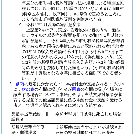
年度分の市町村民税均等割
(同法の規定による特別区民
税も含む。以下同じ。)
が課されていない者又は市町村
(特別区を含む。以下同じ。)
の条例で定めるところに
より当該市町村民税均等割を免除された者
イ
令和4年1月以降の家計急変者
上記第2号のアに該当する者以外の者のうち，新型コ
ロナウイルス感染症の影響を受けて令和4年1月以降の
家計が急変し，令和4年度分の市町村民税均等割が非課
税である者と同様の事情にあると認められる者
(当該者
の1年間の収入見込額
(令和4年1月から令和5年2月まで
の任意の1か月の収入に12を乗じて得た額をいう。)
又
は1年間の所得見込額
(当該収入見込額から1年間の経費
等の見込額を控除して得た額をいう。)
が市町村民税均
等割が非課税となる水準に相当する額以下である者を
いう。)
2
前項
の規定にかかわらず，本給付金が支給されるまでの間
に，
次の表
の左欄に掲げる者が
同表
の右欄に掲げる場合に
該当する場合について，本給付金は，当該支給対象者が養
育する児童その他当該児童に係る本給付金の支給を受ける
者として適当と認められる者に対して支給する。
児童手当等受給・非
令和4年4月1日以降に死亡した場合
課税者
新規児童手当等受
支給要件に該当することが確認され
給・非課税者
た日の翌日以降に死亡した場合