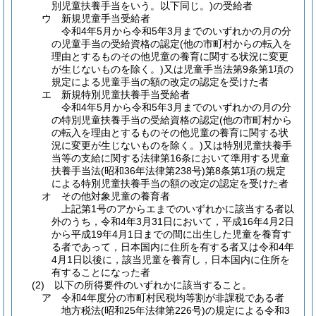
別児童扶養手当をいう。以下同じ。)
の受給者
ウ
新規児童手当受給者
令和4年5月から令和5年3月までのいずれかの月の分
の児童手当の受給資格の認定
(他の市町村からの転入を
理由とするものその他児童の養育に関する状況に変更
が生じないものを除く。)
又は児童手当法第9条第1項の
規定による児童手当の額の改定の認定を受けた者
エ
新規特別児童扶養手当受給者
令和4年5月から令和5年3月までのいずれかの月の分
の特別児童扶養手当の受給資格の認定
(他の市町村から
の転入を理由とするものその他児童の養育に関する状
況に変更が生じないものを除く。)
又は特別児童扶養手
当等の支給に関する法律第16条において準用する児童
扶養手当法
(昭和36年法律第238号)
第8条第1項の規定
による特別児童扶養手当の額の改定の認定を受けた者
オ
その他対象児童の養育者
上記第1号のアからエまでのいずれかに該当する者以
外のうち，令和4年3月31日において，平成16年4月2日
から平成19年4月1日までの間に出生した児童を養育す
る者であって，日本国内に住所を有する者又は令和4年
4月1日以後に，該当児童を養育し，日本国内に住所を
有することになった者
(2)
以下の所得要件のいずれかに該当すること。
ア
令和4年度分の市町村民税均等割が非課税である者
地方税法
(昭和25年法律第226号)
の規定による令和3