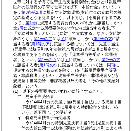
世帯に対する子育て世帯生活支援特別給付金
(ひとり親世帯
以外の低所得の子育て世帯分)
(以下「本給付金」という。)
を，
第3条第2項
に規定する対象児童
(本給付金の支給額の算
定の基礎となる児童をいう。以下同じ。)
を養育する者であ
って，
第1号
に規定する養育要件のいずれかに該当し，かつ
第2号
に規定する所得要件のいずれかに該当する者
(以下
「支給対象者」という。)
に対して支給する。
なお，支給対
象のうち，
第1号のア
又は
イ
に該当し，かつ
第2号のア
に該
当する者(
第1号のア
に該当する者については，児童手当法
(児童手当法
(昭和46年法律第73号)
第17条第1項に規定する
公務員であるものを除く。)
を「児童手当等受給・非課税
者」といい，
第1号のウ
又は
エ
に該当し，かつ，
第2号のア
に該当する者
(
第1号のウ
に該当する者については，
同項
に
規定する公務員である者を除く。)
を「新規児童手当等受
給・非課税者」といい，児童手当等受給・非課税者及び新
規児童手当等受給・非課税者以外の者を「その他の支給対
象者」という。
(1)
以下の養育要件のいずれかに該当すること。
ア
児童手当受給者
令和4年4月分の児童手当
(児童手当法による児童手当
(同法附則第2条第1号に規定する特例給付を含む。)
を
いう。以下同じ。)
の受給者
イ
特別児童扶養手当受給者
令和4年4月分の特別児童扶養手当
(特別児童扶養手当
等の支給に関する法律
(昭和39年法律第134号)
による特