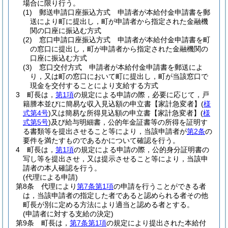
場合に限り行う。
(1)
郵送申請口座振込方式 申請者が本給付金申請書を郵
送により町に提出し，町が申請者から指定された金融機
関の口座に振込む方式
(2)
窓口申請口座振込方式 申請者が本給付金申請書を町
の窓口に提出し，町が申請者から指定された金融機関の
口座に振込む方式
(3)
窓口交付方式 申請者が本給付金申請書を郵送によ
り，又は町の窓口において町に提出し，町が当該窓口で
現金を交付することにより支給する方式
3
町長は，
第1項
の規定による申請の際，必要に応じて，戸
籍謄本並びに簡易な収入見込額の申立書【家計急変者】
(
様
式第4号
)
又は簡易な所得見込額の申立書【家計急変者】
(
様
式第5号
)
及び給与明細書，公的年金証書等の所得を証明す
る書類等を提出させること等により，当該申請者が
第2条
の
要件を満たすものであるかについて確認を行う。
4
町長は，
第1項
の規定による申請の際，公的身分証明書の
写し等を提出させ，又は提示させること等により，当該申
請者の本人確認を行う。
(代理による申請)
第8条
代理により
第7条第1項
の申請を行うことができる者
は，当該申請者の指定した者であると認められる者その他
町長が別に定める方法により適当と認める者とする。
(申請者に対する支給の決定)
第9条
町長は，
第7条第1項
の規定により提出された本給付