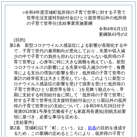
○令和4年度茨城町低所得の子育て世帯に対する子育て
世帯生活支援特別給付金(ひとり親世帯以外の低所得
の子育て世帯分)支給事業実施要綱
令和4年6月1日
要綱第43号の2
(目的)
第1条
新型コロナウイルス感染症による影響が長期化する中
で，子育て世代の雇用動向が悪化しており，失業や収入減
少の中で子育ての負担も担わなければならない低所得の子
育て世帯は，心身等に特に大きな困難を抱えている。
新型
コロナウイルスの影響による失業や収入減少の中で，食費
等による支出の増加の影響を受け，低所得の子育て世帯の
家計の経常収支は大きく悪化している。
このように新型コ
ロナウイルス感染症の影響を受けて損害を受けた低所得の
子育て世帯
(ひとり親世帯を除く。)
を見舞う観点から，早
期に支給する特別給付金に関して「低所得の子育て世帯に
対する子育て世帯生活支援特別給付金
(ひとり親以外の低所
得の子育て世帯分)
の支給について」
(令和3年5月28日付子
発第0528第1号厚生労働省子ども家庭局長通知)
別紙支給要
領に基づき，必要な事項を定める。
(支給要件)
第2条
茨城町
(以下「町」という。)
は，
前条
の目的を達成す
るため，この要綱の定めるところにより，低所得の子育て