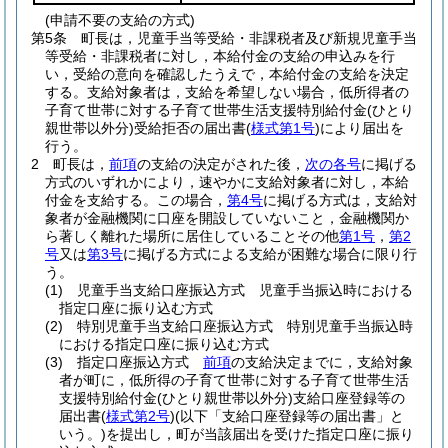
(申請不要の支給の方式)
第5条
町長は，児童手当等受給・非課税者及び新規児童手当
等受給・非課税者に対し，本給付金の支給の申込みを行
い，受給の意向を確認したうえで，本給付金の支給を決定
する。
支給対象者は，支給を希望しない場合，低所得者の
子育て世帯に対する子育て世帯生活支援特別給付金
(ひとり
親世帯以外分)
受給拒否の届出書
(
様式第1号
)
により届出を
行う。
2
町長は，
前項
の支給の決定がされた後，
次の各号
に掲げる
方式のいずれかにより，速やかに支給対象者に対し，本給
付金を支給する。
この場合，
第4号
に掲げる方式は，支給対
象者が金融機関に口座を開設していないこと，金融機関か
ら著しく離れた場所に居住していることその他
第1号
，
第2
号
又は
第3号
に掲げる方式による支給が困難な場合に限り行
う。
(1)
児童手当支給口座振込方式 児童手当振込時における
指定口座に振り込む方式
(2)
特別児童手当支給口座振込方式 特別児童手当振込時
における指定口座に振り込む方式
(3)
指定口座振込方式
前項
の支給決定までに，支給対象
者が町に，低所得の子育て世帯に対する子育て世帯生活
支援特別給付金
(ひとり親世帯以外分)
支給口座登録等の
届出書
(
様式第2号
)
(以下「支給口座登録等の届出書」と
いう。)
を提出し，町が当該届出を受けた指定口座に振り