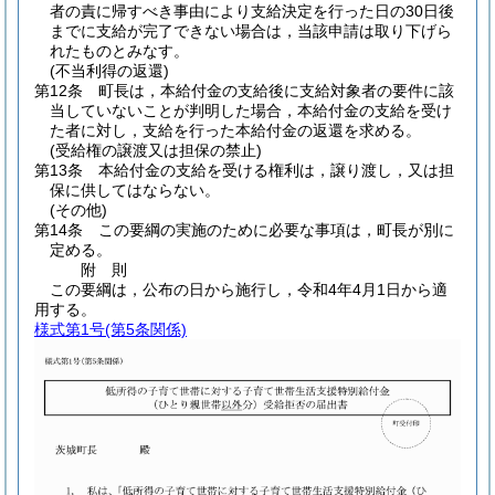
者の責に帰すべき事由により支給決定を行った日の30日後
までに支給が完了できない場合は，当該申請は取り下げら
れたものとみなす。
(不当利得の返還)
第12条
町長は，本給付金の支給後に支給対象者の要件に該
当していないことが判明した場合，本給付金の支給を受け
た者に対し，支給を行った本給付金の返還を求める。
(受給権の譲渡又は担保の禁止)
第13条
本給付金の支給を受ける権利は，譲り渡し，又は担
保に供してはならない。
(その他)
第14条
この要綱の実施のために必要な事項は，町長が別に
定める。
附
則
この要綱は，公布の日から施行し，令和4年4月1日から適
用する。
様式第1号
(第5条関係)