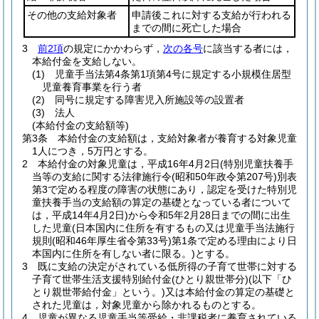
その他の支給対象者
申請後これに対する支給が行われる
までの間に死亡した場合
3
前2項
の規定にかかわらず，
次の各号
に該当する者には，
本給付金を支給しない。
(1)
児童手当法第4条第1項第4号に規定する小規模住居型
児童養育事業を行う者
(2)
同号に規定する障害児入所施設等の設置者
(3)
法人
(本給付金の支給額等)
第3条
本給付金の支給額は，支給対象者が養育する対象児童
1人につき，5万円とする。
2
本給付金の対象児童は，平成16年4月2日
(特別児童扶養手
当等の支給に関する法律施行令
(昭和50年政令第207号)
別表
第3で定める程度の障害の状態にあり，認定を受けた特別児
童扶養手当の支給額の算定の基礎となっている者について
は，平成14年4月2日)
から令和5年2月28日までの間に出生
した児童
(日本国内に住所を有するもの又は児童手当法施行
規則
(昭和46年厚生省令第33号)
第1条で定める理由により日
本国内に住所を有しない者に限る。)
とする。
3
既に支給の決定がされている低所得の子育て世帯に対する
子育て世帯生活支援特別給付金
(ひとり親世帯分)
(以下「ひ
とり親世帯給付金」という。)
又は本給付金の算定の基礎と
された児童は，対象児童から除かれるものとする。
4
児童が異なる児童手当等受給・非課税者に養育されている