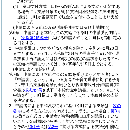
込む方式
(4)
窓口交付方式 口座への振込みによる支給が困難であ
る場合に，支給対象者が町に支給口座登録等の届出書を
提出し，町が当該窓口で現金を交付することにより支給
する方式
(申請による支給に係る申請受付開始日及び申請期限)
第6条
申請による本給付金の支給に係る町の申請受付開始日
は，
次条第2項各号
に掲げる申請方式ごとに町長が別に定め
る日とする。
2
申請期限は，やむを得ない場合を除き，令和5年2月28日
までとする。
ただし，令和5年3月分の児童手当又は特別児
童扶養手当の認定又は額の改定の認定の請求をした者等へ
の支給の申請については，令和5年3月15日までとする。
(申請による支給の方式)
第7条
申請により本給付金の支給を受けようとする者
(以下
「申請者」という。)
は，低所得の子育て世帯に対する子育
て世帯生活支援特別給付金
(ひとり親世帯以外分)
申請書
(請
求書)
(
様式第3号
)
(以下「本給付金申請書」という。)
により
申請を行う。
町長は，審査をしたうえで，本給付金の支給
を決定する。
2
申請者による申請及びこれに基づく町による支給は，
次の
各号
に掲げる方式のいずれかにより行う。
この場合，
第3号
に掲げる方式は，申請者が金融機関に口座を開設していな
いこと，金融機関から著しく離れた場所に居住しているこ
とその他
第1号
又は
第2号
に掲げる方式による支給が困難な