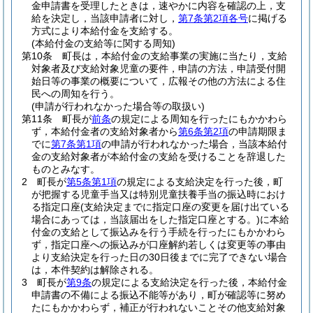
金申請書を受理したときは，速やかに内容を確認の上，支
給を決定し，当該申請者に対し，
第7条第2項各号
に掲げる
方式により本給付金を支給する。
(本給付金の支給等に関する周知)
第10条
町長は，本給付金の支給事業の実施に当たり，支給
対象者及び支給対象児童の要件，申請の方法，申請受付開
始日等の事業の概要について，広報その他の方法による住
民への周知を行う。
(申請が行われなかった場合等の取扱い)
第11条
町長が
前条
の規定による周知を行ったにもかかわら
ず，本給付金者の支給対象者から
第6条第2項
の申請期限ま
でに
第7条第1項
の申請が行われなかった場合，当該本給付
金の支給対象者が本給付金の支給を受けることを辞退した
ものとみなす。
2
町長が
第5条第1項
の規定による支給決定を行った後，町
が把握する児童手当又は特別児童扶養手当の振込時におけ
る指定口座
(支給決定までに指定口座の変更を届け出ている
場合にあっては，当該届出をした指定口座とする。)
に本給
付金の支給として振込みを行う手続を行ったにもかかわら
ず，指定口座への振込みが口座解約若しくは変更等の事由
より支給決定を行った日の30日後までに完了できない場合
は，本件契約は解除される。
3
町長が
第9条
の規定による支給決定を行った後，本給付金
申請書の不備による振込不能等があり，町が確認等に努め
たにもかかわらず，補正が行われないことその他支給対象