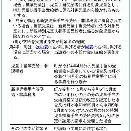
場合，当該児童は，児童手当受給者に係る対象児童とし，
特別児童扶養手当受給者に係る対象児童から除かれるもの
とする。
5
児童が異なる新規児童手当等受給・非課税者に養育されて
いる場合，当該児童は，新規児童手当受給者に係る対象児
童とし，新規特別児童扶養手当受給者に係る対象児童から
除かれるものとする。
(町が支給を実施する支給対象者の範囲)
第4条
町は，
次の表
の左欄に掲げる者が
同表
の右欄に掲げる
場合に該当する場合，当該者への本給付金の支給を実施す
る。
児童手当等受給・非
町が令和4年4月分の児童手当の受
課税者
給資格を認定している場合又は町が
令和4年4月分の特別児童手当に係
る事務を行う場合
新規児童手当等受
町が令和4年5月から令和5年3月ま
給・非課税者
でのいずれかの月の分の児童手当の
受給資格又は額の改定を認定した場
合又は町が令和4年5月から令和5年
3月までのいずれかの月の分の特別
児童扶養手当の受給資格又は額の改
定の認定の請求を受理した場合
その他の支給対象者
申請時点で町に居住する場合