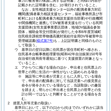
暴力の被害者の保護に関する証明書」と同様の内容が
記載された証明書を含む。)が発行されていること。
なお，女性相談支援センター以外の配偶者暴力対応
機関(配偶者暴力相談支援センター，福祉事務所及び市
町村における配偶者暴力相談支援担当部署)や行政機関
や関係機関と連携してDV被害者支援を行っている民間
支援団体(女性支援事業委託団体，地域DV協議会参加
団体，補助金等交付団体)が発行した令和6年度茨城町
住民税非課税世帯物価高騰対策給付金用DV等被害申出
受理確認書(
様式第7号
)も，上記証明書と同様のものと
して取扱う。
ウ 基準日の翌日以降に住民票が居住市町村へ移され，
住民基本台帳事務処理要領(昭和42年自治振第150号等
自治省行政局長等通知)に基づく支援措置の対象となっ
ていること。
エ アからウに掲げる場合のほか，申出者と住民票上の
世帯との間に生活の一体性がないと認められる場合
※ 施設等に申出者が児童とともに入所している場合
で，申出者の配偶者に対して当該児童への接見禁止
命令が発令されている場合など，当該取扱いの趣旨
を踏まえ，明らかに申出者と住民票上の世帯との生
計が同一ではないと判断することができる場合を含
む。
2 措置入所等児童の取扱い
基準日において，以下の(1)から(6)までのいずれかに該当