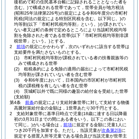
後初めて町の住民基本台帳に記録されることとなった者を
含む。)
で構成される世帯であって，世帯全員が地方税法
(昭和25年法律第226号)
の規定による令和6年度分の市町村
民税
(同法の規定による特別区民税を含む。以下同じ。)
の
均等割
(以下「市町村民税均等割」という。)
が課されてい
ない者又は町の条例で定めるところにより当該町民税均等
割を免除された者である世帯
(以下「市町村民税均等割非課
税世帯」という。)
とする。
2
前項
の規定にかかわらず，次のいずれかに該当する世帯は
支給要件を満たさないものとする。
(1)
市町村民税均等割が課税されている者の扶養親族等の
みで構成される世帯
(2)
租税条約による免除の適用の届出によって市町村民税
均等割が課されていない者を含む世帯
(3)
令和6年度において，日本国内の市区町村が市町村民
税の課税権を有しない者を含む世帯
(4)
茨城町以外で既に同様の趣旨の給付金を受給した世帯
(支給額)
第4条
前条
の規定により支給対象世帯に対して支給する物価
高騰対策給付金の金額は，1世帯あたり30千円とする。
2
支給対象世帯に基準日時点で児童
(18歳に達する日以降最
初の3月31日までの間にある者をいう。以下この条におい
て同じ。)
がいる場合は，
前項
に規定する金額に児童1人に
つき20千円を加算する。
ただし，当該児童が
次条第2項
に
規定する措置入所等児童である場合及び当該児童が世帯主