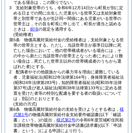
である場合は，この限りでない。
3
支給対象世帯のうち，令和6年12月14日から町長が別に定
める日までの間に出生した児童がいる世帯又は支給対象世
帯と別世帯であるが生計同一関係にある児童がいる世帯の
世帯主は，その旨を町長に申し出て，町長が適当と認める
ときは，
前項
の規定を適用する。
(受給権者)
第5条
物価高騰対策給付金の受給権者は，支給対象となる世
帯の世帯主とする。
ただし，当該世帯主が基準日以降に死
亡した場合において，他の世帯構成者がいる場合には，そ
の中から新たに当該世帯の世帯主となった者
(これにより難
い場合は，死亡した世帯主以外の世帯構成者のうちから選
ばれた者)
とする。
2
配偶者やその他親族からの暴力等を理由に避難している
者，児童福祉法
(昭和22年法律第164号)
，身体障害者福祉法
(昭和24年法律第283号)
，知的障害者福祉法
(昭和35年法律
第37号)
及び老人福祉法
(昭和38年法律第133号)
に定める措
置を受けた者等の特別な配慮を要する者の取扱いについて
は，別記のとおりとする。
(支給の方式)
第6条
物価高騰対策給付金の支給を受けようとする者は，
様
式第1号
の物価高騰対策給付金支給要件確認書
(以下「確認
書」という。)
の提出，
様式第2号
の令和6年度茨城町住民税
非課税世帯物価高騰対策給付金申請書
(請求書)
(以下「申請
書」という。)
による申請により行う。