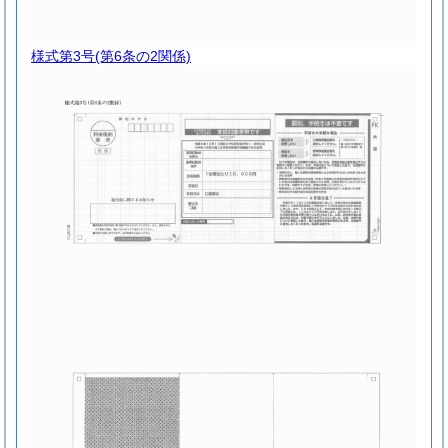
様式第3号
(第6条の2関係)