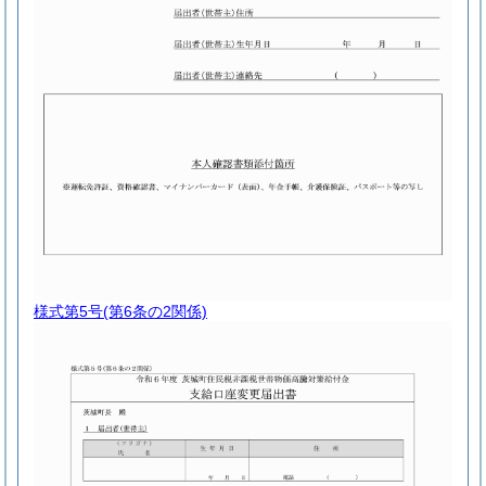
様式第5号
(第6条の2関係)