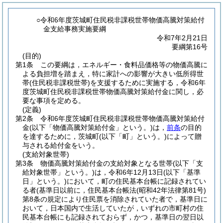
○令和6年度茨城町住民税非課税世帯物価高騰対策給付
金支給事務実施要綱
令和7年2月21日
要綱第16号
(目的)
第1条
この要綱は，エネルギー・食料品価格等の物価高騰に
よる負担増を踏まえ，特に家計への影響が大きい低所得世
帯
(住民税非課税世帯)
を支援するために実施する，令和6年
度茨城町住民税非課税世帯物価高騰対策給付金に関し，必
要な事項を定める。
(定義)
第2条
令和6年度茨城町住民税非課税世帯物価高騰対策給付
金
(以下「物価高騰対策給付金」という。)
は，
前条
の目的
を達するために，茨城町
(以下「町」という。)
によって贈
与される給付金をいう。
(支給対象世帯)
第3条
物価高騰対策給付金の支給対象となる世帯
(以下「支
給対象世帯」という。)
は，令和6年12月13日
(以下「基準
日」という。)
において，町の住民基本台帳に記録されてい
る者
(基準日以前に，住民基本台帳法
(昭和42年法律第81号)
第8条の規定により住民票を消除されていた者で，基準日に
おいて，日本国内で生活していたが，いずれの市町村の住
民基本台帳にも記録されておらず，かつ，基準日の翌日以