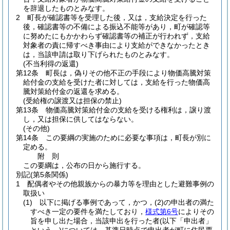
を辞退したものとみなす。
2
町長が確認書等を受理した後，又は，支給決定を行った
後，確認書等の不備による振込不能等があり，町が確認等
に努めたにもかかわらず確認書等の補正が行われず，支給
対象者の責に帰すべき事由により支給ができなかったとき
は，当該申請は取り下げられたものとみなす。
(不当利得の返還)
第12条
町長は，偽りその他不正の手段により物価高騰対策
給付金の支給を受けた者に対しては，支給を行った物価高
騰対策給付金の返還を求める。
(受給権の譲渡又は担保の禁止)
第13条
物価高騰対策給付金の支給を受ける権利は，譲り渡
し，又は担保に供してはならない。
(その他)
第14条
この要綱の実施のために必要な事項は，町長が別に
定める。
附
則
この要綱は，公布の日から施行する。
別記
(第5条関係)
1 配偶者やその他親族からの暴力等を理由とした避難事例の
取扱い
(1) 以下に掲げる事例であって，かつ，(2)の申出者の満た
すべき一定の要件を満たしており，
様式第6号
によりその
旨を申し出た場合，当該申出を行った者(以下「申出者」