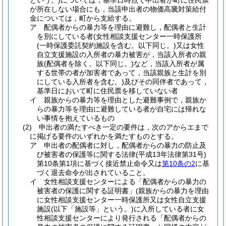
という。)については，基準日時点で申出者が町に住民票
が所在しない場合にも，当該申出者の物価高騰対策給付
金については，町から支給する。
ア 配偶者からの暴力等を理由に避難し，配偶者と生計
を別にしている者(女性相談支援センター一時保護所
(一時保護委託契約施設を含む。以下同じ。)又は女性
自立支援施設の入所者の暴力被害が，当該入所者の親
族(配偶者を除く。以下同じ。)など，当該入所者が属
する世帯の者が加害者であって，当該親族と生計を別
にしている入所者を含む。)及びその同伴者であって，
基準日において町に住民票を移していない者
イ 親族からの暴力等を理由とした避難事例で，親族か
らの暴力等を理由に避難している者が自宅には帰れな
い事情を抱えているもの
(2) 申出者の満たすべき一定の要件は，次のアからエまで
に掲げる要件のいずれかを満たすものとする。
ア 申出者の配偶者に対し，配偶者からの暴力の防止及
び被害者の保護等に関する法律(平成13年法律第31号)
第10条第1項に基づく接近禁止命令又は
第10条の2
に基
づく退去命令が出されていること。
イ 女性相談支援センターによる「配偶者からの暴力の
被害者の保護に関する証明書」(親族からの暴力を理由
に女性相談支援センター一時保護所又は女性自立支援
施設(以下「施設等」という。)に入所している者に女
性相談支援センターにより発行される「配偶者からの