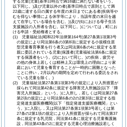
する児童(児童(基準日時点で満18歳に満たない者をいう。
以下同じ。)及び児童以外の者(基準日時点で原則として満
22歳に達する日の属する年度の末日までにある者(疾病等や
むを得ない事情による休学等により，当該年度の末日を越
えて在学している場合を含む。))及び(6)における母子生活
支援施設の入所者を含む。以下同じ。)については，町にお
ける申請・受給権者とする。
(1) 児童福祉法(昭和22年法律第164号)第27条第1項第3号
の規定により同法第6条の3第8項に規定する小規模住居
型児童養育事業を行う者又は同法第6条の4に規定する里
親に委託されている児童(保護者(児童福祉法第6条に規定
する保護者をいう。(2)において同じ。)の疾病，疲労そ
の他の身体上若しくは精神上又は環境上の理由により家
庭において児童を養育することが一時的に困難となった
ことに伴い，2月以内の期間を定めて行われる委託をされ
ている児童を除く。)
(2) 児童福祉法第27条第1項第3号の規定により入所措置が
採られて同法第42条に規定する障害児入所施設(以下「障
害児入所施設」という。)に入所し，若しくは同法第27条
第2項の規定により同法第6条の2の2第3項に規定する指
定発達支援医療機関(以下「指定発達支援医療機関」とい
う。)に入院し，又は同法第27条第1項第3号若しくは第
27条の2第1項の規定により入所措置が採られて同法第37
条に規定する乳児院，同法第41条に規定する児童養護施
設，同法第43条の2に規定する児童心理治療施設若しく