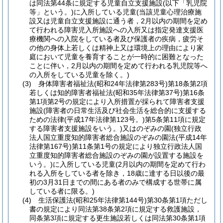
は同法第44条に規定する児童自立支援施設(以下「乳児院
等」という。)に入所している児童(当該児童心理治療施
設又は児童自立支援施設に通う者，2月以内の期間を定め
て行われる障害児入所施設への入所又は指定発達支援医
療機関への入院をしている者及び保護者の疾病，疲労そ
の他の身体上若しくは精神上又は環境上の理由により家
庭において児童を養育することが一時的に困難となった
ことに伴い，2月以内の期間を定めて行われる乳児院等へ
の入所をしている児童を除く。)
(3) 身体障害者福祉法(昭和24年法律第283号)第18条第2項
若しくは知的障害者福祉法(昭和35年法律第37号)第16条
第1項第2号の規定により入所措置が採られて障害者支援
施設(障害者の日常生活及び社会生活を総合的に支援する
ための法律(平成17年法律第123号。)第5条第11項に規定
する障害者支援施設をいう。)又はのぞみの園(独立行政
法人国立重度知的障害者総合施設のぞみの園法(平成14年
法律第167号)第11条第1号の規定により独立行政法人国
立重度知的障害者総合施設のぞみの園が設置する施設を
いう。)に入所している児童(2月以内の期間を定めて行わ
れる入所をしている者を除き，18歳に達する日以後の最
初の3月31日までの間にある者のみで構成する世帯に属
している者に限る。)
(4) 生活保護法(昭和25年法律第144号)第30条第1項ただし
書の規定により同法第38条第2項に規定する救護施設，
同条第3項に規定する更生施設若しくは同法第30条第1項