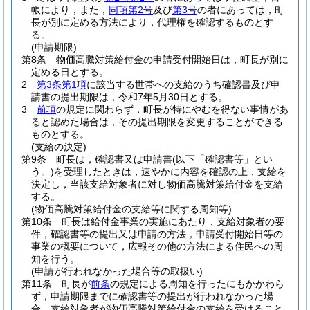
帳により，また，
同項第2号
及び
第3号
の者にあっては，町
長が別に定める方法により，代理権を確認するものとす
る。
(申請期限)
第8条
物価高騰対策給付金の申請受付開始日は，町長が別に
定める日とする。
2
第3条第1項
に該当する世帯への支給のうち確認書及び申
請書の提出期限は，令和7年5月30日とする。
3
前項
の規定に関わらず，町長が特にやむを得ない事情があ
ると認めた場合は，その提出期限を変更することができる
ものとする。
(支給の決定)
第9条
町長は，確認書又は申請書
(以下「確認書等」とい
う。)
を受理したときは，速やかに内容を確認の上，支給を
決定し，当該支給対象者に対し物価高騰対策給付金を支給
する。
(物価高騰対策給付金の支給等に関する周知等)
第10条
町長は給付金事業の実施にあたり，支給対象者の要
件，確認書等の提出又は申請の方法，申請受付開始日等の
事業の概要について，広報その他の方法による住民への周
知を行う。
(申請が行われなかった場合等の取扱い)
第11条
町長が
前条
の規定による周知を行ったにもかかわら
ず，申請期限までに確認書等の提出が行われなかった場
合，支給対象者が物価高騰対策給付金の支給を受けること