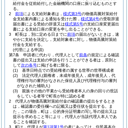
給付金を従前給付した金融機関の口座に振り込むものとす
る。
2
前項
による支給対象者は，
様式第3号
の物価高騰対策給付
金支給案内書による通知を受けた際，
様式第4号
の受取辞退
届出書による受給の辞退又は
様式第5号
の支給口座変更届出
書による支給口座の変更を申し出ることができる。
3
町長は，別に定める日までに
前項
の届出がないときは，速
やかに支給を決定し，支給対象者に対し，物価高騰対策給
付金を支給する。
(代理による申請)
第7条
申請者に代わり，代理人として
前条
の規定による確認
書の提出又は支給の申請を行うことができる者は，原則と
して
次の各号
に掲げる者に限る。
(1)
基準日時点での受給権者の属する世帯の世帯構成者
(2)
法定代理人
(親権者，未成年後見人，成年後見人，代
理権付与の審判がなされた保佐人及び代理権付与の審判
がなされた補助人)
(3)
親族その他の平素から受給権者本人の身の回りの世話
をしている者等で町長が特に認める者
2
代理人が物価高騰対策給付金の確認書の提出をするとき
は，確認書の委任欄への記載又は委任状を提出する。
ま
た，この場合，町は，公的身分証明書の写し等の提出又は
提示を求めること等により，代理人が当該代理人本人であ
ることを確認する。
3
町は，代理人が
第1項第1号
の者にあっては，住民基本台