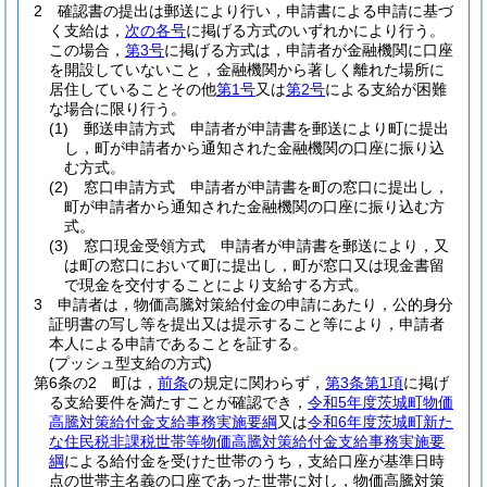
2
確認書の提出は郵送により行い，申請書による申請に基づ
く支給は，
次の各号
に掲げる方式のいずれかにより行う。
この場合，
第3号
に掲げる方式は，申請者が金融機関に口座
を開設していないこと，金融機関から著しく離れた場所に
居住していることその他
第1号
又は
第2号
による支給が困難
な場合に限り行う。
(1)
郵送申請方式 申請者が申請書を郵送により町に提出
し，町が申請者から通知された金融機関の口座に振り込
む方式。
(2)
窓口申請方式 申請者が申請書を町の窓口に提出し，
町が申請者から通知された金融機関の口座に振り込む方
式。
(3)
窓口現金受領方式 申請者が申請書を郵送により，又
は町の窓口において町に提出し，町が窓口又は現金書留
で現金を交付することにより支給する方式。
3
申請者は，物価高騰対策給付金の申請にあたり，公的身分
証明書の写し等を提出又は提示すること等により，申請者
本人による申請であることを証する。
(プッシュ型支給の方式)
第6条の2
町は，
前条
の規定に関わらず，
第3条第1項
に掲げ
る支給要件を満たすことが確認でき，
令和5年度茨城町物価
高騰対策給付金支給事務実施要綱
又は
令和6年度茨城町新た
な住民税非課税世帯等物価高騰対策給付金支給事務実施要
綱
による給付金を受けた世帯のうち，支給口座が基準日時
点の世帯主名義の口座であった世帯に対し，物価高騰対策