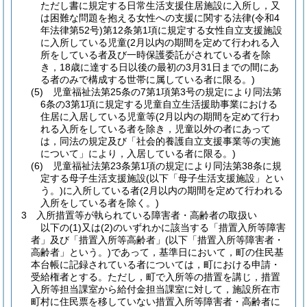
ただし書に規定する日常生活支援住居施設に入所し，又
は困難な問題を抱える女性への支援に関する法律(令和4
年法律第52号)第12条第1項に規定する女性自立支援施設
に入所している児童(2月以内の期間を定めて行われる入
所をしている者及び一時保護委託がされている者を除
き，18歳に達する日以後の最初の3月31日までの間にあ
る者のみで構成する世帯に属している者に限る。)
(5) 児童福祉法第25条の7第1項第3号の規定により同法第
6条の3第1項に規定する児童自立生活援助事業における
住居に入居している児童等(2月以内の期間を定めて行わ
れる入所をしている者を除き，児童以外の者にあって
は，同法の規定及び「社会的養護自立支援事業等の実施
について」により，入居している者に限る。)
(6) 児童福祉法第23条第1項の規定により同法第38条に規
定する母子生活支援施設(以下「母子生活支援施設」とい
う。)に入所している者(2月以内の期間を定めて行われる
入所をしている者を除く。)
3 入所措置等が執られている障害者・高齢者の取扱い
以下の(1)又は(2)のいずれかに該当する「措置入所等障害
者」及び「措置入所等高齢者」(以下「措置入所等障害者・
高齢者」という。)であって，基準日において，町の住民基
本台帳に記録されている者については，町における申請・
受給権者とする。ただし，町で入所等の措置を講じ，措置
入所等担当課室から給付金担当課室に対して，施設所在市
町村に住民票を移していない措置入所等障害者・高齢者に