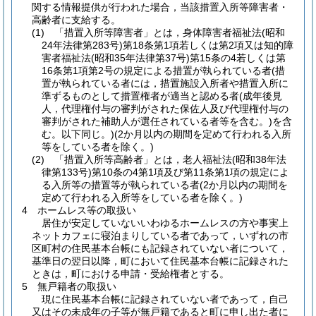
関する情報提供が行われた場合，当該措置入所等障害者・
高齢者に支給する。
(1) 「措置入所等障害者」とは，身体障害者福祉法(昭和
24年法律第283号)第18条第1項若しくは第2項又は知的障
害者福祉法(昭和35年法律第37号)第15条の4若しくは第
16条第1項第2号の規定による措置が執られている者(措
置が執られている者には，措置施設入所者や措置入所に
準ずるものとして措置権者が適当と認める者(成年後見
人，代理権付与の審判がされた保佐人及び代理権付与の
審判がされた補助人が選任されている者等を含む。)を含
む。以下同じ。)(2か月以内の期間を定めて行われる入所
等をしている者を除く。)
(2) 「措置入所等高齢者」とは，老人福祉法(昭和38年法
律第133号)第10条の4第1項及び第11条第1項の規定によ
る入所等の措置等が執られている者(2か月以内の期間を
定めて行われる入所等をしている者を除く。)
4 ホームレス等の取扱い
居住が安定していないいわゆるホームレスの方や事実上
ネットカフェに寝泊まりしている者であって，いずれの市
区町村の住民基本台帳にも記録されていない者について，
基準日の翌日以降，町において住民基本台帳に記録された
ときは，町における申請・受給権者とする。
5 無戸籍者の取扱い
現に住民基本台帳に記録されていない者であって，自己
又はその未成年の子等が無戸籍であると町に申し出た者に