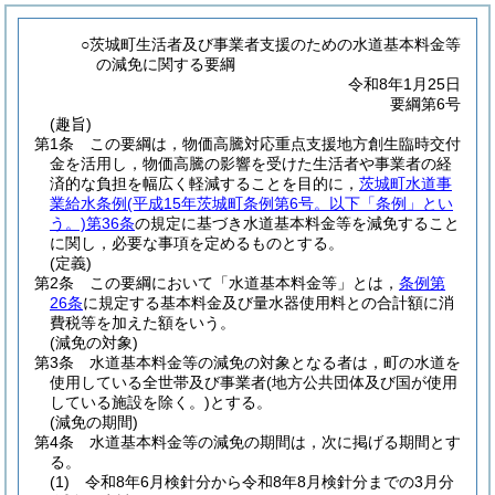
○茨城町生活者及び事業者支援のための水道基本料金等
の減免に関する要綱
令和8年1月25日
要綱第6号
(趣旨)
第1条
この要綱は，物価高騰対応重点支援地方創生臨時交付
金を活用し，物価高騰の影響を受けた生活者や事業者の経
済的な負担を幅広く軽減することを目的に，
茨城町水道事
業給水条例
(平成15年茨城町条例第6号。以下「条例」とい
う。)
第36条
の規定に基づき水道基本料金等を減免すること
に関し，必要な事項を定めるものとする。
(定義)
第2条
この要綱において「水道基本料金等」とは，
条例第
26条
に規定する基本料金及び量水器使用料との合計額に消
費税等を加えた額をいう。
(減免の対象)
第3条
水道基本料金等の減免の対象となる者は，町の水道を
使用している全世帯及び事業者
(地方公共団体及び国が使用
している施設を除く。)
とする。
(減免の期間)
第4条
水道基本料金等の減免の期間は，次に掲げる期間とす
る。
(1)
令和8年6月検針分から令和8年8月検針分までの3月分