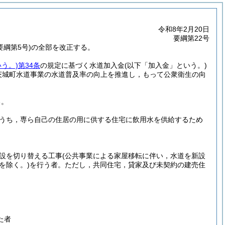
令和8年2月20日
要綱第22号
綱第5号)の全部を改正する。
う。)
第34条
の規定に基づく水道加入金
(以下「加入金」という。)
茨城町水道事業の水道普及率の向上を推進し，もって公衆衛生の向
る。
うち，専ら自己の住居の用に供する住宅に飲用水を供給するため
。
設を切り替える工事
(公共事業による家屋移転に伴い，水道を新設
を除く。)
を行う者。
ただし，共同住宅，貸家及び未契約の建売住
た者