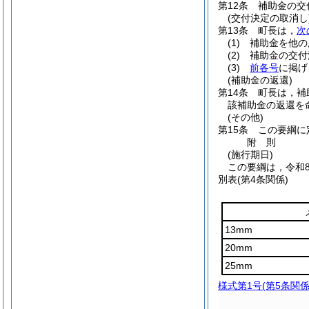
第12条
補助金の交
(交付決定の取消し
第13条
町長は，
次
(1)
補助金を他の
(2)
補助金の交付
(3)
前各号
に掲げ
(補助金の返還)
第14条
町長は，補
該補助金の返還を
(その他)
第15条
この要綱に
附
則
(施行期日)
この要綱は，令和
別表
(第4条関係)
13mm
20mm
25mm
様式第1号
(第5条関係