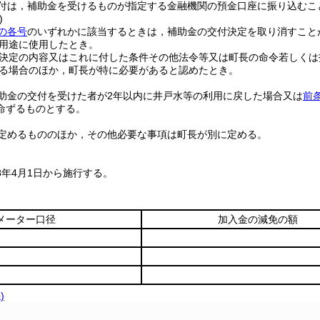
付は，補助金を受けるものが指定する金融機関の預金口座に振り込むこ
)
の各号
のいずれかに該当するときは，補助金の交付決定を取り消すこと
用途に使用したとき。
決定の内容又はこれに付した条件その他法令等又は町長の命令若しくは
る場合のほか，町長が特に必要があると認めたとき。
助金の交付を受けた者が2年以内に井戸水等の利用に戻した場合又は
前
命ずるものとする。
定めるもののほか，その他必要な事項は町長が別に定める。
8年4月1日から施行する。
メーター口径
加入金の減免の額
)