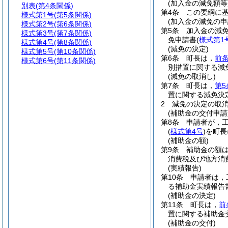
(加入金の減免額等
別表
(第4条関係)
第4条
この要綱に
様式第1号
(第5条関係)
(加入金の減免の申
様式第2号
(第6条関係)
第5条
加入金の減
様式第3号
(第7条関係)
免申請書
(
様式第1
様式第4号
(第8条関係)
(減免の決定)
様式第5号
(第10条関係)
第6条
町長は，
前
様式第6号
(第11条関係)
別措置に関する減
(減免の取消し)
第7条
町長は，
第5
置に関する減免決
2
減免の決定の取
(補助金の交付申請
第8条
申請者が，
(
様式第4号
)
を町長
(補助金の額)
第9条
補助金の額は
消費税及び地方消
(実績報告)
第10条
申請者は，
る補助金実績報告
(補助金の決定)
第11条
町長は，
前
置に関する補助金
(補助金の交付)