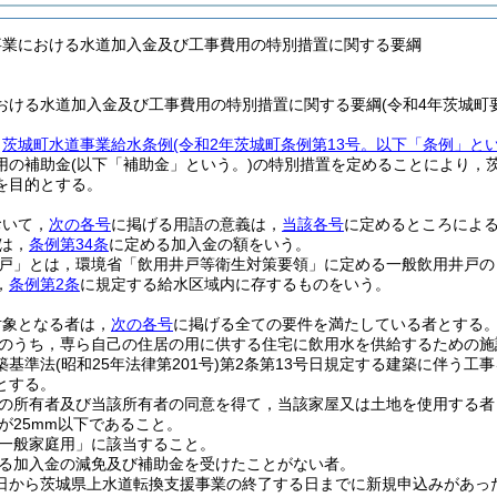
事業における水道加入金及び工事費用の特別措置に関する要綱
おける水道加入金及び工事費用の特別措置に関する要綱(令和4年茨城町要
，
茨城町水道事業給水条例
(令和2年茨城町条例第13号。以下「条例」とい
用の補助金
(以下「補助金」という。)
の特別措置を定めることにより，
を目的とする。
おいて，
次の各号
に掲げる用語の意義は，
当該各号
に定めるところによ
は，
条例第34条
に定める加入金の額をいう。
戸」とは，環境省「飲用井戸等衛生対策要領」に定める一般飲用井戸の
，
条例第2条
に規定する給水区域内に存するものをいう。
対象となる者は，
次の各号
に掲げる全ての要件を満たしている者とする
のうち，専ら自己の住居の用に供する住宅に飲用水を供給するための施
築基準法
(昭和25年法律第201号)
第2条第13号日規定する建築に伴う工事
とする。
の所有者及び当該所有者の同意を得て，当該家屋又は土地を使用する者
が25mm以下であること。
一般家庭用」に該当すること。
る加入金の減免及び補助金を受けたことがない者。
1日から茨城県上水道転換支援事業の終了する日までに新規申込みがあっ