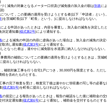
)
基づく減免の対象となるメーター口径及び減免後の加入金の額は
別表
に
請)
免について，この要綱の適用を受けようとする者
(以下「申請者」という。
号
)
を茨城町長
(以下「町長」という。)
に提出しなければならない。
条
による申請があったときは，内容を審査し，加入金の減免を決定した
免決定通知書
(
様式第2号
)
により通知する。
条
による減免の申請の内容に虚偽があった場合は，加入金の減免の決定
定取消し通知書
(
様式第3号
)
により通知する。
消しとなった者は，速やかに減免額を水道課に納入しなければならない
)
工事費用の補助についてこの要綱の適用を受けようとするときは，茨城
に提出しなければならない。
，補助対象工事を行う住宅1戸につき，30,000円を限度とする。
ただし
費税を含めたものとする。
工事の完了検査を受け，検査完了後は速やかに領収書の写し等の必要な
書
(
様式第5号
)
を町長に提出しなければならない。
条
の規定による報告があったときは，報告の確認をした後に補助金の交
交付決定通知書
(
様式第6号
)
により通知し，補助金を交付するものとする