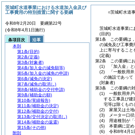
茨城町水道事業における水道加入金及び
工事費用の特別措置に関する要綱
○茨城町水道
令和8年2月20日 要綱第22号
茨城町水道事業に
(令和8年4月1日施行)
(目的)
第1条
この要綱は
条項目次
沿革
の減免及び工事費
本則
上に寄与すること
第1条
(目的)
(定義)
第2条
(定義)
第2条
この要綱に
第3条
(対象者)
(1)
「加入金」と
第4条
(加入金の減免額等)
(2)
「一般飲用井
第5条
(加入金の減免の申請)
の施設であって
第6条
(減免の決定)
(対象者)
第7条
(減免の取消し)
第3条
この要綱の
第8条
(補助金の交付申請)
(1)
一般飲用井戸
第9条
(補助金の額)
する工事及び建
第10条
(実績報告)
宅等は除くもの
第11条
(補助金の決定)
(2)
家屋又は土地
第12条
(補助金の交付)
(3)
メーター口径
第13条
(交付決定の取消し)
(4)
用途種別が「
第14条
(補助金の返還)
(5)
本要綱に定め
第15条
(その他)
(6)
令和8年4月
附則