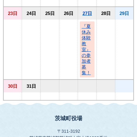
23日
24日
25日
26日
27日
28日
29日
『夏
休み
体験
教
室』
の参
加者
募
集！
30日
31日
茨城町役場
〒311-3192