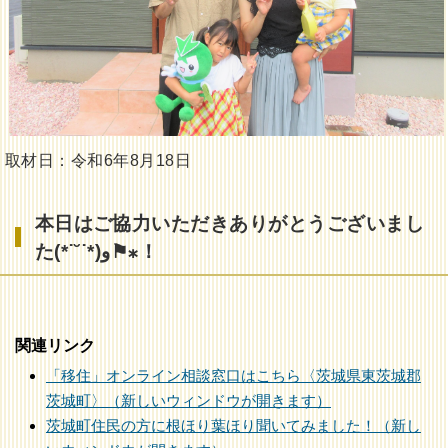
取材日：令和6年8月18日
本日はご協力いただきありがとうございまし
た(*˙˘˙*)و⚑⁎！
関連リンク
「移住」オンライン相談窓口はこちら〈茨城県東茨城郡
茨城町〉（新しいウィンドウが開きます）
茨城町住民の方に根ほり葉ほり聞いてみました！（新し