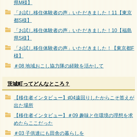
県M様】
「お試し移住体験者の声」いただきました！11【東京
都S様】
「お試し移住体験者の声」いただきました！10【福島
県S様】
「お試し移住体験者の声」いただきました！【東京都F
様】
＃08 地域おこし協力隊の経験を活かして
茨城町ってどんなところ？
【移住者インタビュー】♯04遠回りしたからこそ答えが
出た場所
【移住者インタビュー】＃09 趣味と住環境の理想を求
めたらここだった
＃03 子供達にも田舎の暮らしを