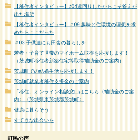
【移住者インタビュー】♯04遠回りしたからこそ答えが
出た場所
【移住者インタビュー】＃09 趣味と住環境の理想を求
めたらここだった
＃03 子供達にも田舎の暮らしを
若者・子育て世帯のマイホーム取得を応援します！
（茨城町移住者新築住宅等取得補助金のご案内）
茨城町での結婚生活を応援します！
茨城町就業者移住支援金のご案内
「移住」オンライン相談窓口はこちら〈補助金のご案
内〉〈茨城県東茨城郡茨城町〉
健康に暮らそう
すてきな出会いを
町民の声