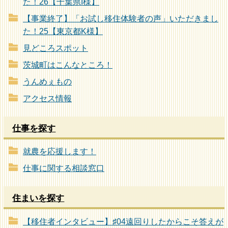
た！26【千葉県I様】
【事業終了】「お試し移住体験者の声」いただきまし
た！25【東京都K様】
見どころスポット
茨城町はこんなところ！
うんめぇもの
アクセス情報
仕事を探す
就農を応援します！
仕事に関する相談窓口
住まいを探す
【移住者インタビュー】♯04遠回りしたからこそ答えが