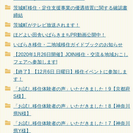
茨城町移住・定住支援事業の優遇措置に関する確認書
締結
茨城町がテレビ放送されます！
ほどよい田舎いばらきまちPR動画公開中！
いばらき移住・二地域移住ガイドブックのお知らせ
【2020年1月26日開催】JOIN移住・交流＆地域おこし
フェアへ参加します!
【終了】【12月6日 日曜日】移住イベントに参加しま
す！
「お試し移住体験者の声」いただきました！9【京都府
S様】
「お試し移住体験者の声」いただきました！8【神奈川
県N様】
「お試し移住体験者の声」いただきました！7【神奈川
県Y様】