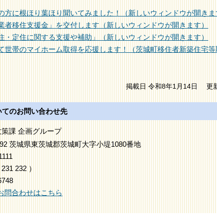
の方に根ほり葉ほり聞いてみました！（新しいウィンドウが開きま
業者移住支援金」を交付します（新しいウィンドウが開きます）
住・定住に関する支援や補助」（新しいウィンドウが開きます）
て世帯のマイホーム取得を応援します！（茨城町移住者新築住宅等
掲載日 令和8年1月14日
更
いてのお問い合わせ先
政策課 企画グループ
3192 茨城県東茨城郡茨城町大字小堤1080番地
1111
231
232
）
6748
お問合わせはこちら