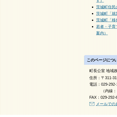
す）
茨城町住民
茨城町「就
茨城町「移
若者・子育
案内）
このページにつ
町長公室 地域
住所：
〒311-
電話：
029-292-
（
内線
：
FAX：
029-292-
メールでの