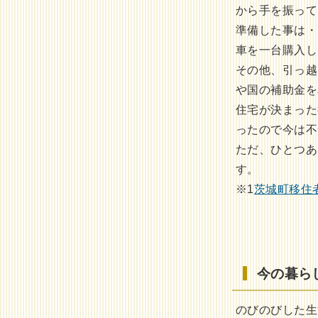
から手を振って
準備した事は・
車を一台購入し
その他、引っ越
や国の補助金を
住宅が決まった
ったので今は不
ただ、ひとつあ
す。
※1
茨城町移住
今の暮ら
のびのびした生