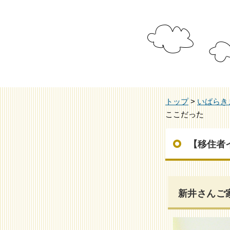
トップ
>
いばらき
ここだった
【移住者
新井さんご