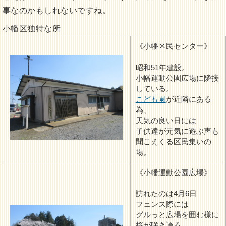
事なのかもしれないですね。
小幡区独特な所
《小幡区民センター》
昭和51年建設。
小幡運動公園広場に隣接
している。
こども園
が近隣にある
為、
天気の良い日には
子供達が元気に遊ぶ声も
聞こえくる区民集いの
場。
《小幡運動公園広場》
訪れたのは4月6日
フェンス際には
グルっと広場を囲む様に
桜が咲き誇る。