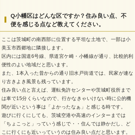
Q小幡区はどんな区ですか？
住み良い点、不
便を感じる点など教えてください。
ここは茨城町の南西部に位置する平坦な土地で、一部は小
美玉市西郷地に隣接します。
区内には国道6号線、県道宮ケ崎・小幡線が通り、比較的利
便性のよい地域だと思います。
また、1本入った昔からの通り旧水戸街道では、民家が連な
り古きよき風景も残っています。
住み良い点と言えば、運転免許センターや茨城町役所まで
は車で15分くらいなので、行かなきゃいけない時に公的機
関が近いという事は「よかったなぁ」と感じる時です。
遊びに行くにしても、茨城空港や高速のインターまでは
「ちょこっと」っていう感じで・・住んでは静かだし、ど
こに行くにも近いっていうのは住み良い点だと思います。