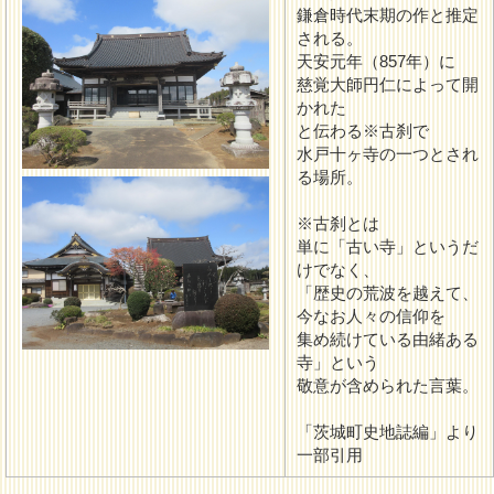
鎌倉時代末期の作と推定
される。
天安元年（857年）に
慈覚大師円仁によって開
かれた
と伝わる※古刹で
水戸十ヶ寺の一つとされ
る場所。
※古刹とは
単に「古い寺」というだ
けでなく、
「歴史の荒波を越えて、
今なお人々の信仰を
集め続けている由緒ある
寺」という
敬意が含められた言葉。
「茨城町史地誌編」より
一部引用