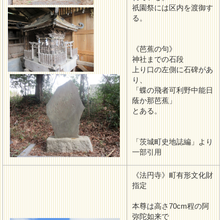
祇園祭には区内を渡御す
る。
《芭蕉の句》
神社までの石段
上り口の左側に石碑があ
り、
「蝶の飛者可利野中能日
蔭か那芭蕉」
とある。
「茨城町史地誌編」より
一部引用
《法円寺》町有形文化財
指定
本尊は高さ70cm程の阿
弥陀如来で