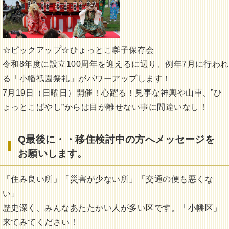
☆ピックアップ☆ひょっとこ囃子保存会
令和8年度に設立100周年を迎えるに辺り、例年7月に行われ
る「小幡祇園祭礼」がパワーアップします！
7月19日（日曜日）開催！心躍る！見事な神輿や山車、”ひ
ょっとこばやし”からは目が離せない事に間違いなし！
Q最後に・・移住検討中の方へメッセージを
お願いします。
「住み良い所」「災害が少ない所」「交通の便も悪くな
い」
歴史深く、みんなあたたかい人が多い区です。「小幡区」
来てみてください！