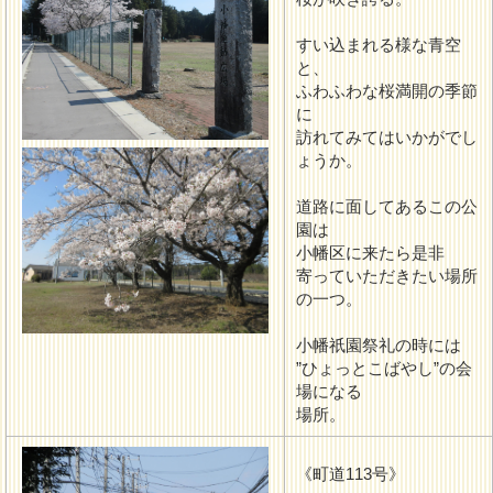
すい込まれる様な青空
と、
ふわふわな桜満開の季節
に
訪れてみてはいかがでし
ょうか。
道路に面してあるこの公
園は
小幡区に来たら是非
寄っていただきたい場所
の一つ。
小幡祇園祭礼の時には
”ひょっとこばやし”の会
場になる
場所。
《町道113号》