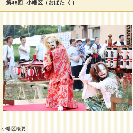
第46回 小幡区（おばた く）
小幡区概要