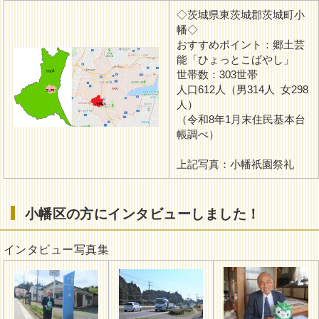
◇茨城県東茨城郡茨城町小
幡◇
おすすめポイント：郷土芸
能「ひょっとこばやし」
世帯数：303世帯
人口612人（男314人 女298
人）
（令和8年1月末住民基本台
帳調べ）
上記写真：小幡祇園祭礼
小幡区の方にインタビューしました！
インタビュー写真集