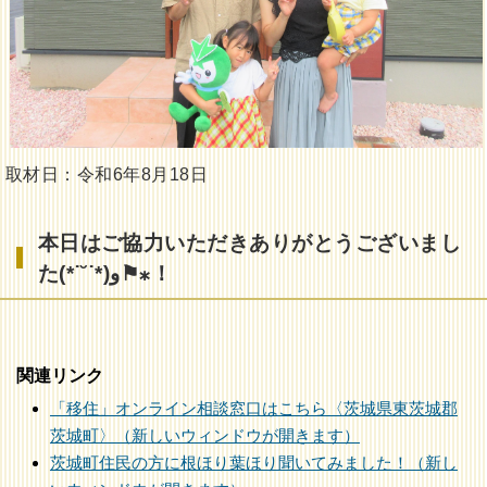
取材日：令和6年8月18日
本日はご協力いただきありがとうございまし
た(*˙˘˙*)و⚑⁎！
関連リンク
「移住」オンライン相談窓口はこちら〈茨城県東茨城郡
茨城町〉（新しいウィンドウが開きます）
茨城町住民の方に根ほり葉ほり聞いてみました！（新し