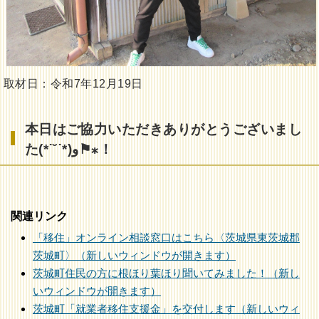
取材日：令和7年12月19日
本日はご協力いただきありがとうございまし
た(*˙˘˙*)و⚑⁎！
関連リンク
「移住」オンライン相談窓口はこちら〈茨城県東茨城郡
茨城町〉（新しいウィンドウが開きます）
茨城町住民の方に根ほり葉ほり聞いてみました！（新し
いウィンドウが開きます）
茨城町「就業者移住支援金」を交付します（新しいウィ