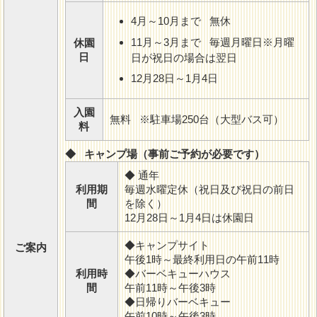
4月～10月まで 無休
11月～3月まで 毎週月曜日※月曜
休園
日
日が祝日の場合は翌日
12月28日～1月4日
入園
無料 ※駐車場250台（大型バス可）
料
◆ キャンプ場（事前ご予約が必要です）
◆ 通年
利用期
毎週水曜定休（祝日及び祝日の前日
間
を除く）
12月28日～1月4日は休園日
◆キャンプサイト
ご案内
午後1時～最終利用日の午前11時
利用時
◆バーベキューハウス
間
午前11時～午後3時
◆日帰りバーベキュー
午前10時～午後3時