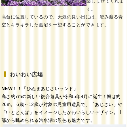
楽しませてくれま
す。
高台に位置しているので、天気の良い日には、澄み渡る青
空とキラキラした涸沼を一望することができます。
わいわい広場
NEW！！
「ひぬまあじさいランド」
高さ約7mの新しい複合遊具が令和5年4月に誕生！
幅は約
26m。 6歳～12歳が対象の児童用遊具で、「あじさい」や
「いととんぼ」をイメージしたかわいらしいデザイン。上
部から眺められる汽水湖の景色も魅力です。