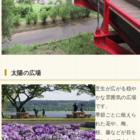
太陽の広場
芝生が広がる穏や
かな雰囲気の広場
です。
季節ごとに植えら
れた花や、梅、
桜、藤などが目を