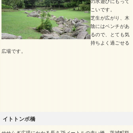
の水遊びにもって
こいです。
芝生が広がり、木
陰にはベンチがあ
るので、とても気
持ちよく過ごせる
広場です。
イトトンボ橋
せせらぎ広場にかかる長さ75メートルの赤い橋、茨城町指