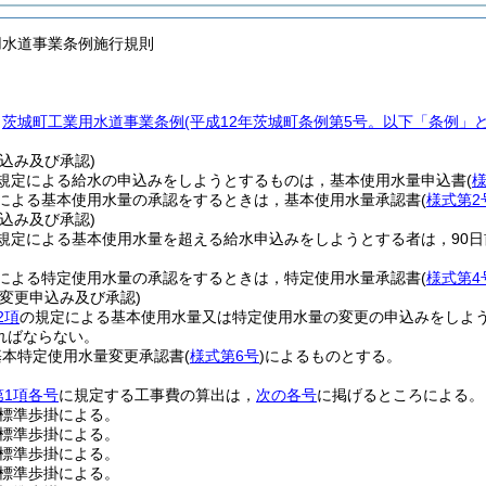
用水道事業条例施行規則
，
茨城町工業用水道事業条例
(平成12年茨城町条例第5号。以下「条例」と
込み及び承認)
規定による給水の申込みをしようとするものは，基本使用水量申込書
(
様
による基本使用水量の承認をするときは，基本使用水量承認書
(
様式第2
込み及び承認)
規定による基本使用水量を超える給水申込みをしようとする者は，90
による特定使用水量の承認をするときは，特定使用水量承認書
(
様式第4
変更申込み及び承認)
2項
の規定による基本使用水量又は特定使用水量の変更の申込みをしよう
ればならない。
基本特定使用水量変更承認書
(
様式第6号
)
によるものとする。
第1項各号
に規定する工事費の算出は，
次の各号
に掲げるところによる。
標準歩掛による。
標準歩掛による。
標準歩掛による。
標準歩掛による。