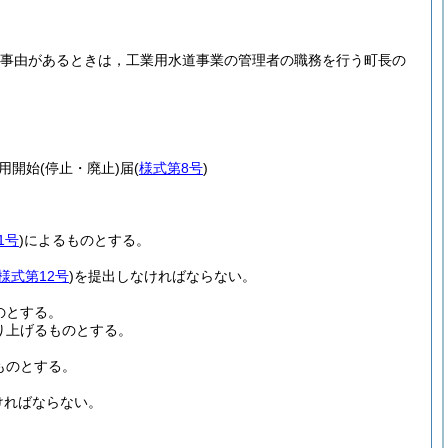
事由があるときは，工業用水道事業の管理者の職務を行う町長の
。
用開始
(停止・廃止)
届
(
様式第8号
)
1号
)
によるものとする。
様式第12号
)
を提出しなければならない。
のとする。
り上げるものとする。
ものとする。
ければならない。