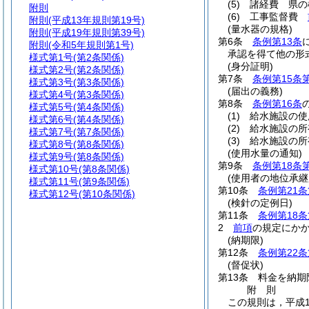
(5)
諸経費 県の
附則
(6)
工事監督費
附則
(平成13年規則第19号)
(量水器の規格)
附則
(平成19年規則第39号)
第6条
条例第13条
附則
(令和5年規則第1号)
承認を得て他の形
様式第1号
(第2条関係)
(身分証明)
様式第2号
(第2条関係)
第7条
条例第15条
様式第3号
(第3条関係)
(届出の義務)
様式第4号
(第3条関係)
第8条
条例第16条
様式第5号
(第4条関係)
(1)
給水施設の使
様式第6号
(第4条関係)
(2)
給水施設の所
様式第7号
(第7条関係)
(3)
給水施設の所
様式第8号
(第8条関係)
(使用水量の通知)
様式第9号
(第8条関係)
第9条
条例第18条
様式第10号
(第8条関係)
(使用者の地位承継
様式第11号
(第9条関係)
第10条
条例第21条
様式第12号
(第10条関係)
(検針の定例日)
第11条
条例第18条
2
前項
の規定にかか
(納期限)
第12条
条例第22条
(督促状)
第13条
料金を納期
附
則
この規則は，平成1