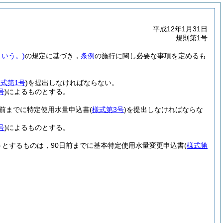
平成12年1月31日
規則第1号
いう。)
の規定に基づき，
条例
の施行に関し必要な事項を定めるも
式第1号
)
を提出しなければならない。
号
)
によるものとする。
日前までに特定使用水量申込書
(
様式第3号
)
を提出しなければならな
号
)
によるものとする。
とするものは，90日前までに基本特定使用水量変更申込書
(
様式第