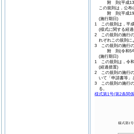
附
則
(平成1
この規則は，公布
附
則
(平成1
(施行期日)
1
この規則は，平成
(様式に関する経過
2
この規則の施行
れぞれこの規則に
3
この規則の施行
附
則
(令和5
(施行期日)
1
この規則は，令和
(経過措置)
2
この規則の施行
いて「申請書等」
3
この規則の施行
る。
様式第1号
(第2条関係