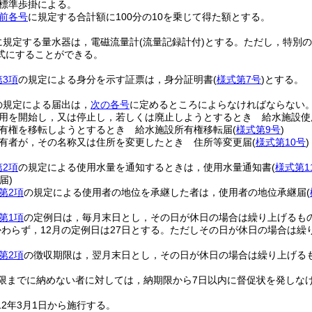
標準歩掛による。
前各号
に規定する合計額に100分の10を乗じて得た額とする。
に規定する量水器は，電磁流量計
(流量記録計付)
とする。
ただし，特別の
式にすることができる。
第3項
の規定による身分を示す証票は，身分証明書
(
様式第7号
)
とする。
の規定による届出は，
次の各号
に定めるところによらなければならない
用を開始し，又は停止し，若しくは廃止しようとするとき 給水施設使
有権を移転しようとするとき 給水施設所有権移転届
(
様式第9号
)
有者が，その名称又は住所を変更したとき 住所等変更届
(
様式第10号
)
第2項
の規定による使用水量を通知するときは，使用水量通知書
(
様式第1
届)
第2項
の規定による使用者の地位を承継した者は，使用者の地位承継届
(
第1項
の定例日は，毎月末日とし，その日が休日の場合は繰り上げるも
わらず，12月の定例日は27日とする。
ただしその日が休日の場合は繰
第2項
の徴収期限は，翌月末日とし，その日が休日の場合は繰り上げる
限までに納めない者に対しては，納期限から7日以内に督促状を発しな
2年3月1日から施行する。