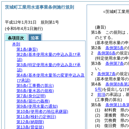
茨城町工業用水道事業条例施行規則
○茨城町工業
平成12年1月31日 規則第1号
(趣旨)
(令和5年4月1日施行)
第1条
この規則は
のとする。
条項目次
沿革
(基本使用水量の申
本則
第2条
条例第5条
の
第1条
(趣旨)
2
条例第6条
の規定
第2条
(基本使用水量の申込み及び承
(特定使用水量の申
認)
第3条
条例第7条
の
第3条
(特定使用水量の申込み及び承
い。
認)
2
条例第7条
の規定
第4条
(基本使用水量等の変更申込み及
(基本使用水量等の
び承認)
第4条
条例第8条第
第5条
(工事費の算出)
5号
)
を提出しなけ
第6条
(量水器の規格)
2
前項
の承認は，
第7条
(身分証明)
(工事費の算出)
第8条
(届出の義務)
第5条
条例第11条
第9条
(使用水量の通知)
(1)
材料費 県の
第10条
(使用者の地位承継届)
(2)
運搬費 県の
第11条
(検針の定例日)
(3)
労務費 県の
第12条
(納期限)
(4)
復旧費 県の
第13条
(督促状)