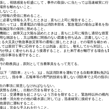
張し，視聴感覚を旺盛にして，事件の取扱いに当たっては迅速確実に行
場所を離れないこと。
しないこと。
び情報の受信に努めること。
に必要な情報を入手したときは，直ちに上司に報告すること。
当たっては，普通電話の場合は消防本部名，緊急電話の場合は署名を告
報施設等の保持に努めること。
機能に，故障又は欠陥を認めたときは，直ちに上司に報告し適切な措置
用な雑談をし，又は職務に関係のない図書を持ち込み，読書しないこと
よる火災及び救急事故災害等の通報に接したときは，その場所を確かめ
しては親切丁寧に応待することは勿論，起立し，敬礼してから対話し，
的が快よく達せられるよう接遇すること。
また来庁者が離庁する場合も
の指示事項を遵守すること。
員)
付の勤務員は，原則として当番隊員をもって充てる。
)
(以下「消防車」という。)
は，当該消防車を運転できる自動車運転免許
ただし，指令車，広報車等の専門的技術を要しない消防車で上司の指示
次の事項に留意しなければならない。
状態を点検し，出動の万全を期すること。
ては，交通事故を起こさないよう万全を期すること。
緊急時以外の構内
水槽・消火栓その他の吸水源に対しては，迅速確実に接続すること。
他適切に運転すること。
後は，完全な手入れを行うこと。