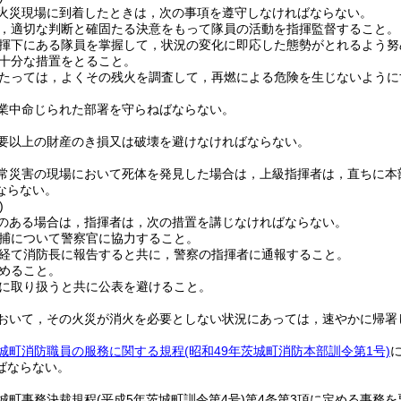
火災現場に到着したときは，次の事項を遵守しなければならない。
，適切な判断と確固たる決意をもって隊員の活動を指揮監督すること。
揮下にある隊員を掌握して，状況の変化に即応した態勢がとれるよう努
十分な措置をとること。
たっては，よくその残火を調査して，再燃による危険を生じないように
業中命じられた部署を守らねばならない。
要以上の財産のき損又は破壊を避けなければならない。
常災害の現場において死体を発見した場合は，上級指揮者は，直ちに本
ならない。
)
のある場合は，指揮者は，次の措置を講じなければならない。
捕について警察官に協力すること。
経て消防長に報告すると共に，警察の指揮者に通報すること。
めること。
に取り扱うと共に公表を避けること。
おいて，その火災が消火を必要としない状況にあっては，速やかに帰署
城町消防職員の服務に関する規程
(昭和49年茨城町消防本部訓令第1号)
ばならない。
城町事務決裁規程
(平成5年茨城町訓令第4号)
第4条第3項に定める事務