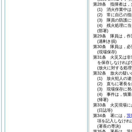
第28条
指揮者は，
(1)
消火作業中は
(2)
常に自己の指
(3)
隊員の防護に
(4)
残火処理に当
(部署)
第29条
隊員は，作
(過剰き損)
第30条
隊員は，必
(現場保存)
第31条
火災又は非
を保存しなければ
(放火に対する処理
第32条
放火の疑い
(1)
放火犯人の逮
(2)
直ちに署長を
(3)
現場保存に努
(4)
事件は，慎重
(帰署)
第33条
火災現場に
(日誌等)
第34条
署には，
茨
項を記入しなけれ
(署長の専決)
第35条
署長は，茨