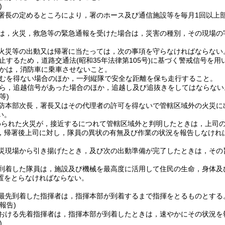
)
署長の定めるところにより，署のホース及び通信施設等を毎月1回以上
は，火災，救急等の緊急通報を受けた場合は，災害の種別，その現場の
火災等の出動又は帰署に当たっては，次の事項を守らなければならない
止するため，道路交通法
(昭和35年法律第105号)
に基づく警戒信号を用
かは，消防車に乗車させないこと。
むを得ない場合のほか，一列縦隊で安全な距離を保ち走行すること。
ら，追越信号があった場合のほか，追越し及び追抜きをしてはならない
等)
防本部次長，署長又はその代理者の許可を得ないで管轄区域外の火災に
い。
められた火災が，接近するにつれて管轄区域外と判明したときは，上司
，帰署後上司に対し，隊員の異状の有無及び作業の状況を報告しなけれ
災現場から引き揚げたとき，及び次の出動準備が完了したときは，その
到着した隊員は，施設及び機械を最高度に活用して住民の生命，身体及
置をとらなければならない。
最先到着した指揮者は，指揮本部が到着するまで指揮をとるものとする
報告)
おける先着指揮者は，指揮本部が到着したときは，速やかにその状況を
)