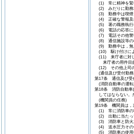
(1)
常に精神を緊
(2)
みだりに勤務
(3)
勤務中は喫煙
(4)
正確な警報及
(5)
署の職務執行
(6)
電話の応答に
(7)
電話その他警
(8)
通信施設等の
(9)
勤務中は，無
(10)
駆け付けに
(11)
来庁者に対
来庁者の用件目
(12)
その他上司
(通信及び受付勤務
第17条
通信及び受
(消防自動車の運転
第18条
消防自動車
してはならない。
(機関員の任務)
第19条
機関員は，
(1)
常に消防車の
(2)
出動に当たっ
(3)
消防車と防火
(4)
送水圧力その
(5)
消防車の使用