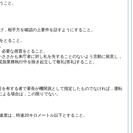
うこと。
げ，相手方を確認の上要件を話すようにすること。
をとること。
。
，必要な措置をとること。
いささかも来庁者に対し礼を失することのないよう言動に留意し，
緊急業務執行中を除き起立して敬礼
(答礼)
すること。
証を有する者で署長が機関員として指定したものでなければ，運転
による場合は，この限りでない。
速度は，時速20キロメートル以下とすること。