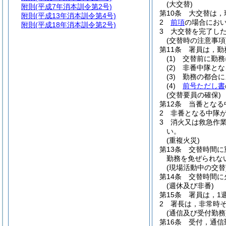
(大交替)
附則
(平成7年消本訓令第2号)
第10条
大交替は，
附則
(平成13年消本訓令第4号)
2
前項
の場合にお
附則
(平成18年消本訓令第2号)
3
大交替を完了し
(交替時の注意事項
第11条
署員は，勤
(1)
交替前に勤務
(2)
非番中隊とな
(3)
勤務の都合に
(4)
前号ただし書
(交替要員の確保)
第12条
当番となる
2
非番となる中隊
3
消火又は救急作
い。
(重複火災)
第13条
交替時間に
勤務を免ぜられな
(現場活動中の交替
第14条
交替時間に
(週休及び非番)
第15条
署員は，1
2
署長は，非常時
(通信及び受付勤務
第16条
受付，通信