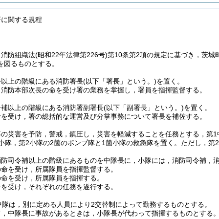
署に関する規程
，消防組織法
(昭和22年法律第226号)
第10条第2項の規定に基づき，茨城
を図るものとする。
令以上の階級にある消防署長
(以下「署長」という。)
を置く。
，消防本部次長の命を受け署の業務を掌握し，署員を指揮監督する。
令補以上の階級にある消防署副署長
(以下「副署長」という。)
を置く。
命を受け，署の総括的な運営及び分掌事務について署長を補佐する。
の災害を予防，警戒，鎮圧し，災害を軽減することを任務とする，第1
小隊，第2小隊の2箇のポンプ隊と1箇小隊の救急隊を置く。
ただし，第
消防司令補以上の階級にあるものを中隊長に，小隊には，消防司令補，
の命を受け，所属隊員を指揮監督する。
の命を受け，所属隊員を指揮する。
命を受け，それぞれの任務を遂行する。
中隊は，別に定める人員により2交替制によって勤務するものとする。
て，中隊長に事故があるときは，小隊長が代わって指揮するものとする