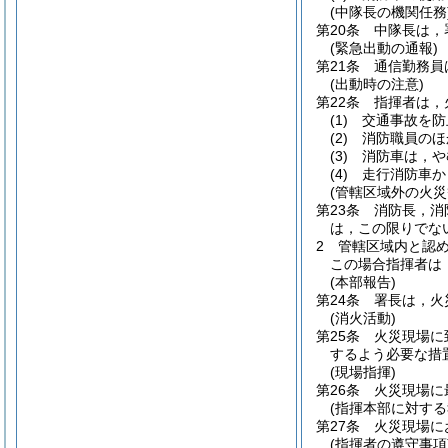
(中隊長の機関任務
第20条
中隊長は，
(緊急出動の通報)
第21条
通信勤務員
(出動時の注意)
第22条
指揮者は，
(1)
交通事故を防
(2)
消防職員のほ
(3)
消防車は，や
(4)
走行消防車か
(管轄区域外の火災
第23条
消防長，消
は，この限りでな
2
管轄区域内と認
この場合指揮者は
(本部報告)
第24条
署長は，火
(消火活動)
第25条
火災現場に
するよう必要な措
(現場指揮)
第26条
火災現場に
(指揮本部に対する
第27条
火災現場に
(指揮者の遵守事項