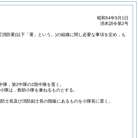
昭和54年9月1日
消本訓令第2号
町消防署
(以下「署」という。)
の組織に関し必要な事項を定め，も
中隊，第2中隊の2箇中隊を置く。
2小隊は，救助小隊を兼ねるものとする。
消防士長及び消防副士長の階級にあるものを小隊長に置く。
。