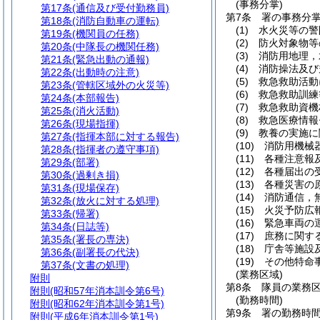
(事務分掌)
第17条
(通信及び受付勤務員)
第7条
署の事務分
第18条
(消防自動車の運転)
(1)
水火災等の警
第19条
(機関員の任務)
(2)
防火対象物等
第20条
(中隊長の機関任務)
(3)
消防用地理，
第21条
(緊急出動の通報)
(4)
消防操法及び
第22条
(出動時の注意)
(5)
救急救助活動
第23条
(管轄区域外の火災等)
(6)
救急救助訓練
第24条
(本部報告)
(7)
救急救助資機
第25条
(消火活動)
(8)
救急医療情報
第26条
(現場指揮)
(9)
教養の実施に
第27条
(指揮本部に対する報告)
(10)
消防用機械
第28条
(指揮者の遵守事項)
(11)
各種注意報
第29条
(部署)
(12)
各種届出の
第30条
(過剰き損)
(13)
各種災害の
第31条
(現場保存)
(14)
消防通信，
第32条
(放火に対する処理)
(15)
火災予防広
第33条
(帰署)
(16)
緊急車両の
第34条
(日誌等)
(17)
庶務に関す
第35条
(署長の専決)
(18)
庁舎等施設
第36条
(副署長の代決)
(19)
その他特命
第37条
(文書の処理)
(業務区域)
附則
第8条
隊員の業務
附則
(昭和57年消本訓令第6号)
(勤務時間)
附則
(昭和62年消本訓令第1号)
第9条
署の勤務時間
附則
(平成6年消本訓令第1号)