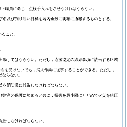
部下職員に命じ，点検手入れをさせなければならない。
字名及び判り易い目標を署内全般に明確に通報するものとする。
。
いること。
。
出動してはならない。
ただし，応援協定の締結事項に該当する区域
の命を受けないでも，消火作業に従事することができる。
ただし，
ばならない。
旨を消防長に報告しなければならない。
び財産の保護に努めると共に，損害を最小限にとどめて火災を鎮圧
。
報告しなければならない。