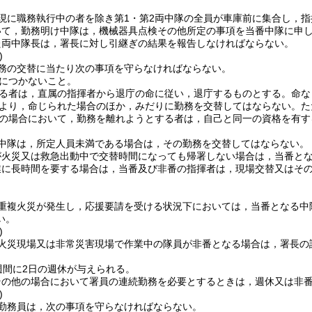
現に職務執行中の者を除き第1・第2両中隊の全員が車庫前に集合し，
いて，勤務明け中隊は，機械器具点検その他所定の事項を当番中隊に申
た両中隊長は，署長に対し引継ぎの結果を報告しなければならない。
)
務の交替に当たり次の事項を守らなければならない。
につかないこと。
る者は，直属の指揮者から退庁の命に従い，退庁するものとする。
命な
より，命じられた場合のほか，みだりに勤務を交替してはならない。
た
の場合において，勤務を離れようとする者は，自己と同一の資格を有す
中隊は，所定人員未満である場合は，その勤務を交替してはならない。
が火災又は救急出動中で交替時間になっても帰署しない場合は，当番と
業に長時間を要する場合は，当番及び非番の指揮者は，現場交替又はそ
重複火災が発生し，応援要請を受ける状況下においては，当番となる中
い。
)
火災現場又は非常災害現場で作業中の隊員が非番となる場合は，署長の
週間に2日の週休が与えられる。
その他の場合において署員の連続勤務を必要とするときは，週休又は非
)
勤務員は，次の事項を守らなければならない。