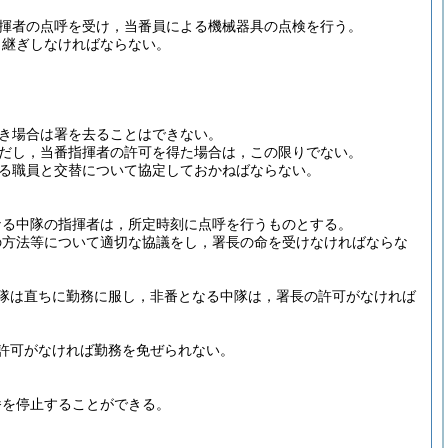
指揮者の点呼を受け，当番員による機械器具の点検を行う。
し継ぎしなければならない。
き場合は署を去ることはできない。
だし，当番指揮者の許可を得た場合は，この限りでない。
る職員と交替について協定しておかねばならない。
なる中隊の指揮者は，所定時刻に点呼を行うものとする。
の方法等について適切な協議をし，署長の命を受けなければならな
隊は直ちに勤務に服し，非番となる中隊は，署長の許可がなければ
許可がなければ勤務を免ぜられない。
番を停止することができる。