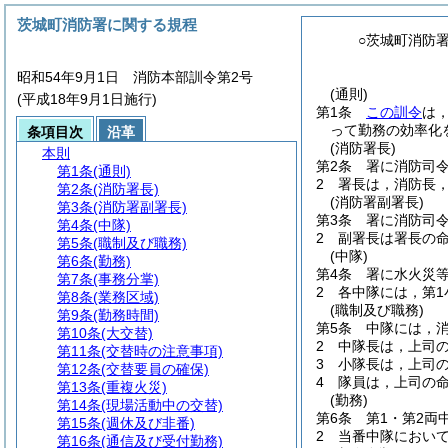
茨城町消防署に関する規程
○茨城町消防
昭和54年9月1日 消防本部訓令第2号
(通則)
(平成18年9月1日施行)
第1条
この訓令
は
って勤務の効率化
条項目次
沿革
(消防署長)
本則
第2条
署に消防司
第1条
(通則)
2
署長は，消防長
第2条
(消防署長)
(消防署副署長)
第3条
(消防署副署長)
第3条
署に消防司
第4条
(中隊)
2
副署長は署長の
第5条
(職制及び職務)
(中隊)
第6条
(勤務)
第4条
署に水火災等
第7条
(事務分掌)
2
各中隊には，第1
第8条
(業務区域)
(職制及び職務)
第9条
(勤務時間)
第5条
中隊には，
第10条
(大交替)
2
中隊長は，上司
第11条
(交替時の注意事項)
3
小隊長は，上司
第12条
(交替要員の確保)
4
隊員は，上司の
第13条
(重複火災)
(勤務)
第14条
(現場活動中の交替)
第6条
第1・第2両
第15条
(週休及び非番)
2
当番中隊におい
第16条
(通信及び受付勤務)