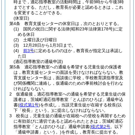
時まで，適応指導教室の活動時間は，午前9時から午後3時
までとする。
ただし，教育長が必要と認めるときは，これ
を変更することができる。
(休室日)
第4条
教育支援センターの休室日は，次のとおりとする。
(1)
国民の祝日に関する法律
(昭和23年法律第178号)
に定
める休日
(2)
土曜日及び日曜日
(3)
12月28日から1月3日まで。
(4)
前3号
に定めるもののほか，教育長が指定又は承認し
た日
(適応指導教室の通級申請)
第5条
適応指導教室への通級を希望する児童生徒の保護者
は，教育支援センターの面談を受けなければならない。
教
育支援センター長は，面談後に学校，学校教育課指導室及
び関係機関に連絡し，仮通級のための事前検討会を行わな
ければならない。
2
仮通級後，適応指導教室への通級を希望する児童生徒の保
護者は，茨城町適応指導教室「とんぼのひろば」通級申込
書
(
様式第1号
)
を作成し，当該児童生徒が在籍する校長
(以
下「校長」という。)
に提出しなければならない。
3
校長は，児童生徒の通級が在籍校への登校を再開するため
に有効並びに適切であると認められたときは，茨城町適応
指導教室「とんぼのひろば」通級申請書
(
様式第2号
。以下
「通級申請書」という。)
を作成し，教育長に提出する。