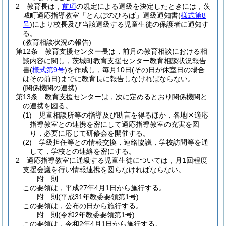
2
教育長は，
前項
の規定による退級を決定したときには，茨
城町適応指導教室「とんぼのひろば」退級通知書
(
様式第8
号
)
により校長及び当該退級する児童生徒の保護者に通知す
る。
(教育相談状況の報告)
第12条
教育支援センター長は，前月の教育相談における相
談内容に関し，茨城町教育支援センター教育相談状況報告
書
(
様式第9号
)
を作成し，毎月10日
(その日が休室日の場合
はその前日)
までに教育長に報告しなければならない。
(関係機関の連携)
第13条
教育支援センターは，次に定めるとおり関係機関と
の連携を図る。
(1)
児童相談所等の指導及び助言を得るほか，各地区適応
指導教室との連携を密にして適応指導教室の充実を図
り，必要に応じて研修会を開催する。
(2)
学級担任等との情報交換，連絡協議，学校訪問等を通
して，学校との連絡を密にする。
2
適応指導教室に通級する児童生徒については，月1回程度
支援会議を行い情報連携を図らなければならない。
附
則
この要領は，平成27年4月1日から施行する。
附
則
(平成31年
教委要領第1号)
この要領は，公布の日から施行する。
附
則
(令和2年
教委要領第1号)
この要領は，令和2年4月1日から施行する。