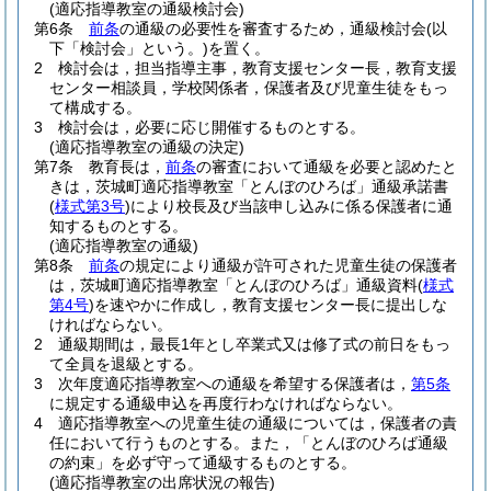
(適応指導教室の通級検討会)
第6条
前条
の通級の必要性を審査するため，通級検討会
(以
下「検討会」という。)
を置く。
2
検討会は，担当指導主事，教育支援センター長，教育支援
センター相談員，学校関係者，保護者及び児童生徒をもっ
て構成する。
3
検討会は，必要に応じ開催するものとする。
(適応指導教室の通級の決定)
第7条
教育長は，
前条
の審査において通級を必要と認めたと
きは，茨城町適応指導教室「とんぼのひろば」通級承諾書
(
様式第3号
)
により校長及び当該申し込みに係る保護者に通
知するものとする。
(適応指導教室の通級)
第8条
前条
の規定により通級が許可された児童生徒の保護者
は，茨城町適応指導教室「とんぼのひろば」通級資料
(
様式
第4号
)
を速やかに作成し，教育支援センター長に提出しな
ければならない。
2
通級期間は，最長1年とし卒業式又は修了式の前日をもっ
て全員を退級とする。
3
次年度適応指導教室への通級を希望する保護者は，
第5条
に規定する通級申込を再度行わなければならない。
4
適応指導教室への児童生徒の通級については，保護者の責
任において行うものとする。
また，「とんぼのひろば通級
の約束」を必ず守って通級するものとする。
(適応指導教室の出席状況の報告)