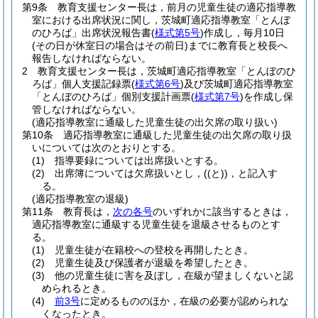
第9条
教育支援センター長は，前月の児童生徒の適応指導教
室における出席状況に関し，茨城町適応指導教室「とんぼ
のひろば」出席状況報告書
(
様式第5号
)
作成し，毎月10日
(その日が休室日の場合はその前日)
までに教育長と校長へ
報告しなければならない。
2
教育支援センター長は，茨城町適応指導教室「とんぼのひ
ろば」個人支援記録票
(
様式第6号
)
及び茨城町適応指導教室
「とんぼのひろば」個別支援計画票
(
様式第7号
)
を作成し保
管しなければならない。
(適応指導教室に通級した児童生徒の出欠席の取り扱い)
第10条
適応指導教室に通級した児童生徒の出欠席の取り扱
いについては次のとおりとする。
(1)
指導要録については出席扱いとする。
(2)
出席簿については欠席扱いとし，
(
(と)
)
，と記入す
る。
(適応指導教室の退級)
第11条
教育長は，
次の各号
のいずれかに該当するときは，
適応指導教室に通級する児童生徒を退級させるものとす
る。
(1)
児童生徒が在籍校への登校を再開したとき。
(2)
児童生徒及び保護者が退級を希望したとき。
(3)
他の児童生徒に害を及ぼし，在級が望ましくないと認
められるとき。
(4)
前3号
に定めるもののほか，在級の必要が認められな
くなったとき。