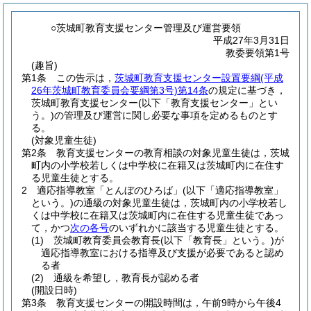
○茨城町教育支援センター管理及び運営要領
平成27年3月31日
教委要領第1号
(趣旨)
第1条
この告示は，
茨城町教育支援センター設置要綱
(平成
26年茨城町教育委員会要綱第3号)
第14条
の規定に基づき，
茨城町教育支援センター
(以下「教育支援センター」とい
う。)
の管理及び運営に関し必要な事項を定めるものとす
る。
(対象児童生徒)
第2条
教育支援センターの教育相談の対象児童生徒は，茨城
町内の小学校若しくは中学校に在籍又は茨城町内に在住す
る児童生徒とする。
2
適応指導教室「とんぼのひろば」
(以下「適応指導教室」
という。)
の通級の対象児童生徒は，茨城町内の小学校若し
くは中学校に在籍又は茨城町内に在住する児童生徒であっ
て，かつ
次の各号
のいずれかに該当する児童生徒とする。
(1)
茨城町教育委員会教育長
(以下「教育長」という。)
が
適応指導教室における指導及び支援が必要であると認め
る者
(2)
通級を希望し，教育長が認める者
(開設日時)
第3条
教育支援センターの開設時間は，午前9時から午後4