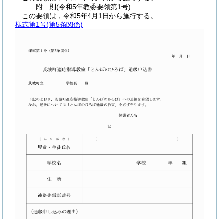
附
則
(令和5年
教委要領第1号)
この要領は，令和5年4月1日から施行する。
様式第1号
(第5条関係)