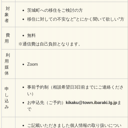
対
茨城町への移住をご検討の方
象
移住に対しての不安など”とにかく聞いて欲しい”方
者
費
無料
用
※通信費は自己負担となります。
利
用
Zoom
媒
体
事前予約制（相談希望日3日前までにご連絡くださ
申
い）
し
込
お申込先（ご予約）
kikaku@town.ibaraki.lg.jp
ま
み
で
ご記載いただきました個人情報の取り扱いについ