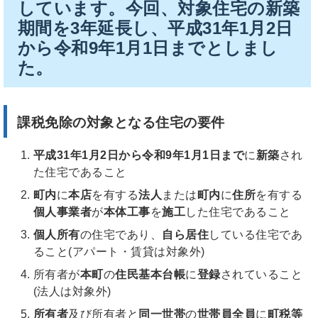
しています。今回、対象住宅の新築
期間を3年延長し、平成31年1月2日
から令和9年1月1日までとしまし
た。
課税免除の対象となる住宅の要件
平成31年1月2日から令和9年1月1日まで
に
新築
され
た住宅であること
町内
に
本店
を有する
法人
または
町内
に
住所
を有する
個人事業者
が
本体工事
を
施工
した住宅であること
個人所有
の住宅であり、
自ら居住
している住宅であ
ること(アパート・賃貸は対象外)
所有者が
本町
の
住民基本台帳
に
登録
されていること
(法人は対象外)
所有者
及び所有者と
同一世帯
の
世帯員全員
に
町税等