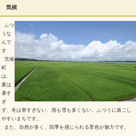
気候
ふつ
うな
んで
す
茨城
町
は、
夏は
暑す
ぎ
ず、冬は寒すぎない、雨も雪も多くない。ふつうに過ごし
やすいまちです。
また、自然が多く、四季を感じられる景色が魅力です。