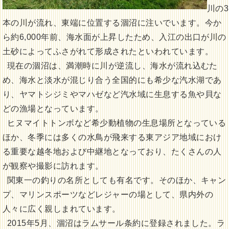
川の3
本の川が流れ、東端に位置する涸沼に注いでいます。今か
ら約6,000年前、海水面が上昇したため、入江の出口が川の
土砂によってふさがれて形成されたといわれています。
現在の涸沼は、満潮時に川が逆流し、海水が流れ込むた
め、海水と淡水が混じり合う全国的にも希少な汽水湖であ
り、ヤマトシジミやマハゼなど汽水域に生息する魚や貝な
どの漁場となっています。
ヒヌマイトトンボなど希少動植物の生息場所となっている
ほか、冬季には多くの水鳥が飛来する東アジア地域におけ
る重要な越冬地および中継地となっており、たくさんの人
が観察や撮影に訪れます。
関東一の釣りの名所としても有名です。そのほか、キャン
プ、マリンスポーツなどレジャーの場として、県内外の
人々に広く親しまれています。
2015年5月、涸沼はラムサール条約に登録されました。ラ