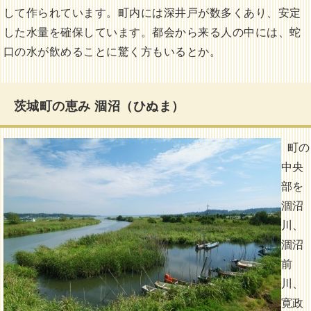
して作られています。町内には深井戸が数多くあり、安定
した水量を確保しています。都会から来る人の中には、蛇
口の水が飲めることに驚く方もいるとか。
茨城町の恵み 涸沼（ひぬま）
町の
中央
部を
涸沼
川、
涸沼
前
川、
寛政