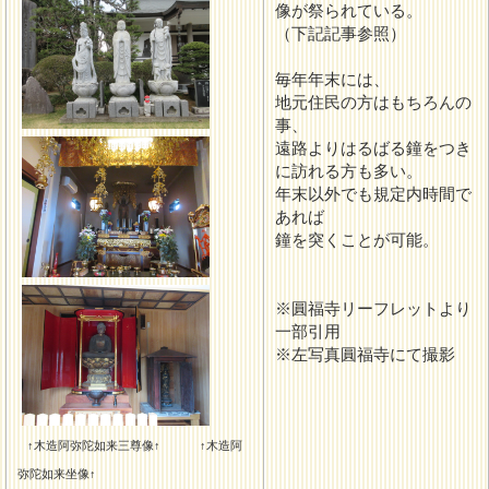
像が祭られている。
（下記記事参照）
毎年年末には、
地元住民の方はもちろんの
事、
遠路よりはるばる鐘をつき
に訪れる方も多い。
年末以外でも規定内時間で
あれば
鐘を突くことが可能。
※圓福寺リーフレットより
一部引用
※左写真圓福寺にて撮影
↑木造阿弥陀如来三尊像↑
↑木造阿
弥陀如来坐像↑