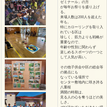
ゼミナール」の方
が毎年お祭りを盛り上げ
る。
来場人数は200人を超えた
年も。
特にカローリングを取り入
れている区は
珍しく、筋力よりも戦略が
重要なので、
年齢や性別に関わらず
楽しめるスポーツの一つと
して人気が高い。
その他子供会や区の総会等
の拠点にも
なっている場所で
センター敷地内に咲き誇る
八重桜
満開の時期は、
見る人の心を奪うほどの美
しさ。