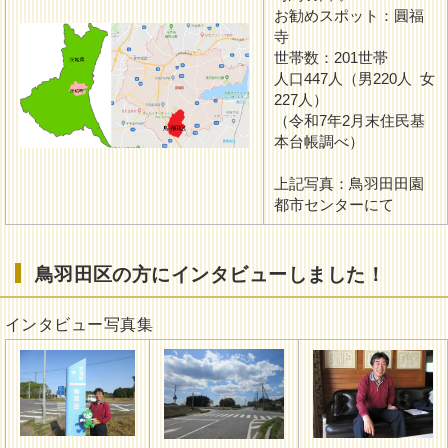
お勧めスポット：圓福
寺
世帯数：201世帯
人口447人（男220人 女
227人）
（令和7年2月末住民基
本台帳調べ）
上記写真：鳥羽田田園
都市センターにて
鳥羽田区の方にインタビューしました！
インタビュー写真集