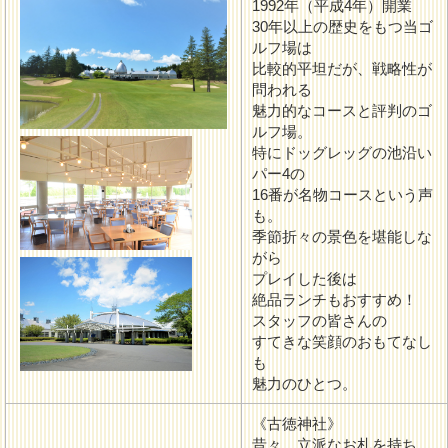
1992年（平成4年）開業
30年以上の歴史をもつ当ゴ
ルフ場は
比較的平坦だが、戦略性が
問われる
魅力的なコースと評判のゴ
ルフ場。
特にドッグレッグの池沿い
パー4の
16番が名物コースという声
も。
季節折々の景色を堪能しな
がら
プレイした後は
絶品ランチもおすすめ！
スタッフの皆さんの
すてきな笑顔のおもてなし
も
魅力のひとつ。
《古徳神社》
昔々…立派なお札を持ち、