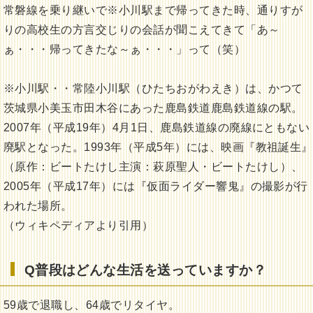
常磐線を乗り継いで※小川駅まで帰ってきた時、通りすが
りの高校生の方言交じりの会話が聞こえてきて「あ～
ぁ・・・帰ってきたな～ぁ・・・」って（笑）
※小川駅・・常陸小川駅（ひたちおがわえき）は、かつて
茨城県小美玉市田木谷にあった鹿島鉄道鹿島鉄道線の駅。
2007年（平成19年）4月1日、鹿島鉄道線の廃線にともない
廃駅となった。1993年（平成5年）には、映画『教祖誕生』
（原作：ビートたけし主演：萩原聖人・ビートたけし）、
2005年（平成17年）には『仮面ライダー響鬼』の撮影が行
われた場所。
（ウィキペディアより引用）
Q普段はどんな生活を送っていますか？
59歳で退職し、64歳でリタイヤ。