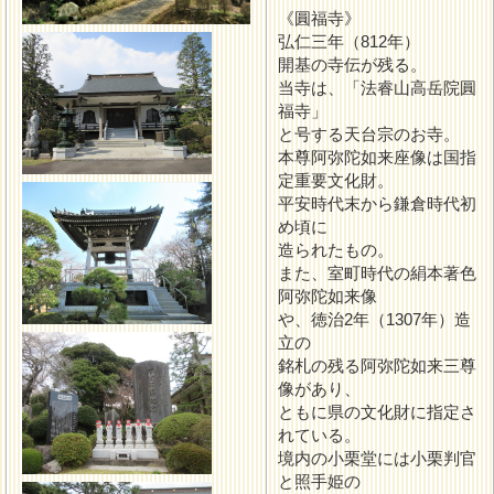
《圓福寺》
弘仁三年（812年）
開基の寺伝が残る。
当寺は、「法睿山高岳院圓
福寺」
と号する天台宗のお寺。
本尊阿弥陀如来座像は国指
定重要文化財。
平安時代末から鎌倉時代初
め頃に
造られたもの。
また、室町時代の絹本著色
阿弥陀如来像
や、徳治2年（1307年）造
立の
銘札の残る阿弥陀如来三尊
像があり、
ともに県の文化財に指定さ
れている。
境内の小栗堂には小栗判官
と照手姫の