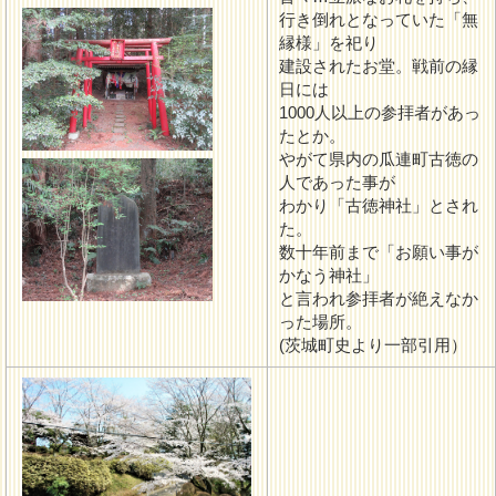
行き倒れとなっていた「無
縁様」を祀り
建設されたお堂。戦前の縁
日には
1000人以上の参拝者があっ
たとか。
やがて県内の瓜連町古徳の
人であった事が
わかり「古徳神社」とされ
た。
数十年前まで「お願い事が
かなう神社」
と言われ参拝者が絶えなか
った場所。
(茨城町史より一部引用）