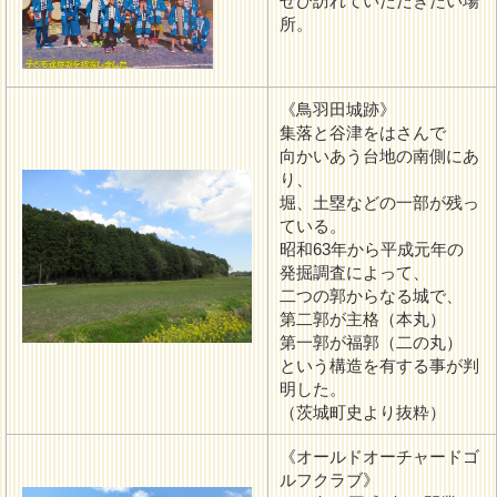
ぜひ訪れていただきたい場
所。
《鳥羽田城跡》
集落と谷津をはさんで
向かいあう台地の南側にあ
り、
堀、土塁などの一部が残っ
ている。
昭和63年から平成元年の
発掘調査によって、
二つの郭からなる城で、
第二郭が主格（本丸）
第一郭が福郭（二の丸）
という構造を有する事が判
明した。
（茨城町史より抜粋）
《オールドオーチャードゴ
ルフクラブ》