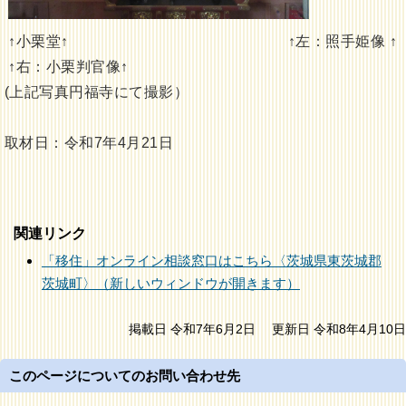
↑小栗堂↑ ↑左：照手姫像 ↑
↑右：小栗判官像↑
(上記写真円福寺にて撮影）
取材日：令和7年4月21日
関連リンク
「移住」オンライン相談窓口はこちら〈茨城県東茨城郡
茨城町〉（新しいウィンドウが開きます）
掲載日 令和7年6月2日
更新日 令和8年4月10日
このページについてのお問い合わせ先