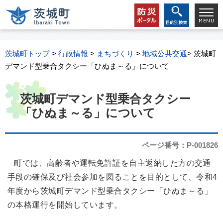
茨城町トップ
>
行政情報
>
まちづくり
>
地域公共交通
> 茨城町
デマンド型乗合タクシー「ひぬま～る」について
茨城町デマンド型乗合タクシー
「ひぬま～る」について
ページ番号：P-001826
町では、高齢者や運転免許証を自主返納した方の交通
手段の確保及び社会参加を図ることを目的として、令和4
年度から茨城町デマンド型乗合タクシー「ひぬま～る」
の本格運行を開始しています。