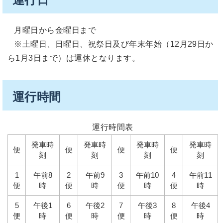
月曜日から金曜日まで
※土曜日、日曜日、祝祭日及び年末年始（12月29日か
ら1月3日まで）は運休となります。
運行時間
運行時間表
発車時
発車時
発車時
発車時
便
便
便
便
刻
刻
刻
刻
1
午前8
2
午前9
3
午前10
4
午前11
便
時
便
時
便
時
便
時
5
午後1
6
午後2
7
午後3
8
午後4
便
時
便
時
便
時
便
時