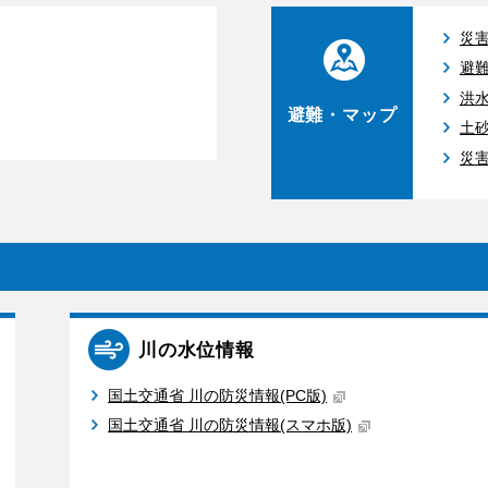
災
避
洪
避難・マップ
土
災
川の水位情報
国土交通省 川の防災情報(PC版)
国土交通省 川の防災情報(スマホ版)