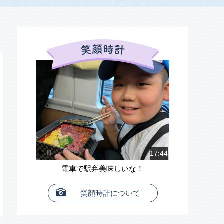
笑顔時計(みんなの
17:44
大食いファイター！
笑顔時計について