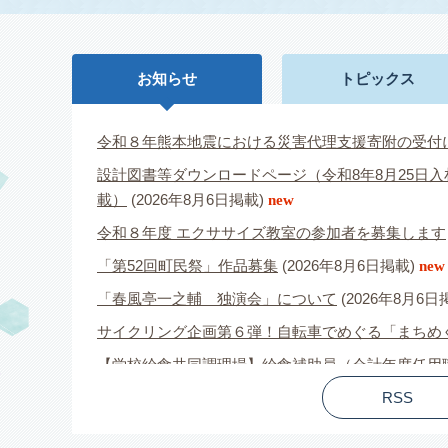
お知らせ
トピックス
令和８年熊本地震における災害代理支援寄附の受付
設計図書等ダウンロードページ（令和8年8月25日入
載）
(2026年8月6日掲載)
new
令和８年度 エクササイズ教室の参加者を募集します
「第52回町民祭」作品募集
(2026年8月6日掲載)
new
「春風亭一之輔 独演会」について
(2026年8月6日
サイクリング企画第６弾！自転車でめぐる「まちめ
【学校給食共同調理場】給食補助員（会計年度任用
【申請期間延長】茨城町中小企業等エネルギー価格
RSS
不妊治療・妊活に関するセミナーのお知らせ
(202