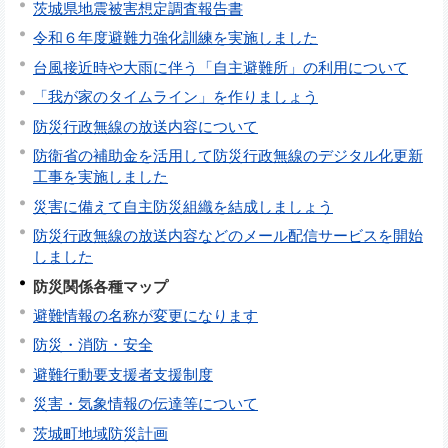
茨城県地震被害想定調査報告書
令和６年度避難力強化訓練を実施しました
台風接近時や大雨に伴う「自主避難所」の利用について
「我が家のタイムライン」を作りましょう
防災行政無線の放送内容について
防衛省の補助金を活用して防災行政無線のデジタル化更新
工事を実施しました
災害に備えて自主防災組織を結成しましょう
防災行政無線の放送内容などのメール配信サービスを開始
しました
防災関係各種マップ
避難情報の名称が変更になります
防災・消防・安全
避難行動要支援者支援制度
災害・気象情報の伝達等について
茨城町地域防災計画