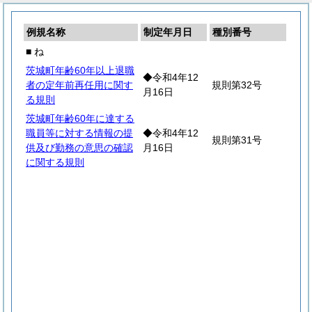
例規名称
制定年月日
種別番号
■ ね
茨城町年齢60年以上退職
◆令和4年12
者の定年前再任用に関す
規則第32号
月16日
る規則
茨城町年齢60年に達する
職員等に対する情報の提
◆令和4年12
規則第31号
供及び勤務の意思の確認
月16日
に関する規則