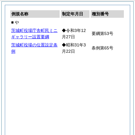
例規名称
制定年月日
種別番号
■ や
茨城町役場庁舎町民ミニ
◆令和3年12
要綱第53号
ギャラリー設置要綱
月27日
茨城町役場の位置設定条
◆昭和31年3
条例第65号
例
月22日