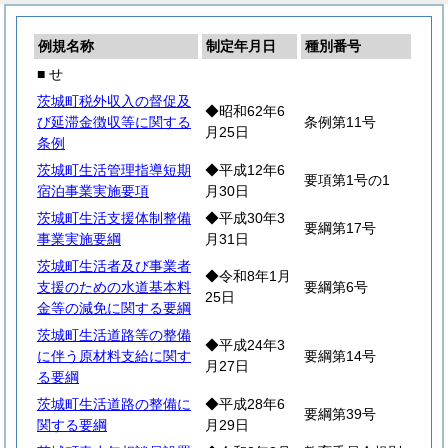
例規名称
制定年月日
種別番号
■ せ
茨城町税外収入の督促及
◆昭和62年6
び延滞金徴収等に関する
条例第11号
月25日
条例
茨城町生活管理指導短期
◆平成12年6
要項第1号の1
宿泊事業実施要項
月30日
茨城町生活支援体制整備
◆平成30年3
要綱第17号
事業実施要綱
月31日
茨城町生活者及び事業者
◆令和8年1月
支援のための水道基本料
要綱第6号
25日
金等の減免に関する要綱
茨城町生活道路等の整備
◆平成24年3
に伴う原材料支給に関す
要綱第14号
月27日
る要綱
茨城町生活道路の整備に
◆平成28年6
要綱第39号
関する要綱
月29日