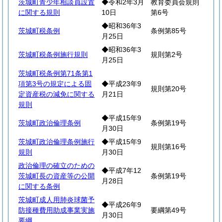
茨城町青少年相談員設置
◆令和2年3月
教育委員会規則
に関する規則
10日
第6号
◆昭和36年3
茨城町税条例
条例第85号
月25日
◆昭和36年3
茨城町税条例施行規則
規則第2号
月25日
茨城町税条例第71条第1
項第3号の規定による固
◆平成23年9
規則第20号
定資産税の減免に関する
月21日
規則
◆平成15年9
茨城町政治倫理条例
条例第19号
月30日
茨城町政治倫理条例施行
◆平成15年9
規則第16号
規則
月30日
政治倫理の確立のための
◆平成7年12
茨城町長の資産等の公開
条例第19号
月28日
に関する条例
茨城町成人用肺炎球菌予
◆平成26年9
防接種費用助成事業実施
要綱第49号
月30日
要綱