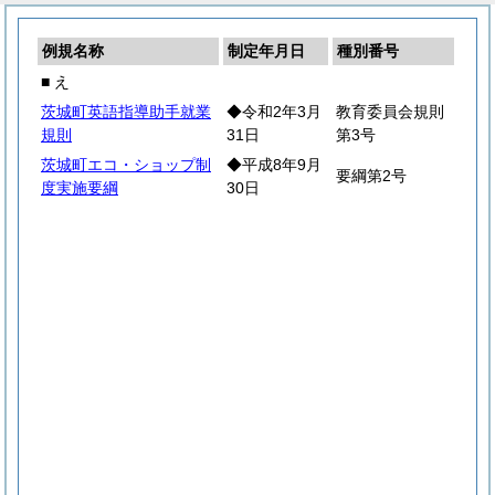
例規名称
制定年月日
種別番号
■ え
茨城町英語指導助手就業
◆令和2年3月
教育委員会規則
規則
31日
第3号
茨城町エコ・ショップ制
◆平成8年9月
要綱第2号
度実施要綱
30日