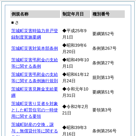
例規名称
制定年月日
種別番号
■ さ
茨城町災害時協力井戸登
◆平成25年9
要綱第52号
録制度実施要綱
月1日
◆昭和39年6
茨城町災害対策本部条例
条例第267号
月20日
茨城町災害弔慰金の支給
◆昭和49年10
条例第27号
等に関する条例
月1日
茨城町災害弔慰金の支給
◆昭和61年12
規則第13号
等に関する条例施行規則
月24日
茨城町災害見舞金支給要
◆令和元年10
要綱第51号
綱
月31日
茨城町災害り災者を対象
◆令和2年2月
とした町営住宅の一時使
要領第3号
21日
用に関する要領
茨城町財産の交換，譲
◆昭和39年3
与，無償貸付等に関する
条例第256号
月16日