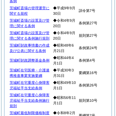
条例
茨城町斎場の管理運営に
◆平成9年9月
訓令第7号
関する規程
30日
茨城町斎場の設置及び管
◆令和4年9月
条例第27号
理に関する条例
20日
茨城町斎場の設置及び管
◆令和4年9月
規則第27号
理に関する条例施行規則
20日
茨城町財政事情書の作成
◆昭和48年6
条例第24号
及び公表に関する条例
月21日
◆昭和44年4
茨城町財政調整基金条例
条例第4号
月1日
茨城町在宅医療・介護連
◆平成30年3
要綱第16号
携推進事業実施要綱
月31日
茨城町在宅重度心身障害
◆昭和49年10
条例第26号
児福祉手当支給条例
月1日
茨城町在宅重度心身障害
◆昭和56年11
児福祉手当支給条例施行
規則第10号
月1日
規則
茨城町最低制限価格制度
◆令和8年2月
要綱第7号