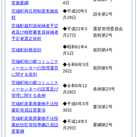
実施要綱
4日
茨城町再任用制度実施規
◆平成20年2
訓令第1号
程
月28日
茨城町裁判員候補者予定
◆平成21年3
選挙管理委員会
者及び検察審査員候補者
月27日
規程第2号
予定者選定規程
◆昭和61年4
茨城町財務規則
規則第4号
月1日
茨城町桜の郷コミュニテ
◆令和6年3月
ィーセンターの管理運営
規則第5号
26日
に関する規則
茨城町桜の郷コミュニテ
◆令和5年12
ィーセンターの設置及び
条例第23号
月28日
管理に関する条例
茨城町産業廃棄物不法投
◆平成5年3月
要項第1号
棄監視員設置要項
30日
茨城町産業廃棄物不法投
◆平成14年3
棄総括監視指導嘱託員設
要綱第2号
月29日
置要綱