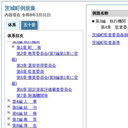
茨城町例規集
例規名称
内容現在 令和8年3月31日
■ 第3編 執行機関
前
文
体系
五十音
第4章 監査委
第1編
総
規
茨城町監査委員条例
第2編
議
会
体系目次
第3編 執行機関
茨城町監査基準
第1章
町
長
第2章 教育委員会(第7編第1章に登
載)
第3章 選挙管理委員会
第4章 監査委員
第5章 農業委員会(第9編第1章に登
載)
第6章 固定資産評価審査委員会
第7章 附属機関等
第4編
人
事
第5編
給
与
第6編
財
務
第7編
教
育
第8編
厚
生