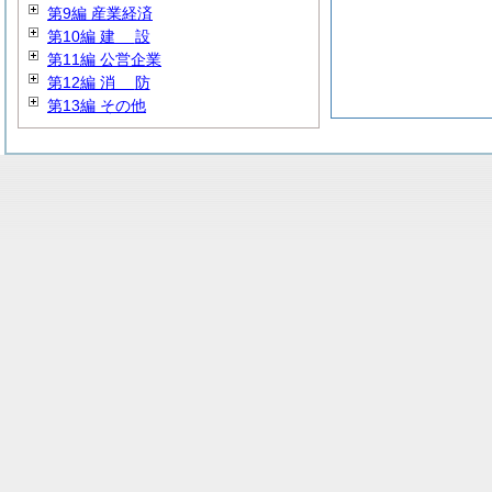
第9編 産業経済
第10編
建
設
第11編 公営企業
第12編
消
防
第13編 その他