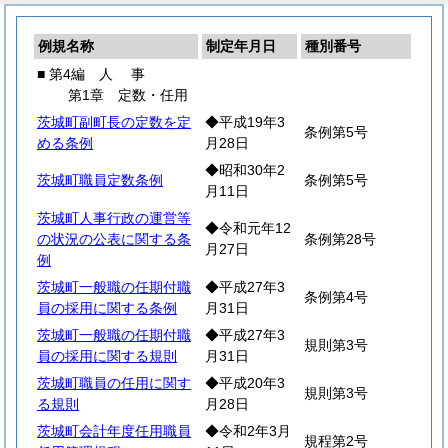
例規名称
制定年月日
種別番号
■ 第4編
人
事
第1章 定数・任用
茨城町副町長の定数を定
◆平成19年3
条例第5号
める条例
月28日
◆昭和30年2
茨城町職員定数条例
条例第5号
月11日
茨城町人事行政の運営等
◆令和元年12
の状況の公表に関する条
条例第28号
月27日
例
茨城町一般職の任期付職
◆平成27年3
条例第4号
員の採用に関する条例
月31日
茨城町一般職の任期付職
◆平成27年3
規則第3号
員の採用に関する規則
月31日
茨城町職員の任用に関す
◆平成20年3
規則第3号
る規則
月28日
茨城町会計年度任用職員
◆令和2年3月
規程第2号