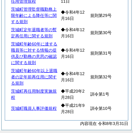
任用管理規程
11日
茨城町管理監督職勤務上
◆令和4年12
限年齢による降任等に関
規則第29号
月16日
する規則
茨城町定年退職者等の暫
◆令和4年12
規則第30号
定再任用に関する規則
月16日
茨城町年齢60年に達する
職員等に対する情報の提
◆令和4年12
規則第31号
供及び勤務の意思の確認
月16日
に関する規則
茨城町年齢60年以上退職
◆令和4年12
者の定年前再任用に関す
規則第32号
月16日
る規則
茨城町再任用制度実施規
◆平成20年2
訓令第1号
程
月28日
◆平成21年9
茨城町職員人事評価規程
訓令第10号
月28日
内容現在 令和8年3月31日