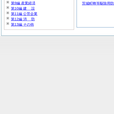
第9編 産業経済
茨城町蜂等駆除用防
第10編
建
設
第11編 公営企業
第12編
消
防
第13編 その他