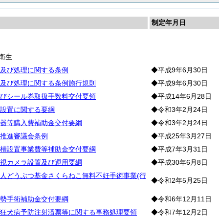
制定年月日
生
衛生
及び処理に関する条例
◆平成9年6月30日
及び処理に関する条例施行規則
◆平成9年6月30日
びシール券取扱手数料交付要領
◆平成14年6月28日
設置に関する要綱
◆令和3年2月24日
器等購入費補助金交付要綱
◆令和3年2月24日
推進審議会条例
◆平成25年3月27日
槽設置事業費等補助金交付要綱
◆平成7年3月31日
視カメラ設置及び運用要綱
◆平成30年6月8日
人どうぶつ基金さくらねこ無料不妊手術事業(行
◆令和2年5月25日
勢手術補助金交付要綱
◆令和6年12月11日
狂犬病予防注射済票等に関する事務処理要領
◆令和7年12月2日