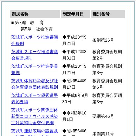
例規名称
制定年月日
種別番号
■ 第7編
教
育
第5章 社会体育
茨城町スポーツ推進審議
◆平成23年9
条例第26号
会条例
月21日
茨城町スポーツ推進審議
◆平成12年3
教育委員会規則
会運営規則
月31日
第2号
茨城町スポーツ推進委員
◆平成23年9
教育委員会規則
規則
月21日
第8号
茨城町体育功労者及び社
◆昭和54年9
教育委員会規則
会体育優良団体表彰規則
月17日
第6号
茨城町スポーツ優秀選手
◆平成8年9月
教育委員会要綱
表彰要綱
30日
第3号
茨城町スポーツ関係団体
◆令和2年10
新型コロナウイルス感染
要綱第46号
月1日
症対策補助金交付要綱
茨城町運動広場の設置及
◆昭和56年6
条例第11号