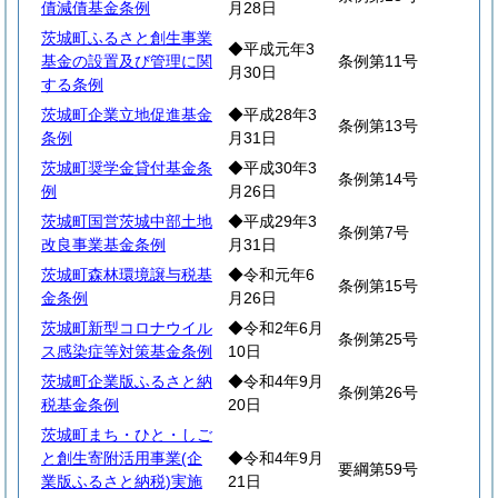
債減債基金条例
月28日
茨城町ふるさと創生事業
◆平成元年3
基金の設置及び管理に関
条例第11号
月30日
する条例
茨城町企業立地促進基金
◆平成28年3
条例第13号
条例
月31日
茨城町奨学金貸付基金条
◆平成30年3
条例第14号
例
月26日
茨城町国営茨城中部土地
◆平成29年3
条例第7号
改良事業基金条例
月31日
茨城町森林環境譲与税基
◆令和元年6
条例第15号
金条例
月26日
茨城町新型コロナウイル
◆令和2年6月
条例第25号
ス感染症等対策基金条例
10日
茨城町企業版ふるさと納
◆令和4年9月
条例第26号
税基金条例
20日
茨城町まち・ひと・しご
と創生寄附活用事業(企
◆令和4年9月
要綱第59号
業版ふるさと納税)実施
21日