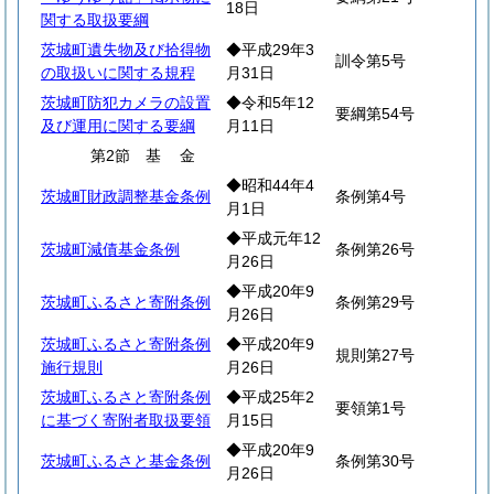
18日
関する取扱要綱
茨城町遺失物及び拾得物
◆平成29年3
訓令第5号
の取扱いに関する規程
月31日
茨城町防犯カメラの設置
◆令和5年12
要綱第54号
及び運用に関する要綱
月11日
第2節
基
金
◆昭和44年4
茨城町財政調整基金条例
条例第4号
月1日
◆平成元年12
茨城町減債基金条例
条例第26号
月26日
◆平成20年9
茨城町ふるさと寄附条例
条例第29号
月26日
茨城町ふるさと寄附条例
◆平成20年9
規則第27号
施行規則
月26日
茨城町ふるさと寄附条例
◆平成25年2
要領第1号
に基づく寄附者取扱要領
月15日
◆平成20年9
茨城町ふるさと基金条例
条例第30号
月26日