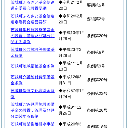
茨城町ふるさと基金使途
◆令和2年2月
要綱第5号
選定委員会設置要綱
20日
茨城町ふるさと基金使途
◆令和2年2月
要領第2号
選定委員会運営要領
20日
茨城町学校施設整備基金
◆平成13年12
の設置，管理及び処分に
条例第20号
月28日
関する条例
茨城町公共施設等整備基
◆平成23年3
条例第6号
金条例
月28日
◆平成4年1月
茨城町地域福祉基金条例
条例第9号
13日
茨城町介護給付費準備基
◆平成12年3
条例第20号
金条例
月31日
茨城町保健文化賞基金条
◆昭和57年12
条例第23号
例
月24日
茨城町ごみ処理施設整備
◆平成9年12
基金の設置，管理及び処
条例第26号
月26日
分に関する条例
茨城町農業集落排水事業
◆平成20年3
条例第18号