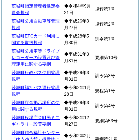
茨城町指定管理者選定委
◆令和4年9月
規程第7号
員会規程
21日
茨城町公用自動車等管理
◆平成26年3
規程第2号
規程
月27日
茨城町ETCカード利用に
◆平成28年5
訓令第7号
関する取扱規程
月30日
茨城町公用車等ドライブ
◆平成31年3
レコーダーの設置及び管
要綱第10号
月31日
理運用に関する要綱
茨城町行政バス使用管理
◆平成29年3
訓令第3号
規程
月31日
茨城町福祉バス運行管理
◆令和2年1月
規程第1号
規程
28日
茨城町庁舎掲示場所の使
◆平成29年3
訓令第4号
用に関する規程
月31日
茨城町役場庁舎町民ミニ
◆令和3年12
要綱第53号
ギャラリー設置要綱
月27日
茨城町総合福祉センター
◆令和2年2月
「ゆうゆう館」掲示物に
要綱第21号