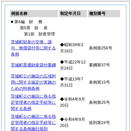
例規名称
制定年月日
種別番号
■ 第6編
財
務
第5章
財
産
第1節 財産管理
茨城町財産の交換，譲
◆昭和39年3
与，無償貸付等に関する
条例第256号
月16日
条例
◆平成22年12
茨城町普通財産貸付要綱
要綱第37号
月24日
茨城町公の施設の広域利
◆平成13年7
用に関する協定の実施の
条例第15号
月31日
ための特例条例
茨城町公の施設に係る指
◆令和4年9月
定管理者の指定手続等に
条例第25号
20日
関する条例
茨城町公の施設に係る指
◆令和4年9月
定管理者の指定手続等に
規則第24号
20日
関する条例施行規則