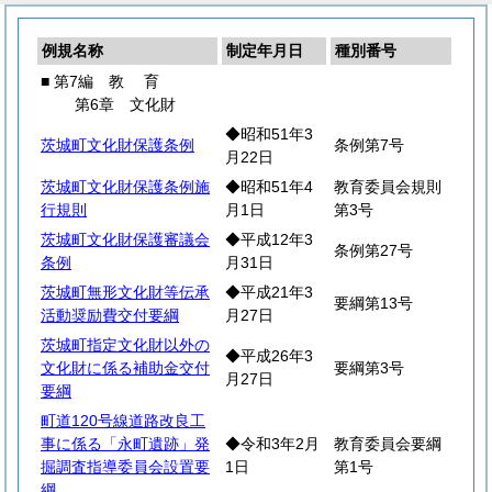
例規名称
制定年月日
種別番号
■ 第7編
教
育
第6章 文化財
◆昭和51年3
茨城町文化財保護条例
条例第7号
月22日
茨城町文化財保護条例施
◆昭和51年4
教育委員会規則
行規則
月1日
第3号
茨城町文化財保護審議会
◆平成12年3
条例第27号
条例
月31日
茨城町無形文化財等伝承
◆平成21年3
要綱第13号
活動奨励費交付要綱
月27日
茨城町指定文化財以外の
◆平成26年3
文化財に係る補助金交付
要綱第3号
月27日
要綱
町道120号線道路改良工
事に係る「永町遺跡」発
◆令和3年2月
教育委員会要綱
掘調査指導委員会設置要
1日
第1号
綱